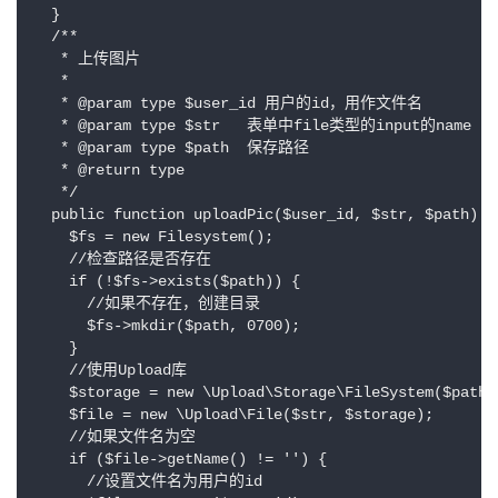
  }

  /**

   * 上传图片

   *

   * @param type $user_id 用户的id，用作文件名

   * @param type $str   表单中file类型的input的name

   * @param type $path  保存路径

   * @return type

   */

  public function uploadPic($user_id, $str, $path) {

    $fs = new Filesystem();

    //检查路径是否存在

    if (!$fs->exists($path)) {

      //如果不存在，创建目录

      $fs->mkdir($path, 0700);

    }

    //使用Upload库

    $storage = new \Upload\Storage\FileSystem($path);
    $file = new \Upload\File($str, $storage);

    //如果文件名为空

    if ($file->getName() != '') {

      //设置文件名为用户的id
