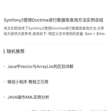
app.php或index.php)文件处理,前端控制器负责引导框架: 2.路由查
看并匹配请求信息,并
Symfony2使用Doctrine进行数据库查询方法实例总结
本文实例讲述了Symfony2使用Doctrine进行数据库查询方法.分享
给大家供大家参考,具体如下: 预定义文中用到的变量: $em = $this-
>getDoctrine()->getEntityManager(); $repository = $em-
>getRepository('AcmeStoreBundle:Product') 1.基本方法
$repository->find($id); $repository->findAll(); $repository-&
随机推荐
Java中Vector与ArrayList的区别详解
微信小程序 教程之引用
JAVA操作XML实例分析