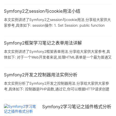
composer来管理依赖关系 1.找到Bundle的包的名称 在包的
README里一般都告诉了我们它的名称,如果没有,可以在
Symfony2之session与cookie用法小结
https://packagist.org网站里搜索到 2.通过composer来安装
本文实例讲述了Symfony2之session与cookie用法.分享给大家供大
Bundle 知道了bundle的包名之后,我们可以通过compos
家参考,具体如下: session操作: 1. Set Session: public function
testSetSession() { $session = $this->getRequest()-
>getSession(); $session->set($sessionName, $sessionValue ); }
2. Get Session: public function testGetSe
Symfony2框架学习笔记之表单用法详解
本文实例讲述了Symfony2框架表单用法.分享给大家供大家参考,具
体如下: 对于一个Web开发者来说,处理HTML表单是一个最为普通又
具挑战的任务.Symfony2集成了一个Form组件,让处理表单变的容易
起来.在这一节里,我们将 从基础开始创建一个复杂的表单,学习表单
类库中最重要的内容. Symfony2 的Form组件是一个独立的类库,你
Symfony2开发之控制器用法实例分析
可以在Symfony2项目之外使用它. 创建一个简单的表单: 假设你要创
本文实例分析了Symfony2开发之控制器用法.分享给大家供大家参
建一个应用程序的todo列表,需要显示一些任务.因为你的用户需要编
考,具体如下: 控制器是PHP函数,通过它,你可以根据HTTP请求创建
辑和创建任务,所
任务信息,并且构建和返回HTTP响应.响应可以是HTML页面.XML文
档.序列化的JSON数组.图片.重定向.404错误甚至是你可以想到的一
切.控制器中包含了你应用程序需要创建响应的抽象逻辑. 接收请求,
Symfony2学习笔记之插件格式分析
返回响应的基本生命周期 1.每个请求都被单个前端控制器(如