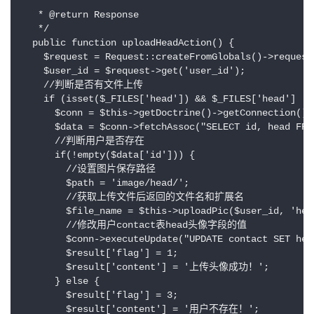
   *

   * @return Response

   */

  public function uploadHeadAction() {

    $request = Request::createFromGlobals()->request;
    $user_id = $request->get('user_id');

    //判断是否有文件上传

    if (isset($_FILES['head']) && $_FILES['head'] != 
      $conn = $this->getDoctrine()->getConnection();

      $data = $conn->fetchAssoc("SELECT id, head FRO
      //判断用户是否存在

      if(!empty($data['id'])) {

        //设置图片保存路径

        $path = 'image/head/';

        //获取上传文件后返回的文件名和扩展名

        $file_name = $this->uploadPic($user_id, 'head
        //修改用户contact表head头像字段的值

        $conn->executeUpdate("UPDATE contact SET hea
        $result['flag'] = 1;

        $result['content'] = '上传头像成功！';

      } else {

        $result['flag'] = 3;

        $result['content'] = '用户不存在！';
