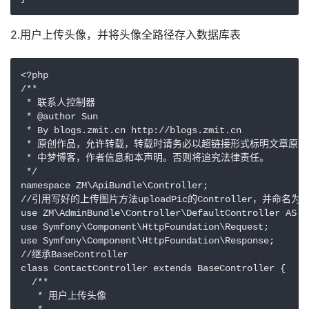
2.用户上传头像，并将头像全路径存入数据库表
<?php

/**

 * 联系人控制器

 * @author Sun

 * By blogs.zmit.cn http://blogs.zmit.cn

 * 原创作品，允许转载，转载时请务必以超链接形式标明文章原始出处 http:
 * 中梦博客，作者信息和本声明。否则将追究法律责任。

 */

namespace ZM\ApiBundle\Controller;

//引用写好的上传图片方法uploadPic的Controller，并命名为Base
use ZM\AdminBundle\Controller\DefaultController AS Ba
use Symfony\Component\HttpFoundation\Request;

use Symfony\Component\HttpFoundation\Response;

//继承BaseController

class ContactController extends BaseController {

  /**

   * 用户上传头像
