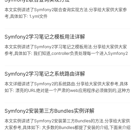
本文实例讲述了Symfony2联合查询实现方法.分享给大家供大家参
考,具体如下: 1.yml文件
Acme\MspadminBundle\Entity\MspArticle: type: entity table:
msp_article manyToOne: Channel: targetEntity: MspChannel
inversedBy: Articles joinColumn: name: channel_id
Symfony2学习笔记之模板用法详解
referencedColumnName: channel_id Us
本文实例讲述了Symfony2学习笔记之模板用法.分享给大家供大家
参考,具体如下: 我们知道,controller负责处理每一个进入Symfony2
应用程序的请求.实际上,controller把大部分的繁重工作都委托给了
其它地方,以使代码能够被测试和重用.当一个controller需要生成
HTML,CSS或者其他内容时,它把这些工作给了一个模板化引擎. 模
Symfony2学习笔记之系统路由详解
板: 一个模板仅仅是一个文本文件,它能生成任意的文本格式
本文详细讲述了Symfony2的系统路由.分享给大家供大家参考,具体
(HTML,XML,CSV,LaTex...).最著名的模板类型就是PHP模板了,可以
如下: 漂亮的URL绝对是一个严肃的web应用程序必须做到的,这种方
式使index.php?article_id=57这类的丑陋URL被隐藏,由更受欢迎的
像 /read/intro-to-symfony 来替代. 拥有灵活性更为重要,如果你要
改变一个页面的URL,比如从/blog 到 /new 怎么办? 有多少链接需要
Symfony2安装第三方Bundles实例详解
你找出来并更新呢? 如果你使用Symfony的router,这种改变将变得
本文实例讲述了Symfony2安装第三方Bundles的方法.分享给大家供
很简单. Symfony2 route
大家参考,具体如下: 大多数的Bundles都提了安装的介绍,下面来介绍
基本的安装步骤: 一.添加composer依赖关系 在symfony里,用