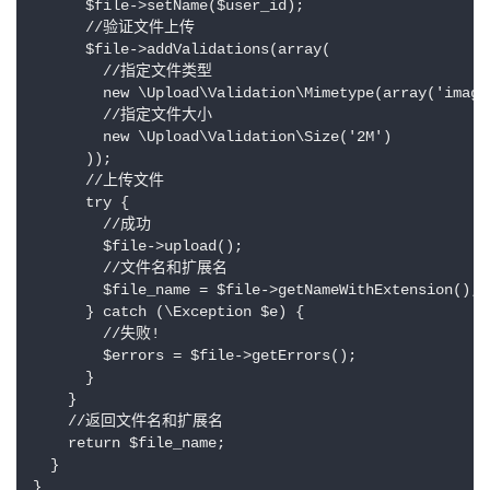
      $file->setName($user_id);

      //验证文件上传

      $file->addValidations(array(

        //指定文件类型

        new \Upload\Validation\Mimetype(array('image
        //指定文件大小

        new \Upload\Validation\Size('2M')

      ));

      //上传文件

      try {

        //成功

        $file->upload();

        //文件名和扩展名

        $file_name = $file->getNameWithExtension();

      } catch (\Exception $e) {

        //失败!

        $errors = $file->getErrors();

      }

    }

    //返回文件名和扩展名

    return $file_name;

  }
