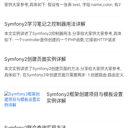
家供大家参考,具体如下: 假设有一张表:test, 字段:name,color; 有2
条记录: Tom blue Lily red 示例1: $conn = $this->getDoctrine()-
>getConnection(); $data = $conn->fetchcolumn("SELECT
name, color FROM test"); echo '<pre>'; print
Symfony2学习笔记之控制器用法详解
本文实例讲述了Symfony2控制器用法.分享给大家供大家参考,具体
如下: 一个controller是你创建的一个PHP函数,它接收HTTP请求
(request)并创建和返回一个HTTP回复(Response).回复对象
(Response)可以是一个HTML页面,一个XML文档,一个序列化的
JSON数组,一个图片,一个重定向,一个404错误或者任何你想要的内
Symfony2创建页面实例详解
容.controller中可以包含任何渲染你页面内容的所需要的逻辑. 下面
本文实例讲述了Symfony2创建页面的方法.分享给大家供大家参考,
是一个controller最简单的例子,仅仅打印一个Hello w
具体如下: 在Symfony2中创建页面只需要两步: 1.创建路由:路由定义
你页面的URI(如/about)并指定要执行的控制器(PHP函数).当传入的
请求URL匹配该路由时,Symfony2将执行指定的控制器: 2.创建控制
器:控制器是一个PHP函数,它接受传入的请求并将其转换成
Symfony2框架创建项目与模板设置
Symfony2的Response对象. 我们喜欢这样简单的实现,因为它符合
实例详解
Web的工作方式.每一个Web交互都是由HTTP请求开始,应用程序的
任务就
Symfony2联合查询实现方法