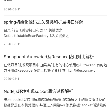
2026-08-11
spring初始化源码之关键类和扩展接口详解
目录 前言 1.关键接口和类 1.1.关键类之
DefaultListableBeanFactory 1.2.关键类之
XmlBeanDefinitionReader 1.3.关键类之
2026-08-11
ClassPathXmlApplicationContext 2.spring初始化过程中对外暴露
的扩展接口 3.扩展点的启动顺序 总结 前言 spring的IOC容器初始化
Springboot Autowried及Resouce使用对比解析
流程很复杂,本文只关注流程中的关键点,勾勒出主要轮廓,对容器的初
始化有一个整体认识,以下基于spring的5.1.2.RELEASE分析,本文演
在做项目时,发现项目中 加载类时,有的地方使用@Autowired,有的地
方使用@Resource 在网上搜集了资料 共同点 @Resource和
@Autowired都可以作为注入属性的修饰,在接口仅有单一实现类时,
2026-08-11
两个注解的修饰效果相同,可以互相替换,不影响使用. 不同点
@Resource是Java自己的注解,@Resource有两个属性是比较重要
Nodejs环境实现socket通信过程解析
的,分是name和type:Spring将@Resource注解的name属性解析为
bean的名字,而type属性则解析为bean的类型.所以如果
结构: socket是应用层和传输层的桥梁.(传输层之上的协议所涉及的
数据都是在本机处理的,并没进入网络中) 涉及数据: socket所涉及的
数据是报文,是明文. 作用: 建立长久链接,供网络上的两个进程通信.