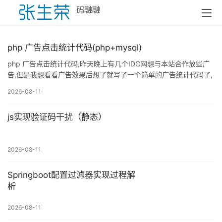
php 广告点击统计代码(php+mysql)
php 广告点击统计代码,昨天晚上有几个IDC网想与本站合作放些广
告,但是我想看看广告效果后想了就写了一个简单的广告统计代码了,
这里只是等的统计不能IP限制或是恶心点击等等了. 先来创建数据库.
2026-08-11
CREATE TABLE IF NOT EXISTS `ad_count` ( `ad_id` int(8) NOT
NULL auto_increment, `ad_hit` int(8) NOT NULL default '0',
js实现验证码干扰（静态）
`ad_name` varchar(200) character s
2026-08-11
Springboot配置过滤器实现过程解
析
2026-08-11