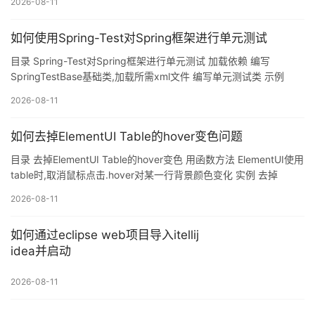
2026-08-11
textcolor[5]="333333" textcolor[6]="444444"
如何使用Spring-Test对Spring框架进行单元测试
目录 Spring-Test对Spring框架进行单元测试 加载依赖 编写
SpringTestBase基础类,加载所需xml文件 编写单元测试类 示例
Spring-Test测试数据 1.新建一个maven项目 2.pom.xml当中添加依
2026-08-11
赖 3.测试方法 Spring-Test对Spring框架进行单元测试 配置过程: 加
载依赖 引入Maven依赖: <!--spring单元测试依赖 -->
如何去掉ElementUI Table的hover变色问题
<dependency> <groupId>org.springframew
目录 去掉ElementUI Table的hover变色 用函数方法 ElementUI使用
table时,取消鼠标点击.hover对某一行背景颜色变化 实例 去掉
ElementUI Table的hover变色 在自定义Element的时候,有一些自带
2026-08-11
特效我们不想要,去掉又不知道怎么去掉. 比如Table的hover变色. 其
实方法并不是去掉,而是让他看起来不变. 开始↓定义单元格背景色:
如何通过eclipse web项目导入itellij
<el-table :cell-style="{background:'#f5f5f5'}&
idea并启动
2026-08-11