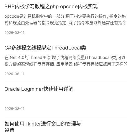
PHP内核学习教程之php opcode内核实现
opcode是计算机指令中的一部分,用于指定要执行的操作, 指令的格
式和规范由处理器的指令规范指定. 除了指令本身以外通常还有指令
所需要的操作数,可能有的指令不需要显式的操作数. 这些操作数可能
2026-08-11
是寄存器中的值,堆栈中的值,某块内存的值或者IO端口中的值等等.
通常opcode还有另一种称谓:字节码(byte codes). 例如Java虚拟机
C#多线程之线程绑定ThreadLocal类
(JVM),.NET的通用中间语言(CIL: Common Intermeditate
Language)等等. 1. Opcode简介 opcode是计算
在.Net 4.0的Thread里,新增了线程局部变量(ThreadLocal)类,可以
很方便的实现线程专有存储. 应用场景 线程专有存储应被用于这样的
多线程应用:它们经常访问那些逻辑上是全局的.而物理上是专有于每
2026-08-11
个线程的对象.首先我们看如下这样一个例子 string errorMessage;
void Process() { bool ret = Run(); if (!ret && needDebug) {
Oracle Logminer快速使用详解
Console.WriteLine(errorMessage); } } b
2026-08-11
如何使用Tkinter进行窗口的管理与
设置