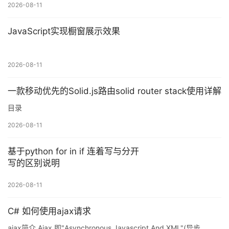
2026-08-11
nodejs环境下的简单通信. 代码: serve: // 1 引入模块 const net =
require('net'); // 2 创建服务器 let clientArr = []; const server =
JavaScript实现橱窗展示效果
net.createServer(); // 3 绑定链接事件 s
2026-08-11
一款移动优先的Solid.js路由solid router stack使用详解
目录
2026-08-11
基于python for in if 连着写与分开
写的区别说明
2026-08-11
C# 如何使用ajax请求
ajax简介 Ajax 即"Asynchronous Javascript And XML"(异步