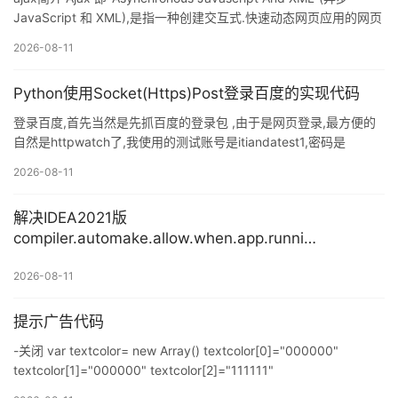
JavaScript 和 XML),是指一种创建交互式.快速动态网页应用的网页
开发技术,无需重新加载整个网页的情况下,能够更新部分网页的技术.
2026-08-11
通过在后台与服务器进行少量数据交换,Ajax 可以使网页实现异步更
新.这意味着可以在不重新加载整个网页的情况下,对网页的某部分进
Python使用Socket(Https)Post登录百度的实现代码
行更新. C#如何使用ajax 1.首先下载ajax.dll,一个百度一下都有下载
的!自行查找. 2.把ajax.dl
登录百度,首先当然是先抓百度的登录包 ,由于是网页登录,最方便的
自然是httpwatch了,我使用的测试账号是itiandatest1,密码是
itianda,抓包结果: 复制代码 代码如下: POST /?login HTTP/1.1
2026-08-11
Accept: image/jpeg, application/x-ms-application, image/gif,
application/xaml+xml, image/pjpeg, application/x-ms-xbap,
解决IDEA2021版
application/v
compiler.automake.allow.when.app.running
不存在的问题
2026-08-11
提示广告代码
-关闭 var textcolor= new Array() textcolor[0]="000000"
textcolor[1]="000000" textcolor[2]="111111"
textcolor[3]="111111" textcolor[4]="222222"