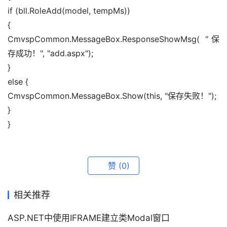
if (bll.RoleAdd(model, tempMs)) 
{ 
CmvspCommon.MessageBox.ResponseShowMsg( "保
存成功！", "add.aspx"); 
} 
else { 
CmvspCommon.MessageBox.Show(this, "保存失败！"); 
} 
}
赞
(0)
相关推荐
ASP.NET中使用IFRAME建立类Modal窗口