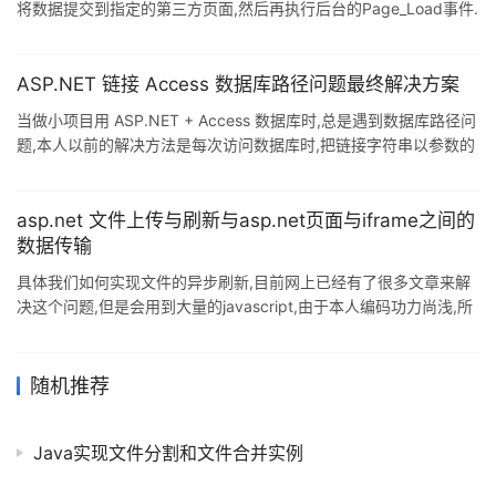
将数据提交到指定的第三方页面,然后再执行后台的Page_Load事件.
复制代码 代码如下: <body> <iframe
id="WebGatewaySubmissionProcessor_IFrame"
name="WebGatewaySubmissionProcessor_IFrame"
ASP.NET 链接 Access 数据库路径问题最终解决方案
style="display: none;"></ifra
当做小项目用 ASP.NET + Access 数据库时,总是遇到数据库路径问
题,本人以前的解决方法是每次访问数据库时,把链接字符串以参数的
形式传到数据访问层,实施起来相当麻烦,这次找到了一个比较好的方
案,这是本人目前的最终解决方案(如题) ^_^ 解决方案为:
在 Web.Config 中配置 Access 数据库驱动和数据库文件名称. 请看
asp.net 文件上传与刷新与asp.net页面与iframe之间的
代码 <appSettings> <add key="DBDriver" value="Provider=
数据传输
具体我们如何实现文件的异步刷新,目前网上已经有了很多文章来解
决这个问题,但是会用到大量的javascript,由于本人编码功力尚浅,所
以之今没有高清其中的所以然,但是在解决的方案中他们貌似都用到
了iframe,这让我茅塞顿开,所以我就说说用这个处理刷新的思路. 首
先一个实际的页面中往往是会有较多的内容,我们暂时把它分为A,B两
随机推荐
个区域,A区域是内容区域,我们可以用updatepanel来实现异步刷
新,B区域是上传区域,我们用div已经ifame占位,其中上传的具体功能
Java实现文件分割和文件合并实例
实现我们可以放到C页面中,这样