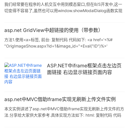
我们经常要在程序的人机交互中用到模态窗口,但在B/S开发中,这一
切变得不容易了,虽然也可以用window.showModalDialog函数实现
(见http://dotnet.aspx.cc/ShowDetail.aspx?id=49ML4AO8-
5PB3-4KNY-NJZD-LJOIOXV4M1X4),但多数用起来麻烦,还要为了
回传值用Frameset建立2个无用的窗口.不爽! 我发现可以尝试在初始
asp.net GridView中超链接的使用（带参数）
页面中嵌入一个IFRAME,然后用IFRAME来显示一个页面,并将
方法1.使用<a>标签, 前台: 复制代码 代码如下: <a href='<%#
IFRAME设定为按绝对位置摆
"OrigImageShow.aspx?id=1&image_id="+Eval("ID")%>'
id="tb_search" runat="server" target="_blank"> 弹出 </a> <a
href='Javascript:alert(
ASP.NET中iframe框架点击左边页
面链接 右边显示链接页面内容
asp.net中MVC借助Iframe实现无刷新上传文件实例
本文实例讲述了asp.net中MVC借助Iframe实现无刷新上传文件的方
法.分享给大家供大家参考.具体实现方法如下: html: 复制代码 代码
如下: <div id="uploadwindow" style="display: none;"> <form
action="/ShopActivitys/ImportActivityItems" id="form1"