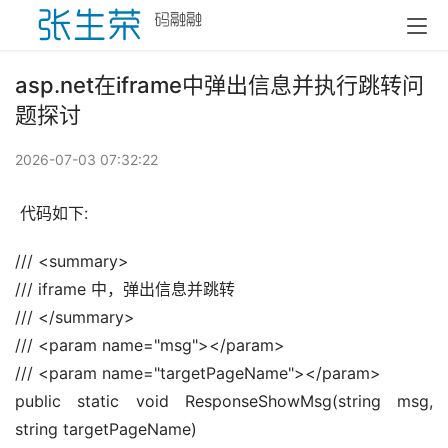
asp.net在iframe中弹出信息并执行跳转问
题探讨
2026-07-03 07:32:22
 代码如下:
/// <summary> 
/// iframe 中，弹出信息并跳转 
/// </summary> 
/// <param name="msg"></param> 
/// <param name="targetPageName"></param> 
public static void ResponseShowMsg(string msg, 
string targetPageName) 