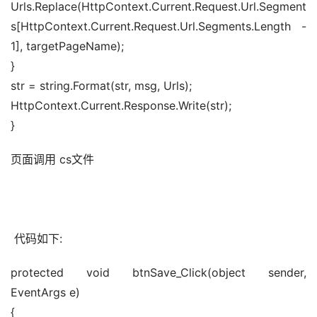
Urls.Replace(HttpContext.Current.Request.Url.Segment
s[HttpContext.Current.Request.Url.Segments.Length - 
1], targetPageName); 
} 
str = string.Format(str, msg, Urls); 
HttpContext.Current.Response.Write(str); 
}
页面调用 cs文件 
 代码如下:
protected void btnSave_Click(object sender, 
EventArgs e) 
{ 