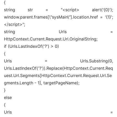
{ 
string str = "<script> alert('{0}'); 
window.parent.frames[\"sysMain\"].location.href = '{1}'; 
</script>"; 
string Urls = 
HttpContext.Current.Request.Url.OriginalString; 
if (Urls.LastIndexOf('?') > 0) 
{ 
Urls = Urls.Substring(0, 
Urls.LastIndexOf('?')).Replace(HttpContext.Current.Req
uest.Url.Segments[HttpContext.Current.Request.Url.Se
gments.Length - 1], targetPageName); 
} 
else 
{ 
Urls = 