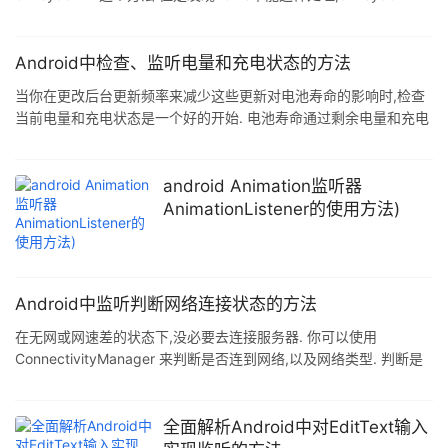
可以处理菜单键和back键,但home不能.因为home键是系统键,情况
特殊一些. 看了一下网上的资料,说下面的方法可以.(其实不行) 复制
代码 代码如下: @Override public void onAttachedToWindow()
Android中检查、监听电量和充电状态的方法
{ // TODO Auto-generated method stub Log
当你在更改后台更新频率来减少这些更新对电池寿命的影响时,检查
当前电量和充电状态是一个好的开始. 电池寿命通过剩余电量和充电
状态来影响应用更新的执行.当用交流电充电时,执行更新操作对设备
的影响是微不足道的,所以在大多数案例里,你可以把更新频率调到最
快.如果设备不在充电,降低更新频率可以帮助延长电池寿命. 类似的,
android Animation监听器
你可以检查电池剩余电量级别,在电量低时,应该降低更新频率甚至停
AnimationListener的使用方法)
止更新. 注:此处的更新,指的是类似发送心跳包的动作,或者定时更新
内容.并非仅仅指更新应用版本.如果是用户动作,比如翻页刷新,
Android中监听判断网络连接状态的方法
在无网或网速差的状态下,没必要去连接服务器. 你可以使用
ConnectivityManager 来判断是否连到网络,以及网络类型. 判断是
否有网络连接 下面的代码用ConnectivityManager查询是活动网络
连接判断是否有Internet连接. 复制代码 代码如下:
ConnectivityManager cm =
全面解析Android中对EditText输入
(ConnectivityManager)context.getSystemService(Context.CON