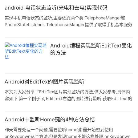
android 电话状态监听(来电和去电)实现代码
实现手机电话状态的监听,主要依靠两个类:TelephoneManger和
PhoneStateListener. TelephonseManger提供了取得手机基本服务
的信息的一种方式.因此应用程序可以使用TelephonyManager来探
测手机基本服务的情况.应用程序可以注册listener来监听电话状态的
改变.我们不能对TelephonyManager进行实例化,只能通过获取服务
Android编程实现监听EditText变化
的形式:
的方法
Context.getSystemService(Context.TELEPHONY_SERVICE);
Android对EditTex的图片实现监听
本文为大家分享了EditTex图片实现监听的方法,供大家参考,具体内
容如下 第一个例子:对EditText右边的图片进行监听 获取EditText的
最右边的x2坐标减去最右边图片的x1坐标点,当点击所在x坐标在于
这2个x之间的时候就执行监听事件 final EditText editText =
(EditText) findViewById(R.id.zsm);
Android中监听Home键的4种方法总结
editText.setOnTouchListener(new OnTouchListener() { final int
昨天需要处理一个问题,需要监听home键.最开始想到使用
DRAW
onKeydonwn这个方法.但是发现home不能这样处理,onKeydonwn