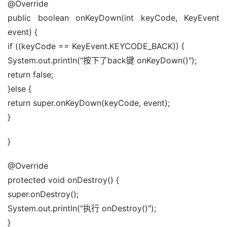
@Override 
public boolean onKeyDown(int keyCode, KeyEvent 
event) { 
if ((keyCode == KeyEvent.KEYCODE_BACK)) { 
System.out.println("按下了back键 onKeyDown()"); 
return false; 
}else { 
return super.onKeyDown(keyCode, event); 
}
}
@Override 
protected void onDestroy() { 
super.onDestroy(); 
System.out.println("执行 onDestroy()"); 
} 