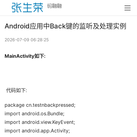
Android应用中Back键的监听及处理实例
2026-07-09 06:28:25
MainActivity如下:
 代码如下:
package cn.testnbackpressed; 
import android.os.Bundle; 
import android.view.KeyEvent; 
import android.app.Activity; 