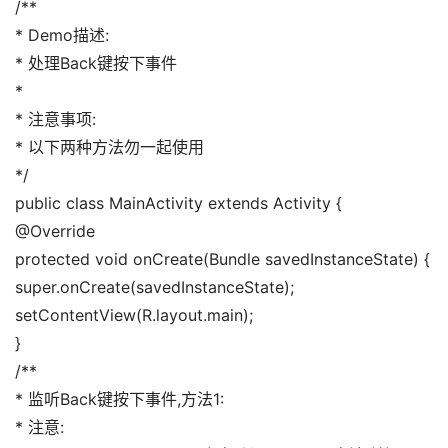
/** 
* Demo描述: 
* 处理Back键按下事件 
* 
* 注意事项: 
* 以下两种方法勿一起使用 
*/ 
public class MainActivity extends Activity { 
@Override 
protected void onCreate(Bundle savedInstanceState) { 
super.onCreate(savedInstanceState); 
setContentView(R.layout.main); 
} 
/** 
* 监听Back键按下事件,方法1: 
* 注意: 