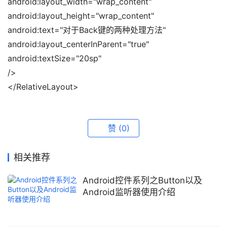
android:layout_width="wrap_content" 
android:layout_height="wrap_content" 
android:text="对于Back键的两种处理方法" 
android:layout_centerInParent="true" 
android:textSize="20sp" 
/> 
</RelativeLayout>
赞
(0)
相关推荐
Android控件系列之Button以及
Android监听器使用介绍