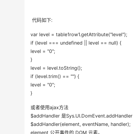
 代码如下:
var level = table1row1.getAttribute("level"); 
if (level === undefined || level == null) { 
level = "0"; 
} 
level = level.toString(); 
if (level.trim() == "") { 
level = "0"; 
}
或者使用ajax方法 
$addHandler 是Sys.UI.DomEvent.addH
$addHandler(element, eventName, handler); 
element 公开事件的 DOM 元素。 