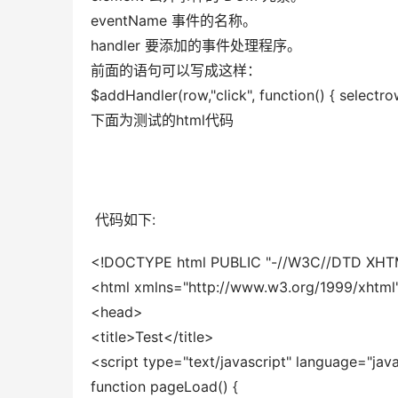
eventName 事件的名称。 
handler 要添加的事件处理程序。 
前面的语句可以写成这样： 
$addHandler(row,"click", function() { selectrow
下面为测试的html代码 
 代码如下:
<!DOCTYPE html PUBLIC "-//W3C//DTD XHTML 1
<html xmlns="http://www.w3.org/1999/xhtml
<head> 
<title>Test</title> 
<script type="text/javascript" language="java
function pageLoad() { 