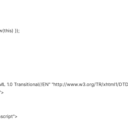
(this) }); 
.0 Transitional//EN" "http://www.w3.org/TR/xhtml1/DTD/x
"> 
script"> 