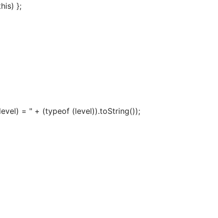
is) };
evel) = " + (typeof (level)).toString()); 