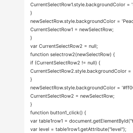
CurrentSelectRow1.style.backgroundColor = '#f
} 
newSelectRow.style.backgroundColor = 'Peach
CurrentSelectRow1 = newSelectRow; 
} 
var CurrentSelectRow2 = null; 
function selectrow2(newSelectRow) { 
if (CurrentSelectRow2 != null) { 
CurrentSelectRow2.style.backgroundColor = '#
} 
newSelectRow.style.backgroundColor = '#ff0
CurrentSelectRow2 = newSelectRow; 
} 
function button1_click() { 
var table1row1 = document.getElementById("t
var level = table1row1.getAttribute("level"); 