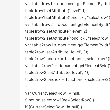
var table1row1 = document.getElementById("t
table1row1.setAttribute("level", 1); 
table1row1.setAttribute("onclick", "selectrow1(t
var table1row2 = document.getElementById("t
table1row2.setAttribute("level", 2); 
table1row2.setAttribute("onclick", "selectrow1(
var table2row1 = document.getElementById("t
table2row1.setAttribute("level", 3); 
table2row1.onclick = function() { selectrow2(th
var table2row2 = document.getElementById("
table2row2.setAttribute("level", 4); 
table2row2.onclick = function() { selectrow2(t
} 
var CurrentSelectRow1 = null; 
function selectrow1(newSelectRow) { 
if (CurrentSelectRow1 != null) { 