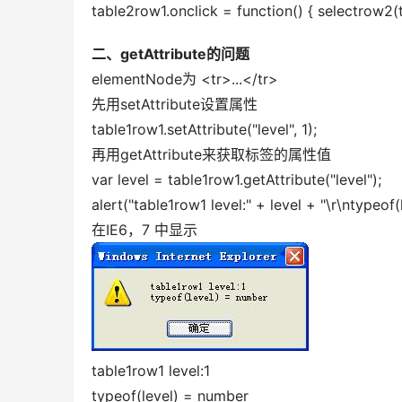
table2row1.onclick = function() { selectrow2(th
二、getAttribute的问题 
elementNode为 <tr>...</tr> 
先用setAttribute设置属性 
table1row1.setAttribute("level", 1); 
再用getAttribute来获取标签的属性值 
var level = table1row1.getAttribute("level"); 
alert("table1row1 level:" + level + "\r\ntypeof(l
在IE6，7 中显示 
table1row1 level:1 
typeof(level) = number