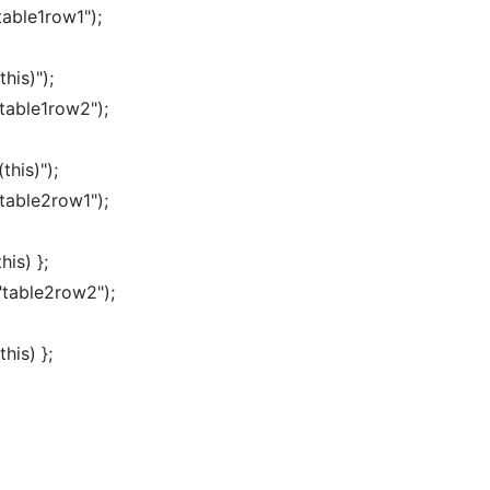
able1row1"); 
his)"); 
able1row2"); 
this)"); 
able2row1"); 
is) }; 
table2row2"); 
his) }; 