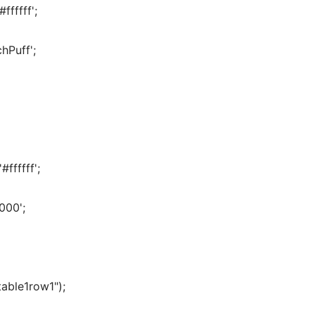
fffff'; 
Puff'; 
ffffff'; 
000'; 
able1row1"); 