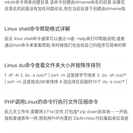
mkdir命令用来创建目录.该命令创建由dirname命名的目录.如果在
后重新启
目录名的前面没有加任何路径名,则在当前目录下创建由dirname指
定的目录:如果给出了一个已经存在的路径,将会在该目录下创建一个
指定的目录.在创建目录时,应保证新建的目录与它所在目录下的文件
没有重名. 注意:在创建文件时,不要把所有的文件都存放在主目录中,
Linux shell命令帮助格式详解
可以创建子目录,通过它们来更有效地组织文件.最好采用前后一致的
前言 linux shell命令通常可以通过-h或--help来打印帮助说明,或者
命名方式来区分文件和目录.例如,目录名可以以大写字母开头,这样,
通过man命令来查看帮助,有时候我们也会给自己的程序写简单的帮
在目录列表中目录名就出现在前面. 在一个子目录
助说明,其实帮助说明格式是有规律可循的 帮助示例 下面是git reset
命令的帮助说明,通过man git-reset可以查看 git reset [-q] [<tree-
ish>] [--] <paths>... git reset (--patch | -p) [<tree-ish>] [--]
Linux du命令查看文件夹大小并按降序排列
[<paths>
1. df -lh 2. du -s /usr/* | sort -rn 这是按字节排序 3. du -sh /usr/*
| sort -rn 这是按兆(M)来排序 4.选出排在前面的10个 du -s /usr/* |
sort -rn | head 5.选出排在后面的10个 du -s /usr/* | sort -rn | tail
du -h –-max-depth=0 user du -sh –-max-depth=2 | more 总结
du常用命令 du -h --max-dept
PHP调用Linux的命令行执行文件压缩命令
前几天工作中,需要将3个txt文件,打包成*.zip down到本地-- 一开始,
我和普通青年一样,想到用PHP内置的 ZipArchive,代码看起来应该是
这样的: 复制代码 代码如下: /*拆分成3个txt文件 分别是wow_1.txt
wow_2.txt 和 wow_3.txt*/ $zip=new ZipArchive();