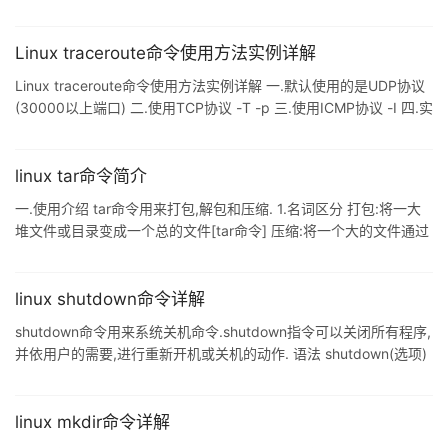
命令可以找到很多参考资料了,本文在此基础上做一些封装,便于扩展
与编写脚本. 下面直接给出代码: # coding: utf-8 import paramiko
import re from time import sleep # 定义一个类,表示一台远端linux
Linux traceroute命令使用方法实例详解
主机 class Linux(object): # 通过IP, 用户名,密码,
Linux traceroute命令使用方法实例详解 一.默认使用的是UDP协议
(30000以上端口) 二.使用TCP协议 -T -p 三.使用ICMP协议 -I 四.实
战 [root@localhost hping-master]# whereis traceroute
traceroute: /usr/bin/traceroute
/usr/share/man/man8/traceroute.8.gz [root@localhost hping-
linux tar命令简介
master]# [root@localhos
一.使用介绍 tar命令用来打包,解包和压缩. 1.名词区分 打包:将一大
堆文件或目录变成一个总的文件[tar命令] 压缩:将一个大的文件通过
一些压缩算法变成一个小文件[gzip,bzip2等] Linux中很多压缩程序
只能针对一个文件进行压缩,这样当你想要压缩一大堆文件时,你得将
这一大堆文件先打成一个包(tar命令),然后再用压缩程序进行压缩
linux shutdown命令详解
(gzip bzip2命令). 2.tar语法 语法:tar [主选项+辅选项] 文件或目录
shutdown命令用来系统关机命令.shutdown指令可以关闭所有程序,
使用该命令时,主选项必须有,它告诉tar要做什么事情,辅选项
并依用户的需要,进行重新开机或关机的动作. 语法 shutdown(选项)
(参数) 选项 -c:当执行"shutdown -h 11:50"指令时,只要按+键就可
以中断关机的指令: -f:重新启动时不执行fsck: -F:重新启动时执行
fsck: -h:将系统关机: -k:只是送出信息给所有用户,但不会实际关机:
linux mkdir命令详解
-n:不调用init程序进行关机,而由shutdown自己进行: -r:shutdown之