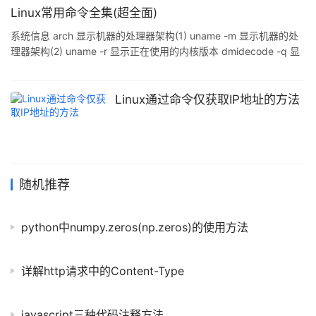
$zipfile='./Exl_file/wow.zip'; if($zip-
Linux常用命令全集(超全面)
>open($zipfile,ZIPARCHIVE::CREATE)===TRUE){
系统信息 arch 显示机器的处理器架构(1) uname -m 显示机器的处
理器架构(2) uname -r 显示正在使用的内核版本 dmidecode -q 显
示硬件系统部件 - (SMBIOS / DMI) hdparm -i /dev/hda 罗列一个
磁盘的架构特性 hdparm -tT /dev/sda 在磁盘上执行测试性读取操
作 cat /proc/cpuinfo 显示CPU info的信息 cat /proc/interrupts 显
Linux通过命令仅获取IP地址的方法
示中断 cat /proc/meminfo 校验
随机推荐
python中numpy.zeros(np.zeros)的使用方法
详解http请求中的Content-Type
javascript三种代码注释方法