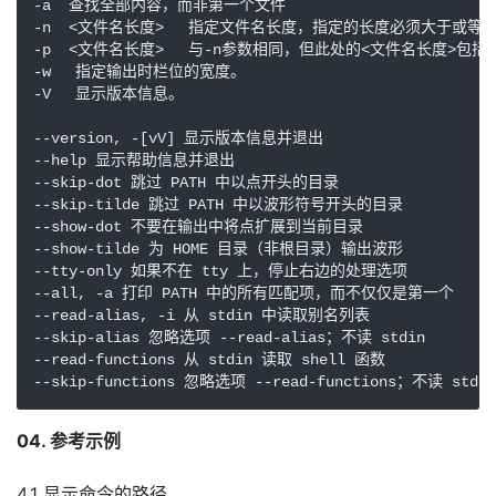
-a  查找全部内容，而非第一个文件

-n  <文件名长度> 　指定文件名长度，指定的长度必须大于或等
-p  <文件名长度> 　与-n参数相同，但此处的<文件名长度>包括
-w 　指定输出时栏位的宽度。

-V 　显示版本信息。

--version, -[vV] 显示版本信息并退出

--help 显示帮助信息并退出

--skip-dot 跳过 PATH 中以点开头的目录

--skip-tilde 跳过 PATH 中以波形符号开头的目录

--show-dot 不要在输出中将点扩展到当前目录

--show-tilde 为 HOME 目录（非根目录）输出波形

--tty-only 如果不在 tty 上，停止右边的处理选项

--all, -a 打印 PATH 中的所有匹配项，而不仅仅是第一个

--read-alias, -i 从 stdin 中读取别名列表

--skip-alias 忽略选项 --read-alias；不读 stdin

--read-functions 从 stdin 读取 shell 函数

--skip-functions 忽略选项 --read-functions；不读 stdin
04. 参考示例
4.1 显示命令的路径