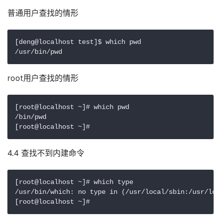
普通用户查找的情形
[deng@localhost test]$ which pwd

root用户查找的情形
[root@localhost ~]# which pwd

/bin/pwd

[root@localhost ~]# 
4.4 查找不到内建命令
[root@localhost ~]# which type

/usr/bin/which: no type in (/usr/local/sbin:/usr/loc
[root@localhost ~]#