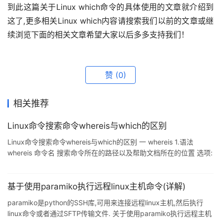
到此这篇关于Linux which命令的具体使用的文章就介绍到
这了,更多相关Linux which内容请搜索我们以前的文章或继
续浏览下面的相关文章希望大家以后多多支持我们！
赞
(0)
相关推荐
Linux命令搜索命令whereis与which的区别
Linux命令搜索命令whereis与which的区别 一 whereis 1.语法
whereis 命令名 搜索命令所在的路径以及帮助文档所在的位置 选项:
-b:只查找可执行文件 -m:只查找帮助文件 2.实战 [root@localhost
~]# whereis ls ls:/usr/bin/ls
/usr/share/man/man1/ls.1.gz/usr/share/man/man1p/ls.1p.gz
基于使用paramiko执行远程linux主机命令(详解)
[root@localhost ~]# whoami root [root@l
paramiko是python的SSH库,可用来连接远程linux主机,然后执行
linux命令或者通过SFTP传输文件. 关于使用paramiko执行远程主机