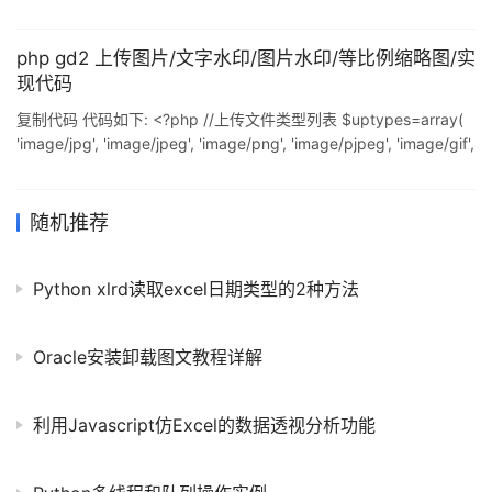
php gd2 上传图片/文字水印/图片水印/等比例缩略图/实
现代码
复制代码 代码如下: <?php //上传文件类型列表 $uptypes=array(
'image/jpg', 'image/jpeg', 'image/png', 'image/pjpeg', 'image/gif',
'image/bmp', 'image/x-png' ); $max_file_size = 200000; //上传
文件大小限制, 单位BYTE $path_im = "prod_img/"; //生成大图保存
文件夹路径 $path_sim = "
随机推荐
Python xlrd读取excel日期类型的2种方法
Oracle安装卸载图文教程详解
利用Javascript仿Excel的数据透视分析功能