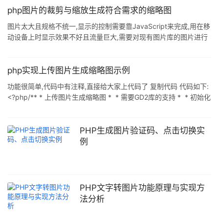
$font = 'fonts/TIMES.TTF'; //默认
php图片的裁剪与缩放生成符合需求的缩略图
图片太大且规格不统一,显示的控制需要靠JavaScript来完成,用在移
动设备上时显示效果不好且流量巨大,需要对现有图片库的图片进行
一次处理,生成符合移动设备用的缩略图,将原来客户端JS做的工作转
移到服务器端用PHP的GD库来集中处理. 图片源与需要的大小: 复制
代码 代码如下: $src_img = "wallpaper.jpg"; $dst_w = 300;
php实现上传图片生成缩略图示例
$dst_h = 200; 剪裁图像,保证图像区域最大化显示,并按比例缩放到
功能很简单,代码中有注释,直接给大家上代码了 复制代码 代码如下:
指定大小. 一开始采用了 imagecopyre
<?php/** * 上传图片生成缩略图 * * 需要GD2库的支持 * * 初始化
时需要参数new thumbnails('需要缩略的图片的原始地址','缩略图的
宽度','缩略图的高度','(可选参数)缩略图的保存路径'); * 如果最后一个
参数不指定,那么缩略图就默认保存在原始图片的所在目录里的small
PHP生成图片验证码、点击切换实
文件夹里, * 如果不存在small文件夹,则会自动创建small文件夹 * *
例
初始化之后需要调用方法produc
PHP文字转图片功能原理与实现方
法分析