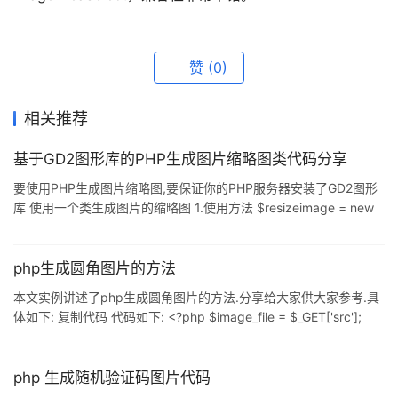
赞
(0)
相关推荐
基于GD2图形库的PHP生成图片缩略图类代码分享
要使用PHP生成图片缩略图,要保证你的PHP服务器安装了GD2图形
库 使用一个类生成图片的缩略图 1.使用方法 $resizeimage = new
resizeimage("图片源文件地址", "200", "100", "0","缩略图地址"); //
就只用上面的一句话,就能生成缩略图,其中,源文件和缩略图地址可以
相同,200,100分别代表宽和高 2. 缩略图类代码 //使用如下类就可以
php生成圆角图片的方法
生成图片缩略图
本文实例讲述了php生成圆角图片的方法.分享给大家供大家参考.具
体如下: 复制代码 代码如下: <?php $image_file = $_GET['src'];
$corner_radius = isset($_GET['radius']) ? $_GET['radius'] : 20; //
The default corner radius is set to 20px $topleft =
(isset($_GET['topleft']) and $_GET['topleft'] ==
php 生成随机验证码图片代码