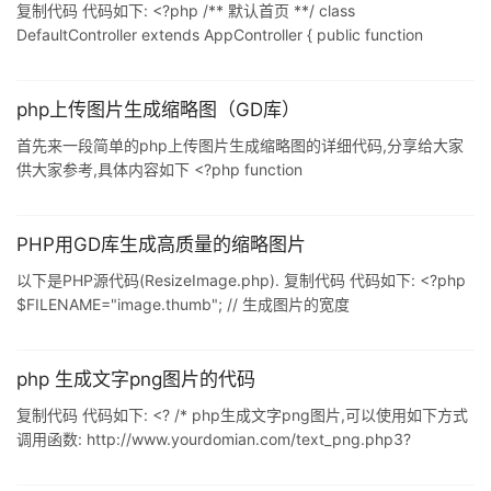
复制代码 代码如下: <?php /** 默认首页 **/ class
DefaultController extends AppController { public function
index() { $len = 5; $str =
"ABCDEFGHIJKLNMPQRSTUVWXYZ123456789"; $im =
imagecreatetruecolor ( 70, 20 ); $bgc =
php上传图片生成缩略图（GD库）
imagecolorallocate($im, 255, 255, 255
首先来一段简单的php上传图片生成缩略图的详细代码,分享给大家
供大家参考,具体内容如下 <?php function
createThumbnail($imageDirectory, $imageName,
$thumbDirectory, $thumbWidth, $quality){ $details =
getimagesize("$imageDirectory/$imageName") or die('Please
PHP用GD库生成高质量的缩略图片
only upload images.'); $type
以下是PHP源代码(ResizeImage.php). 复制代码 代码如下: <?php
$FILENAME="image.thumb"; // 生成图片的宽度
$RESIZEWIDTH=400; // 生成图片的高度 $RESIZEHEIGHT=400;
function ResizeImage($im,$maxwidth,$maxheight,$name){
$width = imagesx($im); $height = imagesy($im); if(($maxwidt
php 生成文字png图片的代码
复制代码 代码如下: <? /* php生成文字png图片,可以使用如下方式
调用函数: http://www.yourdomian.com/text_png.php3?
msg=helloworld+class&rot=15&size=48&font=fonts/ARIAL.TTF
*/ Header("Content-type: image/png"); class textPNG { var