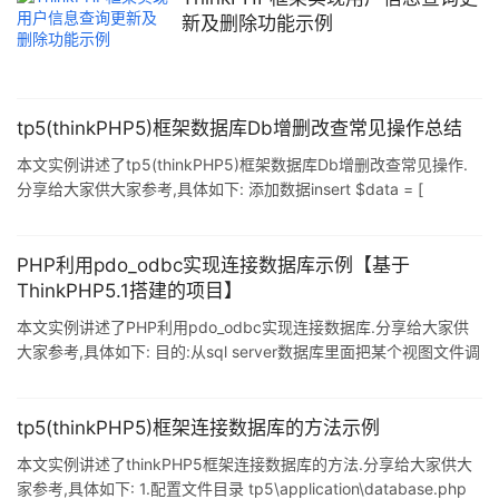
新及删除功能示例
tp5(thinkPHP5)框架数据库Db增删改查常见操作总结
本文实例讲述了tp5(thinkPHP5)框架数据库Db增删改查常见操作.
分享给大家供大家参考,具体如下: 添加数据insert $data = [
'name_cn' => '张三', 'name_en' => 'jack', ]; $res =
Db::name('style')->insert($data); 添加数据. INSERT INTO
`tf_style` (`name_cn` , `name_en`) VALUES ('张三' , 'jack') tp5
PHP利用pdo_odbc实现连接数据库示例【基于
还可以通过ins
ThinkPHP5.1搭建的项目】
本文实例讲述了PHP利用pdo_odbc实现连接数据库.分享给大家供
大家参考,具体如下: 目的:从sql server数据库里面把某个视图文件调
用出来,以键值对的方式显示在页面上. 利用pdo odbc来实现PHP连
接数据库: 在PHP配置文件里面开启pdo_odbc.dll服务.重启Apache
服务器. 在ThinkPHP5.1的项目中在模块里添加config添加规定好的
tp5(thinkPHP5)框架连接数据库的方法示例
样式数据库: 代码如下: <?php return [ // 数据库类型 'type' =>
本文实例讲述了thinkPHP5框架连接数据库的方法.分享给大家供大
'sqlsrv', // 服
家参考,具体如下: 1.配置文件目录 tp5\application\database.php