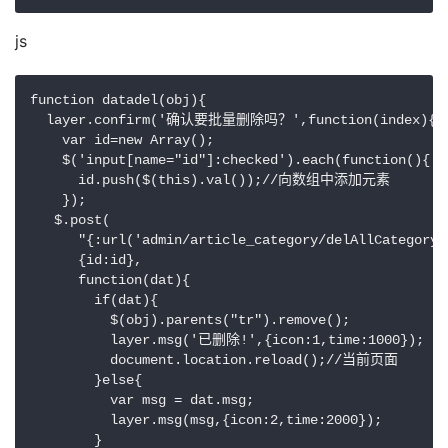
js
function datadel(obj){

  layer.confirm('确认要批量删除吗？',function(index){

    var id=new Array();

    $('input[name="id"]:checked').each(function(){

      id.push($(this).val());//向数组中添加元素

    });

   $.post(

      "{:url('admin/article_category/delAllCategory')
      {id:id},

      function(dat){

        if(dat){

          $(obj).parents("tr").remove();

          layer.msg('已删除!',{icon:1,time:1000});

          document.location.reload();//当前页面

        }else{

          var msg = dat.msg;

          layer.msg(msg,{icon:2,time:2000});

        }
