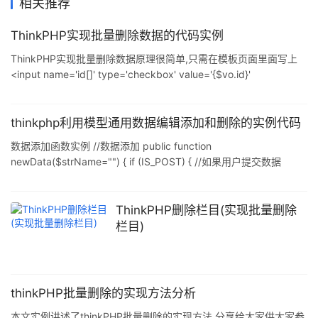
相关推荐
ThinkPHP实现批量删除数据的代码实例
ThinkPHP实现批量删除数据原理很简单,只需在模板页面里面写上
<input name='id[]' type='checkbox' value='{$vo.id}'
class="noborder">这样传过来就是一个数组,action的删除函数
del()如下: /** **删除函数支持删除多条和一个 **/ function del(){
//dump($_GET['id']); //$name = strtolower($_GET['_URL_'][0]); //
thinkphp利用模型通用数据编辑添加和删除的实例代码
获
数据添加函数实例 //数据添加 public function
newData($strName="") { if (IS_POST) { //如果用户提交数据
$model = D("$strName"); if (!$model->create()){ // 如果创建失败
表示验证没有通过 输出错误提示信息 $info = array( "info"=>"
{$model->getError()}", &q
ThinkPHP删除栏目(实现批量删除
栏目)
thinkPHP批量删除的实现方法分析
本文实例讲述了thinkPHP批量删除的实现方法.分享给大家供大家参