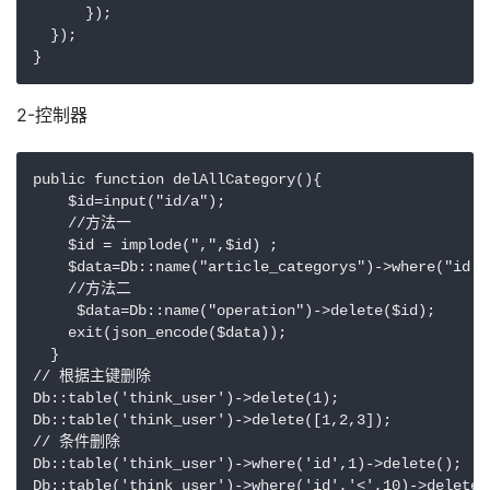
      });

  });

2-控制器
public function delAllCategory(){

    $id=input("id/a");

    //方法一

    $id = implode(",",$id) ;

    $data=Db::name("article_categorys")->where("id i
    //方法二

     $data=Db::name("operation")->delete($id);

    exit(json_encode($data));

  }

// 根据主键删除

Db::table('think_user')->delete(1);

Db::table('think_user')->delete([1,2,3]);

// 条件删除

Db::table('think_user')->where('id',1)->delete();
