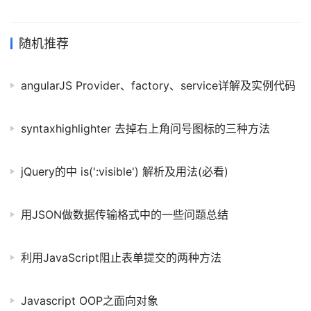
通过配置文件来连接.. 也可以通过方法链接 在控制器里方法链接数
据库 :查询时写法 和使用系统的DB类方法略有差异 // 使用方法配置
数据库连接 public function data1 () { $DB = Db::connect([ // 数
随机推荐
据库类型 'type' => 'mysql', // 服务器地址 'hostname'
angularJS Provider、factory、service详解及实例代码
syntaxhighlighter 去掉右上角问号图标的三种方法
jQuery的中 is(':visible') 解析及用法(必看)
用JSON做数据传输格式中的一些问题总结
利用JavaScript阻止表单提交的两种方法
Javascript OOP之面向对象