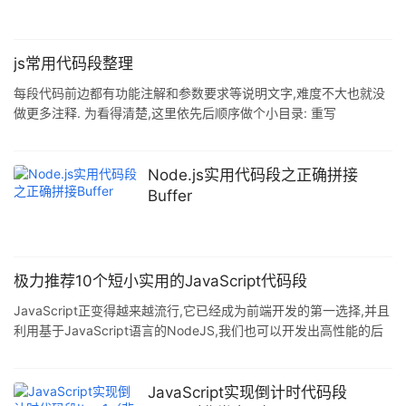
js常用代码段整理
每段代码前边都有功能注解和参数要求等说明文字,难度不大也就没
做更多注释. 为看得清楚,这里依先后顺序做个小目录: 重写
window.setTimeout, 理解递归程序的返回规律, 截取长字符串, 取得
元素在页面中的绝对位置, 统计.去除重复字符(多种方法实现), 把有
序的数组元素随机打乱(多种方法实现). 复制代码 代码如下: /* 功能:
Node.js实用代码段之正确拼接
修改 window.setTimeout,使之可以传递参数和对象参数 (同样可用
Buffer
于setInterval) 使用方法: setTimeout(回调函数,时间
极力推荐10个短小实用的JavaScript代码段
JavaScript正变得越来越流行,它已经成为前端开发的第一选择,并且
利用基于JavaScript语言的NodeJS,我们也可以开发出高性能的后
端服务,甚至我还看到在硬件编程领域也出现了JavaScript的身
影.JavaScript正在逐渐进化为一门全能的开发语言. 但用好
JavaScript并不容易,你除了需要掌握它的语法并知道如何写出高质
JavaScript实现倒计时代码段