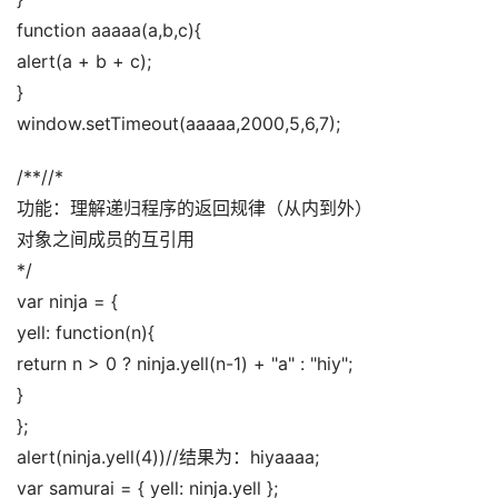
function aaaaa(a,b,c){ 
alert(a + b + c); 
} 
window.setTimeout(aaaaa,2000,5,6,7);
/**//* 
功能：理解递归程序的返回规律（从内到外） 
对象之间成员的互引用 
*/ 
var ninja = { 
yell: function(n){ 
return n > 0 ? ninja.yell(n-1) + "a" : "hiy"; 
} 
}; 
alert(ninja.yell(4))//结果为：hiyaaaa; 
var samurai = { yell: ninja.yell }; 