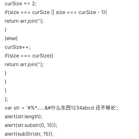
curSize += 2; 
if(size === curSize || size === curSize - 1){ 
return arr.join(''); 
} 
}else{ 
curSize++; 
if(size === curSize){ 
return arr.join(''); 
} 
} 
} 
}; 
var str = '#%*……&#什么东西1234abcd 还不够长'; 
alert(str.length); 
alert(str.substr(0, 15)); 
alert(subStr(str, 15));