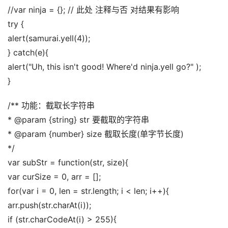
//var ninja = {}; // 此处 注释与否 对结果有影响 
try { 
alert(samurai.yell(4)); 
} catch(e){ 
alert("Uh, this isn't good! Where'd ninja.yell go?" ); 
}
/** 功能：截取长字符串 
* @param {string} str 要截取的字符串 
* @param {number} size 截取长度(单字节长度) 
*/ 
var subStr = function(str, size){ 
var curSize = 0, arr = []; 
for(var i = 0, len = str.length; i < len; i++){ 
arr.push(str.charAt(i)); 
if (str.charCodeAt(i) > 255){ 