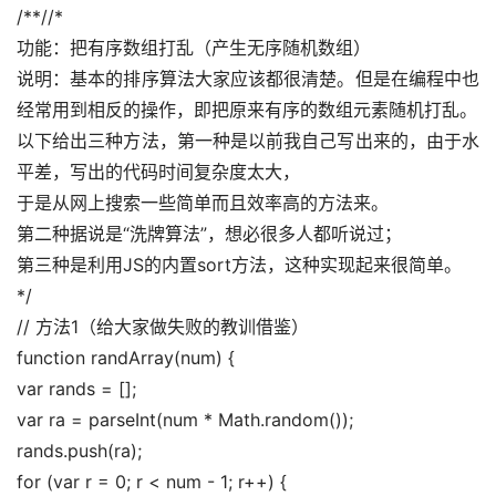
/**//* 
功能：把有序数组打乱（产生无序随机数组） 
说明：基本的排序算法大家应该都很清楚。但是在编程中也
经常用到相反的操作，即把原来有序的数组元素随机打乱。 
以下给出三种方法，第一种是以前我自己写出来的，由于水
平差，写出的代码时间复杂度太大， 
于是从网上搜索一些简单而且效率高的方法来。 
第二种据说是“洗牌算法”，想必很多人都听说过； 
第三种是利用JS的内置sort方法，这种实现起来很简单。 
*/ 
// 方法1（给大家做失败的教训借鉴） 
function randArray(num) { 
var rands = []; 
var ra = parseInt(num * Math.random()); 
rands.push(ra); 
for (var r = 0; r < num - 1; r++) { 