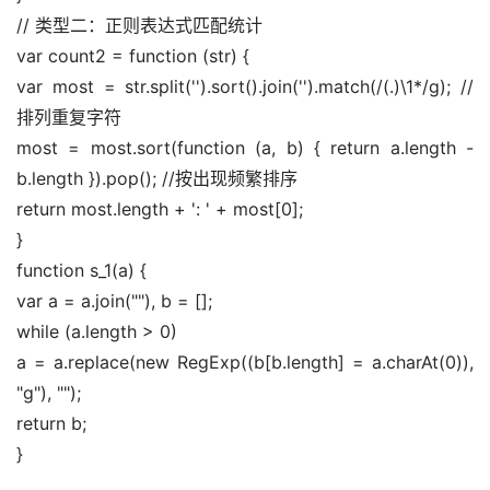
// 类型二：正则表达式匹配统计 
var count2 = function (str) { 
var most = str.split('').sort().join('').match(/(.)\1*/g); //
排列重复字符 
most = most.sort(function (a, b) { return a.length - 
b.length }).pop(); //按出现频繁排序 
return most.length + ': ' + most[0]; 
} 
function s_1(a) { 
var a = a.join(""), b = []; 
while (a.length > 0) 
a = a.replace(new RegExp((b[b.length] = a.charAt(0)), 
"g"), ""); 
return b; 
}