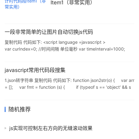
量的代码之外,还需要了解如何解决那些几乎在每个项目中都会遇到
Item1（非常实用）
的需求场景,比如:判断日期,高亮文本,限制字符数等等,有很多第三方
库可以解决这些问题,但这些
一段非常简单的让图片自动切换js代码
复制代码 代码如下: <script language =javascript >
var curIndex=0; //时间间隔 单位毫秒 var timeInterval=1000;
var arr=new Array(); arr[0]="1.jpg"; arr[1]="2.jpg";
arr[2]="3.jpg"; arr[3]="4.jpg"; arr[4]="5.jpg"; arr[5
javascript常用代码段搜集
1.json转字符串 复制代码 代码如下: function json2str(o) { var arr
= []; var fmt = function (s) { if (typeof s == 'object' && s
!= null) return json2str(s); return
/^(string|number)$/.test(typeof s) ? "'" + s + "'" :
随机推荐
js实现可控制左右方向的无缝滚动效果