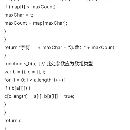
if (map[t] > maxCount) { 
maxChar = t; 
maxCount = map[maxChar]; 
} 
} 
return "字符：" + maxChar + "次数：" + maxCount; 
} 
function s_0(a) { // 此处参数应为数组类型 
var b = {}, c = [], i; 
for (i = 0; i < a.length; i++){ 
if (!b[a[i]]) { 
c[c.length] = a[i], b[a[i]] = true; 
} 
} 
return c; 
} 