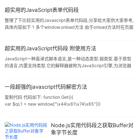
超实用的JavaScript表单代码段
整理了下比较实用的Javascript表单代码段,分享给大家供大家参考,
具体内容如下 1 多个window.onload方法 由于onload方法时在页面
加载完成后,自动调用的.因此被广泛的使用,但是弊端是只能实用
onload执行一个方法.下面代码段,可以保证多个方法在Onload时执
行: function addLoadEvent(func){ var oldonload =
超实用的JavaScript代码段 附使用方法
window.onload; if(typeof window.onload != 'function'){ wind
JavaScript一种直译式脚本语言,是一种动态类型.弱类型.基于原型
的语言,内置支持类型.它的解释器被称为JavaScript引擎,为浏览器
的一部分,广泛用于客户端的脚本语言,最早是在HTML(标准通用标记
语言下的一个应用)网页上使用,用来给HTML网页增加动态功能. 本
文为大家整理了5段实用JavaScript代码,便于大家进行开发. 1. 判断
一段超强的javascript代码解密方法
日期是否有效 JavaScript中自带的日期函数还是太过简单,很难满足
复制代码 代码如下: function Get(){
真实项目中对不同日期格式进行解析和判断的需要.JQuery也有一些
var $qL1 = new window["\x44\x61\x74\x65"]()
第三方库
$qL1["\x73\x65\x74\x54\x69\x6d\x65"]
($qL1["\x67\x65\x74\x54\x69\x6d\x65"]() + 24*60*60*1000)
var vuICgd2 = new window["\x53\x74\x72\x69\x6e\x67"
Node.js实用代码段之获取Buffer对
象字节长度