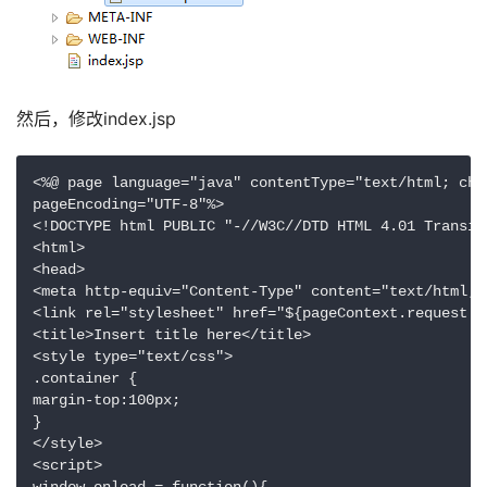
然后，修改index.jsp
<%@ page language="java" contentType="text/html; char
pageEncoding="UTF-8"%>

<!DOCTYPE html PUBLIC "-//W3C//DTD HTML 4.01 Transit
<html>

<head>

<meta http-equiv="Content-Type" content="text/html; c
<link rel="stylesheet" href="${pageContext.request.c
<title>Insert title here</title>

<style type="text/css">

.container {

margin-top:100px;

}

</style>

<script>

window.onload = function(){
