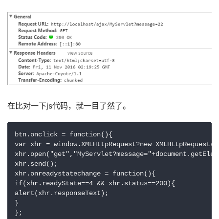
在比对一下js代码，就一目了然了。
btn.onclick = function(){

var xhr = window.XMLHttpRequest?new XMLHttpRequest()
xhr.open("get","MyServlet?message="+document.getElem
xhr.send();

xhr.onreadystatechange = function(){

if(xhr.readyState==4 && xhr.status==200){

alert(xhr.responseText);

}

};
