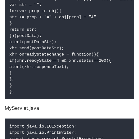
var str = "";

for(var prop in obj){

str += prop + "=" + obj[prop] + "&"

}

return str;

})(postData);

alert(postDataStr);

xhr.send(postDataStr);

xhr.onreadystatechange = function(){

if(xhr.readyState==4 && xhr.status==200){

alert(xhr.responseText);

}

};

}

};
MyServlet.java
import java.io.IOException;

import java.io.PrintWriter;

import javax.servlet.ServletException;
