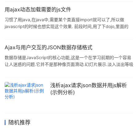
<html xmlns="http://www.w3.org/1999/xhtml" > <head> <title>
无标题页&l
用ajax动态加载需要的js文件
习惯了用java,在java中,需要某个类直接import就可以了,所以做
javascript的时候也想实现这个效果. 前段时间,用了下dojo,里面的
dojo.require的功能很不错,一看代码,晕了,一大堆东西,唉-还是自己
写个简单点的,dojo.require可以引入包,我就只做一个导入js文件的.
开始用的document.write,执行顺序不对了,这是在后面进行导入,而
Ajax与用户交互的JSON数据存储格式
我们总是在前面执行中就需要导入的js,这样,执行中就会报"某某未定
数据存储是JavaScript的核心功能,这是一个在学习前期的一个容易
义",就是顺序问题了. 接着,我就想用
让人迷惑的问题.它并不是那种像页面滑动.幻灯片展示.淡入淡出等吸
引人眼球的特效.适当的存放好数据,就有利于我们组织起结构,又能使
应用程序稍后访问这些内容更加容易.JavaScript提供了各种不同的
数据存储方式,它是一个从基本到未来走向的演化模式: XML代表可
浅析ajax请求json数据并用js解析
扩展标记语言,是一种比较灵活的数据格式,很多应用程序存储数据都
(示例分析)
喜欢用到它,结构像HTML,也包含元素,标签以及属性,模型都一样.它
的一大优势在于它是一种可扩展的格式,你
随机推荐