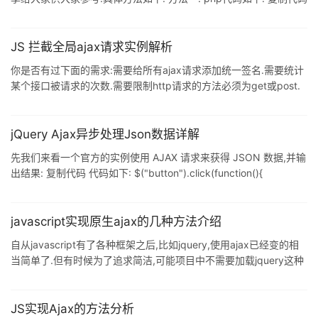
代码如下: $arr = array( 'name'=>$picname, 'pic'=>$pics,
'size'=>$size ); $this->ajaxReturn (json_encode($arr),'JSON'); JS
部分代码如下: 复制代码 代码如下: var d=eval('('+d+')');//json转成
JS 拦截全局ajax请求实例解析
obje
你是否有过下面的需求:需要给所有ajax请求添加统一签名.需要统计
某个接口被请求的次数.需要限制http请求的方法必须为get或post.
需要分析别人网络协议等等,那么如何做?想想,如果能够拦截所有
ajax请求,那么问题就会变的很简单!
jQuery Ajax异步处理Json数据详解
先我们来看一个官方的实例使用 AJAX 请求来获得 JSON 数据,并输
出结果: 复制代码 代码如下: $("button").click(function(){
$.getJSON("demo_ajax_json.js",function(result){
$.each(result, function(i, field){ $("div").append(field + " ");
}); });
javascript实现原生ajax的几种方法介绍
自从javascript有了各种框架之后,比如jquery,使用ajax已经变的相
当简单了.但有时候为了追求简洁,可能项目中不需要加载jquery这种
庞大的js插件.但又要使用到ajax这种功能该如何办呢?下面和大家分
享几种利用javascript实现原生ajax的方法. 实现ajax之前必须要创
建一个 XMLHttpRequest 对象.如果不支持创建该对象的浏览器,则
JS实现Ajax的方法分析