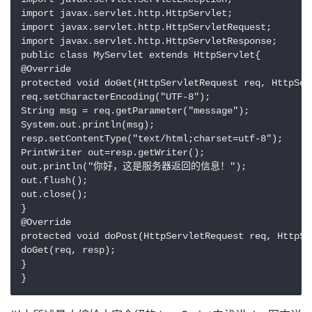
import javax.servlet.http.HttpServlet;

import javax.servlet.http.HttpServletRequest;

import javax.servlet.http.HttpServletResponse;

public class MyServlet extends HttpServlet{

@Override

protected void doGet(HttpServletRequest req, HttpSer
req.setCharacterEncoding("UTF-8");

String msg = req.getParameter("message");

System.out.println(msg);

resp.setContentType("text/html;charset=utf-8");

PrintWriter out=resp.getWriter();

out.println("你好，这是服务器返回的信息！");

out.flush();

out.close();

}

@Override

protected void doPost(HttpServletRequest req, HttpSe
doGet(req, resp);

}

}