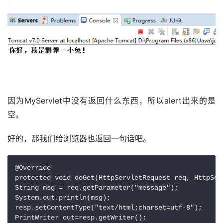
因为MyServlet中没有返回什么东西，所以alert出来的是
空。
好的，那我们给浏览器也返回一句话吧。
@Override

protected void doGet(HttpServletRequest req, HttpSer
String msg = req.getParameter("message");

System.out.println(msg);

resp.setContentType("text/html;charset=utf-8");

PrintWriter out=resp.getWriter();
