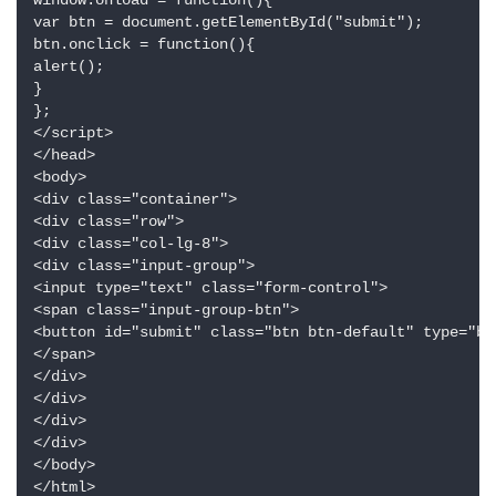
var btn = document.getElementById("submit");

btn.onclick = function(){

alert();

}

};

</script>

</head>

<body>

<div class="container">

<div class="row">

<div class="col-lg-8">

<div class="input-group">

<input type="text" class="form-control">

<span class="input-group-btn">

<button id="submit" class="btn btn-default" type="b
</span>

</div>

</div>

</div>

</div>

</body>

</html>