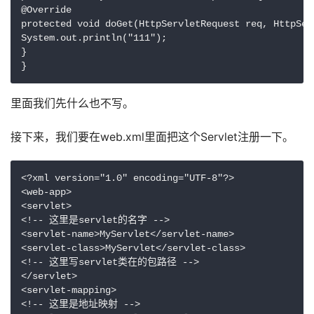
@Override

protected void doGet(HttpServletRequest req, HttpSer
System.out.println("111");

}

}
里面我们先什么也不写。
接下来，我们要在web.xml里面把这个Servlet注册一下。
<?xml version="1.0" encoding="UTF-8"?>

<web-app>

<servlet>

<!-- 这里是servlet的名字 -->

<servlet-name>MyServlet</servlet-name>

<servlet-class>MyServlet</servlet-class>

<!-- 这里写servlet类在的包路径 -->

</servlet>

<servlet-mapping>

<!-- 这里是地址映射 -->
