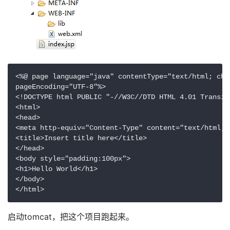
<%@ page language="java" contentType="text/html; char
pageEncoding="UTF-8"%>

<!DOCTYPE html PUBLIC "-//W3C//DTD HTML 4.01 Transit
<html>

<head>

<meta http-equiv="Content-Type" content="text/html; c
<title>Insert title here</title>

</head>

<body style="padding:100px">

<h1>Hello World</h1>

</body>

</html>
启动tomcat，把这个项目跑起来。