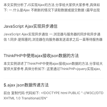
需要创建 ActiveXObject,具体方法如下: 复制代码 代码如下: var
本文实例分析了JS实现Ajax的方法.分享给大家供大家参考,具体如
xmlHttp; function cre
下: 一.什么是Ajax 不刷新的情况下读取数据或提交数据 (最早出现
ajax:谷歌地图,拖动一下出现一片新的视野) 应用:用户注册.在线聊
天.微博 特性:只能从服务器上去读取数据(所以我们需要配置自己的
服务器程序AMP) 二.使用Ajax 1.基础:请求并显示静态TXT文件
JavaScript Ajax实现异步通信
btn.onclick=function(){ ajax('abc.txt',function(str){ alert(str); }); }
JavaScript Ajax实现异步通信 一.浏览器与服务器的同步和异步通
①Ajax里
信 1.同步:是阻塞的,浏览器在向服务器发送请求之后一直等待服务器
的响应,而没有做其他事情. 2.异步:非阻塞的,浏览器向服务器发送请
求之后,继续执行其他代码,知道服务器响应,浏览器中断当前的任务,
处理服务器响应. 二.没有Ajax之前浏览器是通过iframe来实现异步刷
ThinkPHP中使用ajax接收json数据的方法
新 1.iframe标签:iframe标签通过src连接到一个页面,其实就是将需要
本文实例讲述了ThinkPHP中使用ajax接收json数据的方法.分享给大
实现异步刷新的内容使用 iframe标签包裹, A.对iframe实现
家供大家参考.具体分析如下: 这里通过ThinkPHP+jquery实现ajax,
扩展了下,写了个查询,前台代码如下: 首先需要引入jquery.js,主要代
码如下: 复制代码 代码如下: function ajax(id,pic){ //由于
ThinkPHP不解析JavaScript里的ThinkPHP常量,所以需要先在这里
$.ajax json数据传递方法
定义. var URL='__URL__'; $.ajax({
前台 复制代码 代码如下: <!DOCTYPE html PUBLIC "-//W3C//DTD
XHTML 1.0 Transitional//EN"
"http://www.w3.org/TR/xhtml1/DTD/xhtml1-transitional.dtd">