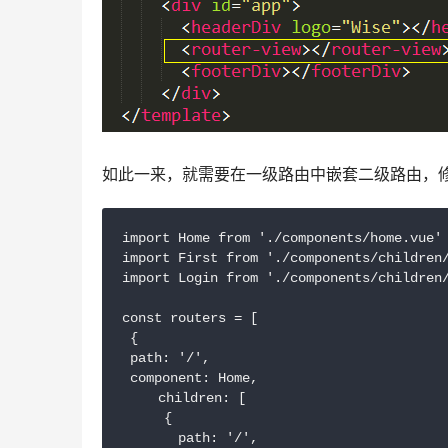
如此一来，就需要在一级路由中嵌套二级路由，修改 ro
import Home from './components/home.vue'

import First from './components/children/
import Login from './components/children/
const routers = [

 {

 path: '/',

 component: Home,

　　 children: [

　　　{

　　　　path: '/',
