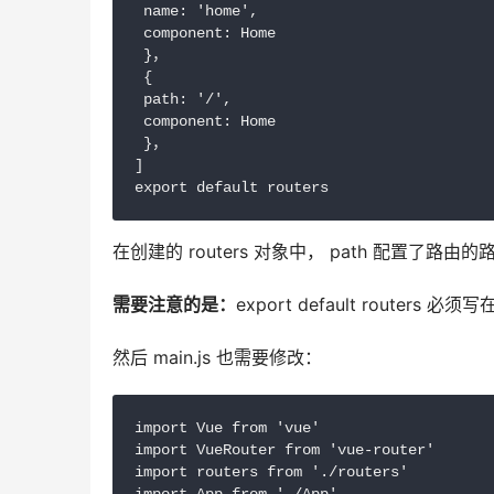
 name: 'home',

 component: Home

 }，

 {

 path: '/',

 component: Home

 }，

]

export default routers
在创建的 routers 对象中， path 配置了路由
需要注意的是：
export default route
然后 main.js 也需要修改：
import Vue from 'vue'

import VueRouter from 'vue-router'

import routers from './routers'
