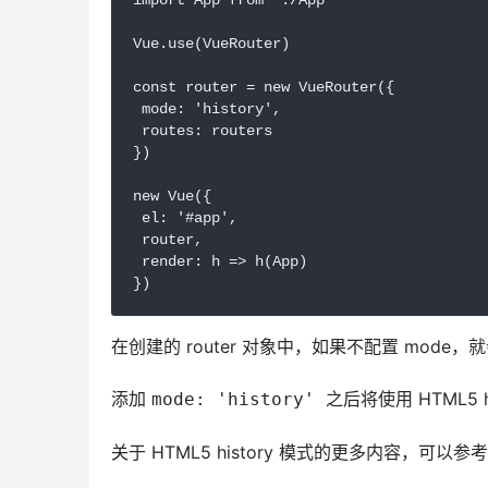
import App from './App'

Vue.use(VueRouter)

const router = new VueRouter({

 mode: 'history',

 routes: routers

})

new Vue({

 el: '#app',

 router,

 render: h => h(App)

})
在创建的 router 对象中，如果不配置 mode
添加 
之后将使用 HTML5 h
mode: 'history' 
关于 HTML5 history 模式的更多内容，可以