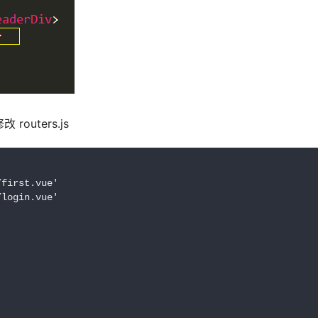
uters.js
first.vue'

login.vue'
