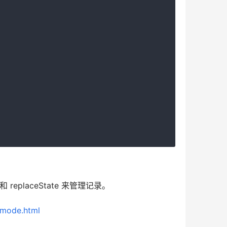
。
 replaceState 来管理记录。
y-mode.html