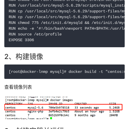
RUN /usr/local/src/mysql-5.6.29/scripts/mysql_instal
RUN cp /usr/local/src/mysql-5.6.29/support-files/my-
RUN cp /usr/local/src/mysql-5.6.29/support-files/mys
RUN chmod 775 /etc/init.d/mysqld && /etc/init.d/mysql
RUN echo -e '#!/bin/bash\nexport PATH=$PATH:/usr/loc
RUN source /etc/profile

2、构建镜像
查看镜像列表