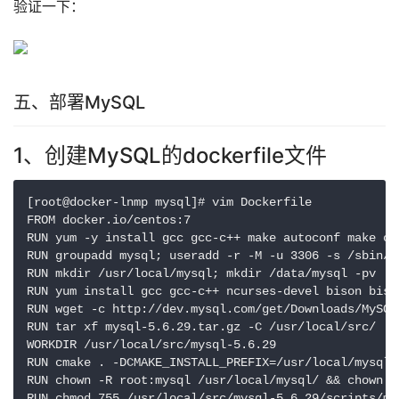
验证一下：
五、部署MySQL
1、创建MySQL的dockerfile文件
[root@docker-lnmp mysql]# vim Dockerfile

FROM docker.io/centos:7

RUN yum -y install gcc gcc-c++ make autoconf make cma
RUN groupadd mysql; useradd -r -M -u 3306 -s /sbin/n
RUN mkdir /usr/local/mysql; mkdir /data/mysql -pv

RUN yum install gcc gcc-c++ ncurses-devel bison bison
RUN wget -c http://dev.mysql.com/get/Downloads/MySQL
RUN tar xf mysql-5.6.29.tar.gz -C /usr/local/src/

WORKDIR /usr/local/src/mysql-5.6.29

RUN cmake . -DCMAKE_INSTALL_PREFIX=/usr/local/mysql 
RUN chown -R root:mysql /usr/local/mysql/ && chown -
RUN chmod 755 /usr/local/src/mysql-5.6.29/scripts/mys