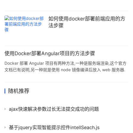
如何使用docker部署前端应用的方
法步骤
使用Docker部署Angular项目的方法步骤
Docker 部署 Angular 项目有两种方法,一种是服务端渲染,这个官方
文档已有说明,另一种就是使用 node 镜像编译后放入 web 服务器.
由于在 node 环境,所以使用 express 最为便捷了. 创建 server.js
const express = require('express'); const app = express();
const config = { root: __dirname + '/dist', port:
随机推荐
process.env.PORT || 4
ajax快速解决参数过长无法提交成功的问题
基于jquery实现智能提示控件intellSeach.js