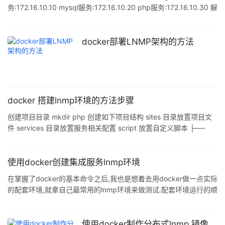
务:172.16.10.10 mysql服务:172.16.10.20 php服务:172.16.10.30 解
决容器固定ip地址问题: 注意:因为当容器停止时或者将容器删除,再
次运行相同的容器,它的ip地址不再时原来的地址,所以我们需要自定
义一个网段,来指定容器的ip地址. 项目操作: (1) 首先自定义一个网
docker部署LNMP架构的方法
络: [root@sqm-docker01 ~]# docker network create -d bridge -
-
docker 搭建lnmp环境的方法步骤
创建项目目录 mkdir php 创建如下项目结构 sites 目录放置项目文
件 services 目录放置服务相关配置 script 放置自定义脚本 ├──
Readme.md ├── docker-compose.yml ├── script ├──
services │ ├── mariadb │ │ └── Dockerfile │ ├── nginx │ │
├── Dockerfile │ │ ├── conf.d │ │ │ └── default.conf │ │
使用docker创建集成服务lnmp环境
└── ngi
在掌握了docker的基本命令之后,我也是想着去用docker做一点实际
的配套环境,就拿自己最常用的lnmp环境来做测试.配套环境运行的顺
序依次是mysql->php->nginx,至于为什么,在下面会解释. 1.MySQL
之后服务运行的镜像如无特别的提示,都是从官方拉取的镜像,对于小
企业以及个人开发者,官方的镜像更为安全,省心省力. # 拉取镜像 $
使用docker制作分布式lnmp 镜像