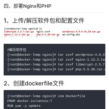
四、部署Nginx和PHP
1、上传/解压软件包和配置文件
#解压软件包

[root@docker-lnmp nginx]# tar zxvf wordpress-4.9.4-zh
[root@docker-lnmp nginx]# tar zxvf nginx-1.12.2.tar.g
[root@docker-lnmp nginx]# tar zxvf libmcrypt-2.5.7.ta
2、创建dockerfile文件
[root@docker-lnmp nginx]# vim Dockerfile

FROM docker.io/centos:7

RUN yum -y update
