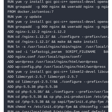
RUN yum -y install gcc gcc-c++ openssl-devel openssl
RUN groupadd  -g 900 nginx && useradd nginx -g nginx 
FROM docker.io/centos:7

RUN yum -y update

RUN yum -y install gcc gcc-c++ openssl-devel openssl
RUN groupadd  -g 900 nginx && useradd nginx -g nginx 
ADD nginx-1.12.2 nginx-1.12.2

RUN cd /nginx-1.12.2/ && ./configure --prefix=/usr/l
RUN cd /nginx-1.12.2/ && make && make install

RUN ln -s /usr/local/nginx/sbin/nginx  /usr/local/sbi
RUN sed -i '1afastcgi_param  SCRIPT_FILENAME    $doc
ADD nginx.conf /usr/local/nginx/conf/

ADD wordpress /usr/local/nginx/html/wordpress

ADD wp-config.php /usr/local/nginx/html/wordpress

RUN yum -y install gcc gcc-c++ libxml2-devel libcurl
ADD libmcrypt-2.5.7 libmcrypt-2.5.7

RUN cd libmcrypt-2.5.7/&& ./configure --prefix=/usr/
ADD php-5.5.38 php-5.5.38

RUN cd php-5.5.38/ && ./configure --prefix=/usr/loca
RUN cd php-5.5.38 && cp php.ini-production /etc/php.i
RUN cd /php-5.5.38 && cp sapi/fpm/init.d.php-fpm /etc
RUN chmod +x /etc/init.d/php-fpm && chkconfig --add 
RUN cp /usr/local/php5.5/etc/php-fpm.conf.default  /