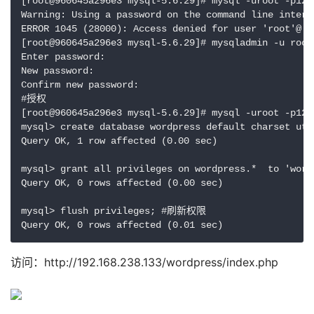
[root@960645a296e3 mysql-5.6.29]# mysql -uroot -p1234
Warning: Using a password on the command line interf
ERROR 1045 (28000): Access denied for user 'root'@'l
[root@960645a296e3 mysql-5.6.29]# mysqladmin -u root 
Enter password:

New password:

Confirm new password:

#授权

[root@960645a296e3 mysql-5.6.29]# mysql -uroot -p1234
mysql> create database wordpress default charset ut
Query OK, 1 row affected (0.00 sec)

mysql> grant all privileges on wordpress.*  to 'word
Query OK, 0 rows affected (0.00 sec)

mysql> flush privileges; #刷新权限

访问：http://192.168.238.133/wordpress/index.php