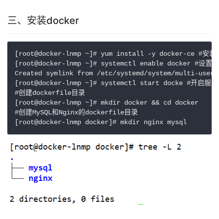
三、安装docker
[root@docker-lnmp ~]# yum install -y docker-ce #安
[root@docker-lnmp ~]# systemctl enable docker #设置
Created symlink from /etc/systemd/system/multi-user.
[root@docker-lnmp ~]# systemctl start docke #开启服务

#创建dockerfile目录

[root@docker-lnmp ~]# mkdir docker && cd docker

#创建MySQL和Nginx的dockerfile目录
