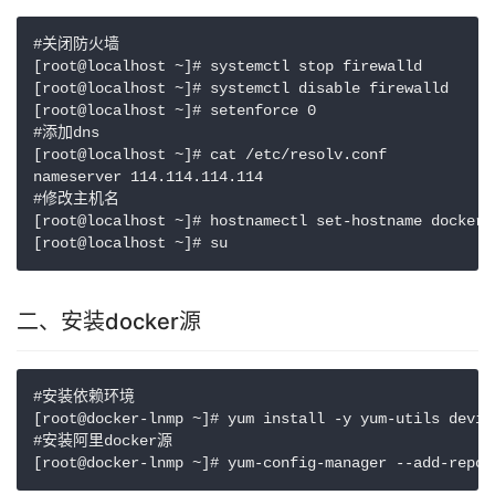
#关闭防火墙

[root@localhost ~]# systemctl stop firewalld

[root@localhost ~]# systemctl disable firewalld

[root@localhost ~]# setenforce 0

#添加dns

[root@localhost ~]# cat /etc/resolv.conf

nameserver 114.114.114.114

#修改主机名

[root@localhost ~]# hostnamectl set-hostname docker-l
二、安装docker源
#安装依赖环境

[root@docker-lnmp ~]# yum install -y yum-utils devic
#安装阿里docker源
