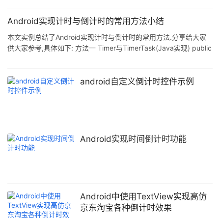
Android实现计时与倒计时的常用方法小结
本文实例总结了Android实现计时与倒计时的常用方法.分享给大家
供大家参考,具体如下: 方法一 Timer与TimerTask(Java实现) public
class timerTask extends Activity{ private int recLen = 11;
private TextView txtView; Timer timer = new Timer(); public
void onCreate(Bundle savedInstanceState){ super.onC
android自定义倒计时控件示例
Android实现时间倒计时功能
Android中使用TextView实现高仿
京东淘宝各种倒计时效果