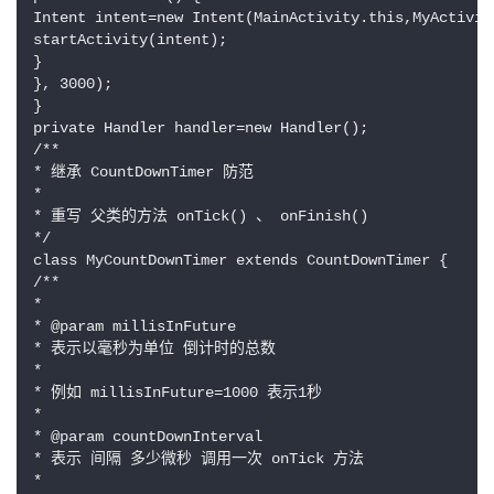
Intent intent=new Intent(MainActivity.this,MyActivity
startActivity(intent);

}

}, 3000);

}

private Handler handler=new Handler();

/**

* 继承 CountDownTimer 防范

*

* 重写 父类的方法 onTick() 、 onFinish()

*/

class MyCountDownTimer extends CountDownTimer {

/**

*

* @param millisInFuture

* 表示以毫秒为单位 倒计时的总数

*

* 例如 millisInFuture=1000 表示1秒

*

* @param countDownInterval

* 表示 间隔 多少微秒 调用一次 onTick 方法

*
