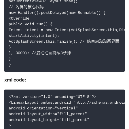
setContentView(R.layout.shan);

// 闪屏的核心代码

new Handler().postDelayed(new Runnable() {

@Override

public void run() {

Intent intent = new Intent(ActSplashScreen.this,
startActivity(intent);

ActSplashScreen.this.finish(); // 结束启动动画界面

}

}, 3000); //启动动画持续3秒钟

}

}
xml code:
<?xml version="1.0" encoding="UTF-8"?>

<LinearLayout xmlns:android="http://schemas.android.
android:orientation="vertical"

android:layout_width="fill_parent"

android:layout_height="fill_parent"

>
