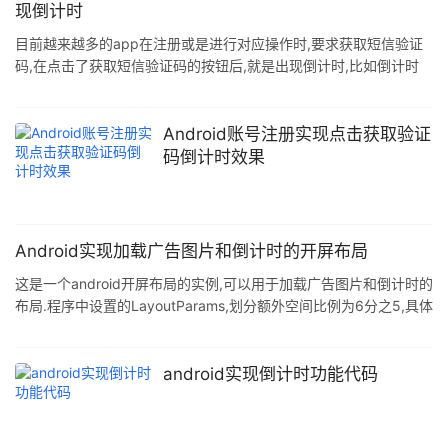
现倒计时
目前越来越多的app在注册或是进行对应操作时,要求获取短信验证
码,在点击了获取短信验证码的按钮后,就是出现倒计时,比如倒计时
120S,在倒计时期间内,按钮背景变化并且出现倒计时,当倒计时结束
后,如果你没有获取到验证码,可以再次点击. 代码如下所示:
VerCodeTimer mVerCodeTimer=(Button)
Android账号注册实现点击获取验证
findViewById(R.id.login_get_ver_code); private class
码倒计时效果
VerCodeTimer extends CountDownTimer
Android实现加载广告图片和倒计时的开屏布局
这是一个android开屏布局的实例,可以用于加载广告图片和倒计时的
布局.程序中设置的LayoutParams,划分额外空间比例为6分之5,具体
权重比例可根据用户自己需求来自定义,异步加载广告图片,相关的
Android代码. 具体实现代码如下: package cn.waps.extend;
import android.app.Activity; import android.content.Context;
android实现倒计时功能代码
import android.content.res.Configuration;