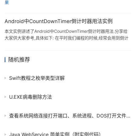
Android中CountDownTimer倒计时器用法实例
本文实例讲述了Android中CountDownTimer倒计时器用法.分享给
大家供大家参考,具体如下: 在平时我们编程的时候,经常会用到倒计
时这个功能,很多人不知道Android已经帮封装好了一个类,往往都自
己写.现在发现了这个类,大家共享一下: 在一个TextView不断显示剩
下的时间,代码如下: private TextView vertifyView; private
随机推荐
CountDownTimer timer = new CountDownTimer(10000, 1000) {
@Ov
Swift教程之枚举类型详解
U.EXE病毒删除方法
查看系统网络连接打开端口、系统进程、DOS打开文件的命令
Java WebService 简单实例（附实例代码）