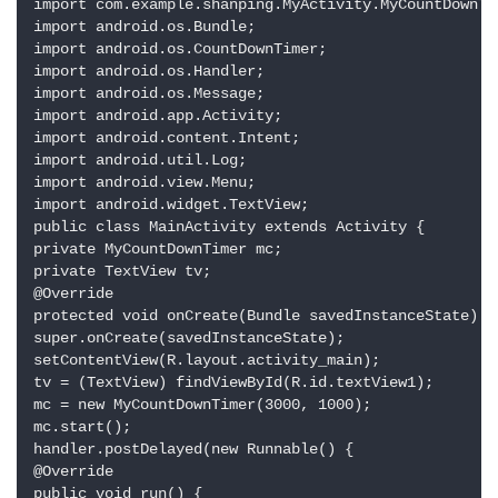
import com.example.shanping.MyActivity.MyCountDownTim
import android.os.Bundle;

import android.os.CountDownTimer;

import android.os.Handler;

import android.os.Message;

import android.app.Activity;

import android.content.Intent;

import android.util.Log;

import android.view.Menu;

import android.widget.TextView;

public class MainActivity extends Activity {

private MyCountDownTimer mc;

private TextView tv;

@Override

protected void onCreate(Bundle savedInstanceState) {

super.onCreate(savedInstanceState);

setContentView(R.layout.activity_main);

tv = (TextView) findViewById(R.id.textView1);

mc = new MyCountDownTimer(3000, 1000);

mc.start();

handler.postDelayed(new Runnable() {

@Override

public void run() {
