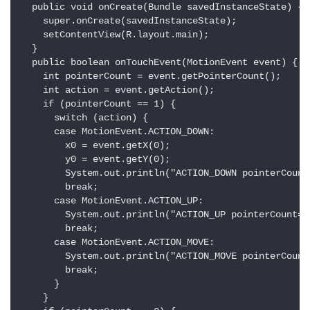
  public void onCreate(Bundle savedInstanceState) {

    super.onCreate(savedInstanceState);

    setContentView(R.layout.main);

  }

  public boolean onTouchEvent(MotionEvent event) {

    int pointerCount = event.getPointerCount();

    int action = event.getAction();

    if (pointerCount == 1) {

      switch (action) {

      case MotionEvent.ACTION_DOWN:

        x0 = event.getX(0);

        y0 = event.getY(0);

        System.out.println("ACTION_DOWN pointerCount
        break;

      case MotionEvent.ACTION_UP:

        System.out.println("ACTION_UP pointerCount=" 
        break;

      case MotionEvent.ACTION_MOVE:

        System.out.println("ACTION_MOVE pointerCount
        break;

      }

    }
