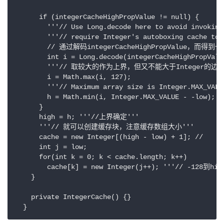
      if (integerCacheHighPropValue != null) {

        '''// Use Long.decode here to avoid invoking 
        '''// require Integer's autoboxing cache to b
        // 通过解码integerCacheHighPropValue，而得
        int i = Long.decode(integerCacheHighPropValue
        '''// 取较大的作为上界，但又不能大于Integer的边界MAX
        i = Math.max(i, 127);

        '''// Maximum array size is Integer.MAX_VALUE
        h = Math.min(i, Integer.MAX_VALUE - -low);

      }

      high = h; '''//上界确定'''

      '''// 就可以创建缓存块，注意缓存数组大小'''

      cache = new Integer[(high - low) + 1]; //

      int j = low;

      for(int k = 0; k < cache.length; k++)

        cache[k] = new Integer(j++); '''// -128
    }

    private IntegerCache() {}
