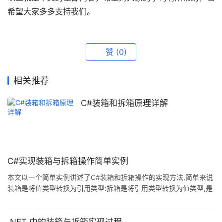
希望大家多多支持我们。
赞
(0)
相关推荐
C#装箱和拆箱原理详解
C#实现装箱与拆箱操作简单实例
本文以一个简单实例讲述了C#装箱和拆箱操作的实现方法,简单来说
装箱是将值类型转换为引用类型:拆箱是将引用类型转换为值类型,是
涉及栈和堆的使用方面的东西,学过C#的人应该都知道,所以这里就
不哆嗦了,本例代码也是面向C#新手的,非常简单. 具体实现代码如下:
using System; using System.Collections.Generic; using