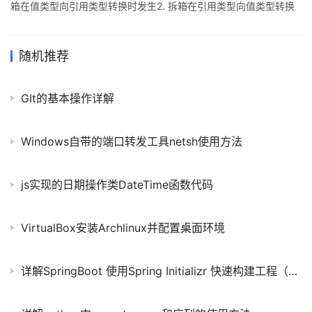
箱在值类型向引用类型转换时发生2. 拆箱在引用类型向值类型转换
时发生光上述两句话不难理解,但是往深处了解,就需要一些篇幅来解
释了.我们先看装箱时都会发生什么事情,下面是一行最简单的装箱代
码 复制代码 代码如下: object obj = 1; 这行语句将整型常量1赋给
随机推荐
object类型的变量obj: 众所周知常量1是值类型,值类型是要放在栈上
的,而object是引用类型,它需要放在堆上:要把值类型放在堆上就需要
GIt的基本操作详解
执行一次装箱操作.这行
Windows自带的端口转发工具netsh使用方法
js实现的日期操作类DateTime函数代码
VirtualBox安装Archlinux并配置桌面环境
详解SpringBoot 使用Spring Initializr 快速构建工程（官方推荐）