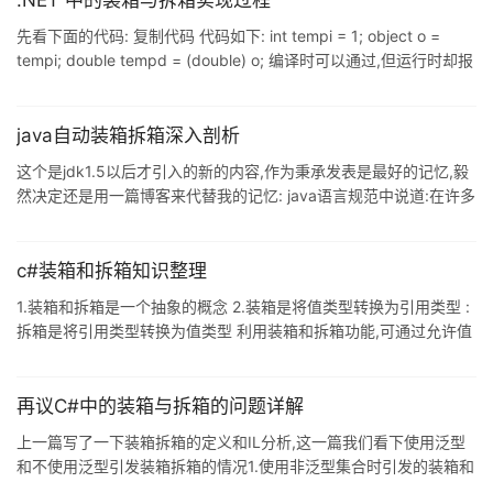
.NET 中的装箱与拆箱实现过程
System.Linq; using System.Text; namespace UnBoxing { class
先看下面的代码: 复制代码 代码如下: int tempi = 1; object o =
Program {
tempi; double tempd = (double) o; 编译时可以通过,但运行时却报
如下错误: System.InvalidCastException: 指定的转换无效. 这是因
为,当对一个对象进行拆箱时,转型的结果必须是它原来未装箱的类型.
此处必须先转换为int类型,才能再转换为double类型.其正确格式如
java自动装箱拆箱深入剖析
下: 复制代码 代码如下: int tempi = 32; object o = t
这个是jdk1.5以后才引入的新的内容,作为秉承发表是最好的记忆,毅
然决定还是用一篇博客来代替我的记忆: java语言规范中说道:在许多
情况下包装与解包装是由编译器自行完成的(在这种情况下包装成为
装箱,解包装称为拆箱): 其实按照我自己的理解自动装箱就可以简单
的理解为将基本数据类型封装为对象类型,来符合java的面向对象:例
c#装箱和拆箱知识整理
如用int来举例: 复制代码 代码如下: //声明一个Integer对象 Integer
1.装箱和拆箱是一个抽象的概念 2.装箱是将值类型转换为引用类型 :
num = 10; //以上的声明就是用到了自动的装箱:解析为 Integer nu
拆箱是将引用类型转换为值类型 利用装箱和拆箱功能,可通过允许值
类型的任何值与Object 类型的值相互转换,将值类型与引用类型链接
起来 例如: 复制代码 代码如下: int val = 100; object obj = val;
Console.WriteLine ("对象的值 = {0}", obj); 这是一个装箱的过程,是
再议C#中的装箱与拆箱的问题详解
将值类型转换为引用类型的过程 复制代码 代码如下: int val = 100;
上一篇写了一下装箱拆箱的定义和IL分析,这一篇我们看下使用泛型
obj
和不使用泛型引发装箱拆箱的情况1.使用非泛型集合时引发的装箱和
拆箱操作 看下面的一段代码: 复制代码 代码如下: var array = new