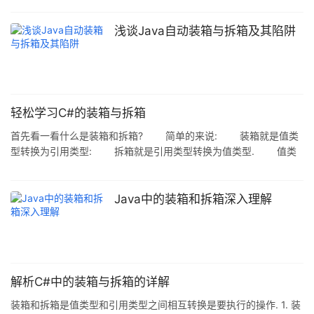
ArrayList();array.Add(1);array.Add(2); foreach (int value in
array){Console.WriteLine("value is {0}",value);} 代码声明了一个
浅谈Java自动装箱与拆箱及其陷阱
ArrayList对象,向ArrayList中添
轻松学习C#的装箱与拆箱
首先看一看什么是装箱和拆箱? 简单的来说: 装箱就是值类
型转换为引用类型: 拆箱就是引用类型转换为值类型. 值类
型,包括原类型
(Sbyte.Byte.Short.Ushort.Int.Uint.Long.Ulong.Char.Float.Double.
Bool.Decimal).枚举 (enum) .结构 (struct). 引用类型包括类.数
Java中的装箱和拆箱深入理解
组.接口.委托.字符串等. 装箱:值类型到引用类型或到此值类型所实现
的任何接口类型的
解析C#中的装箱与拆箱的详解
装箱和拆箱是值类型和引用类型之间相互转换是要执行的操作. 1. 装