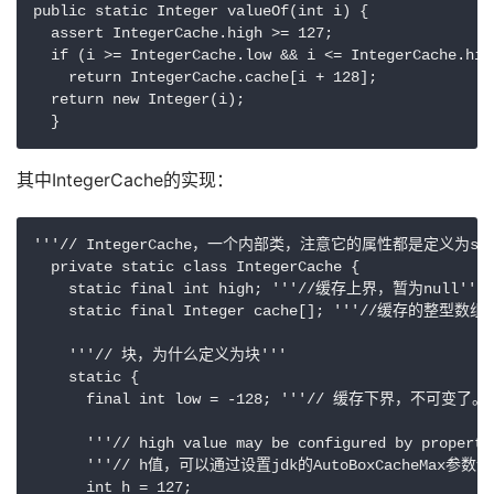
public static Integer valueOf(int i) {

  assert IntegerCache.high >= 127;

  if (i >= IntegerCache.low && i <= IntegerCache.high
    return IntegerCache.cache[i + 128];

  return new Integer(i);

其中IntegerCache的实现：
'''// IntegerCache，一个内部类，注意它的属性都是定义为static
  private static class IntegerCache {

    static final int high; '''//缓存上界，暂为null'''

    static final Integer cache[]; '''//缓存的整型数组''
    '''// 块，为什么定义为块'''

    static {

      final int low = -128; '''// 缓存下界，不可变
      '''// high value may be configured by property'
      '''// h值，可以通过设置jdk的AutoBoxCacheM
      int h = 127;
