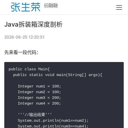
Java拆装箱深度剖析
2026-06-25 12:20:51
先来看一段代码：
public class Main{

  public static void main(String[] args){

    Integer num1 = 100;

    Integer num2 = 100;

    Integer num3 = 200;

    Integer num4 = 200;

    '''//输出结果'''

    System.out.println(num1==num2);

    System.out.println(num3==num4);
