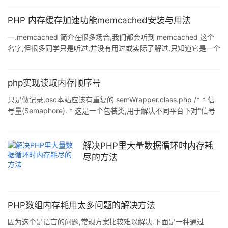
似错误: 复制代码 代码如下: [Tue Feb 14 14:49:28 2012] [warn]
child process 7751 still did not exit, sending a SIGTERM [Tue
PHP 内存缓存加速功能memcached安装与用法
Feb 14 14:49:30 2012] [error] child p
一.memcached 简介在很多场合,我们都会听到 memcached 这个
名字,但很多同学只是听过,并没有用过或实际了解过,只知道它是一个
很不错的东东.这里简单介绍一下,memcached 是高效.快速的分布
式内存对象缓存系统,主要用于加速 WEB 动态应用程序.
二.memcached 安装首先是下载 memcached 了,目前最新版本是
php实现读取内存顺序号
1.1.12,直接从官方网站即可下载到 memcached-1.1.12.tar.gz.除此之
只是做记录,osc本站应该有重复的 semWrapper.class.php /* * 信
外,memcached 用到了 libevent,我下载的
号量(Semaphore). * 这是一个包装类,用于解决不同平台下对"信号
量"的不同实现方式. * 目前这个类只是象征性的,在 Windows 平台下
实际是空跑(并没有真的实现互斥). */ class SemWrapper { private
$hasSemSupport; private $sem; const SEM_KEY = 1; public
解决PHP里大量数据循环时内存耗
function __construct
尽的方法
PHP数组内存耗用太多问题的解决方法
因为这个是语言的问题,常规方案比较难以解决.下面是一种通过