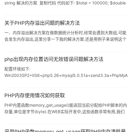
string 解决的方案. 复制代码 代码如下: $total = 100000; $double
= ""; for ($i = 0; $i < $total; $i++) { $double .= pack("d", $i +
0.1); } for ($i = 0; $i < $total; $i++) { unpack("@" . ($i * 8) . "/d
关于PHP内存溢出问题的解决方法
一．内存溢出解决方案在做数据统计分析时,经常会遇到大数组,可能
会发生内存溢出,这里分享一下我的解决方案.还是用例子来说明这个
问题,如下:假定日志中存放的记录数为500000条,那么解决方案如
下: 复制代码 代码如下: ini_set('memory_limit','64M'); //重置php可
以使用的内存大小为64M,一般在远程主机上是不能修改php.ini文件
php出现内存位置访问无效错误问题解决方法
的,只能通过程序设置.注:在safe_mode(安全模式)下,ini_set失效
配置环境如下:
set_time_limit(600);//设置超时限
Win2003SP2+IIS6+php5.26+mysql5.0.51a+zend3.3a+PhpMyA
dmin2.11.7.1 PHP执行方式:isapi.Mysql为手动安装. 关于"内存位置
访问无效"的 错误解决办法与步骤:(一些部份无效的调试步骤略过..)
一.将IIS的错误显示打开,未发现错误原因! 二.检查IIS扩
PHP内存使用情况如何获取
展,ISAPI.php.ini与Mysql配置以及相应的安装目录ACLs权限,均无
PHP内置函数memory_get_usage()能返回当前分配给PHP脚本的内
误. 三.回收IIS进程,错误仍然出现"内存位置访问无
存量,单位是字节(byte).在WEB实际开发中,这些函数非常有用,我们
可以使用它来调试PHP代码性能. memory_get_usage()函数返回内
存使用量,memory_get_peak_usage()函数返回内存使用峰
值,getrusage()返回CUP使用情况.但有一点请注意,在这些函数需要
采用PHP函数memory_get_usage获取PHP内存清耗量