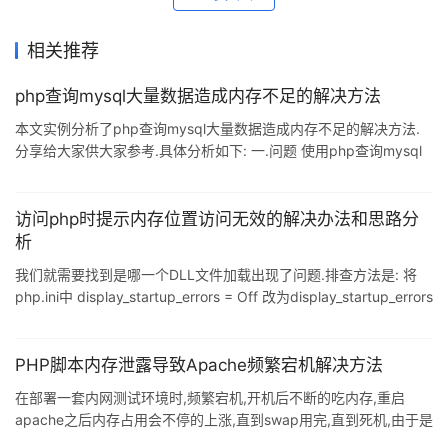
相关推荐
php查询mysql大量数据造成内存不足的解决方法
本文实例分析了php查询mysql大量数据造成内存不足的解决方法.
分享给大家供大家参考.具体分析如下: 一.问题 使用php查询mysql
大数据量的时候,程序尚未执行完毕,跳出警告: Fatal error: Allowed
memory size of 100663296 bytes exhausted (tried to allocate
103 bytes) 错误提示:php所分配到的100M内存被占用完毕. 二.解
访问php时提示内存位置访问无效的解决办法和思路分
决方法: 最简单的解决办法是:在执行文件的头部增加: ini_set('
析
我们就需要找到是哪一个DLL文件加载出现了问题.排查方法是: 将
php.ini中 display_startup_errors = Off 改为display_startup_errors
= On . 这是访问php页面,服务器上会弹出php错误的提示对话框,你
就可以明确看到是哪一个dll文件加载失败,有时会有多个dll文件加载
失败,需要你先分号(;)注释掉php.ini中提示那个dll后继续访问如此反
PHP脚本内存泄露导致Apache频繁宕机解决方法
复排查. 把出问题的dll都用分号(;)注释掉后,php就可以正常运行了.
在部署一套内网测试环境时,频繁宕机,开机后不断的吃内存,重启
如果加载失败的d
apache之后内存占用会不停的上涨,直到swap用完,直到死机,由于是
内网环境,服务器并发和压力都很小. 查看apache错误日志,报大量类