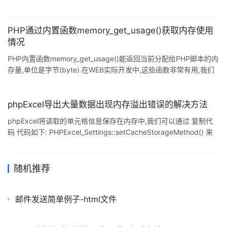
var_dump(memory_get_usage()); unset($a);
var_dump(memory_get_usage()); 输出(在我的个人电脑上, 可能会
因为系统,PHP版本,载入的扩展不同而不同): int(90440)
PHP通过内置函数memory_get_usage()获取内存使用
int(90640) int(90472 注意到 90472-90
情况
PHP内置函数memory_get_usage()能返回当前分配给PHP脚本的内
存量,单位是字节(byte).在WEB实际开发中,这些函数非常有用,我们
可以使用它来调试PHP代码性能. memory_get_usage()函数返回内
存使用量,memory_get_peak_usage()函数返回内存使用峰
值,getrusage()返回CUP使用情况.但有一点请注意,在这些函数需要
phpExcel导出大量数据出现内存溢出错误的解决方法
在Linux上运行. 下面我们来看一个实例: 复制代码 代码如下: echo
phpExcel将读取的单元格信息保存在内存中,我们可以通过 复制代
'开始内存:'.memory_get_u
码 代码如下: PHPExcel_Settings::setCacheStorageMethod() 来
设置不同的缓存方式,已达到降低内存消耗的目的! 1.将单元格数据序
列化后保存在内存中 复制代码 代码如下:
PHPExcel_CachedObjectStorageFactory::cache_in_memory_seri
随机推荐
alized; 2.将单元格序列化后再进行Gzip压缩,然后保存在内存中 复
制代码 代码如下: PHPEx
邮件发送简单例子-html文件