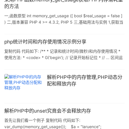
在Linux上运行. 下面我们来看一个实例: echo '开始内
的方法
存:'.memory_get_usage(), '';
一,函数原型 int memory_get_usage ([ bool $real_usage = false ]
) 二,版本兼容 PHP 4 >= 4.3.2, PHP 5 三,基础用法与实例 1,获取当
前的内存消耗量 复制代码 代码如下: <?php echo
memory_get_usage(); $var = str_repeat("liuhui", 10000); echo
memory_get_usage(); unset($var); echo memory
php统计时间和内存使用情况示例分享
复制代码 代码如下: /** * 记录和统计时间(微秒)和内存使用情况 *
使用方法: * <code> * G('begin'); // 记录开始标记位 * // ... 区间运
行代码 * G('end'); // 记录结束标签位 * echo G('begin','end',6); //
统计区间运行时间 精确到小数后6位 * echo G('begin','end','m'); //
统计区间内存使用情况 * 如果end标记位没有定义,则会自动以当前
解析PHP中的内存管理,PHP动态分
作为标记位 * 其中统计内存使用需要
配和释放内存
解析PHP中的unset究竟会不会释放内存
首先让我们看一个例子 复制代码 代码如下:
var_dump(memory_get_usage()); $a = "laruence";