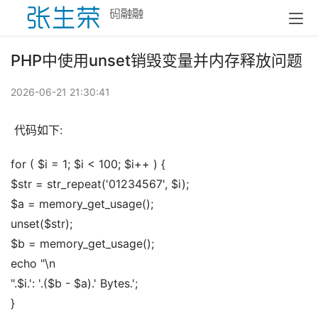
PHP中使用unset销毁变量并内存释放问题
2026-06-21 21:30:41
 代码如下:
for ( $i = 1; $i < 100; $i++ ) { 
$str = str_repeat('01234567', $i); 
$a = memory_get_usage(); 
unset($str); 
$b = memory_get_usage(); 
echo "\n 
".$i.': '.($b - $a).' Bytes.'; 
}