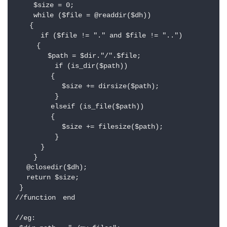
 　　$size = 0;

 　　while ($file = @readdir($dh))

　　{

 　　　if ($file != "." and $file != "..")

　　　{

 　　　　$path = $dir."/".$file;

 　　　　　if (is_dir($path))

　　　　　{

　　　　　　 $size += dirsize($path);

 　　　　　}

　　　　　elseif (is_file($path))

　　　　　{

 　　　　　　$size += filesize($path);

 　　　　　}

 　　　}

 　　}

 　@closedir($dh);

 　return $size;

 }

//function　end 

//eg:
