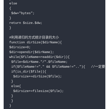
 else

 {

  $dw="bytes";

 }

 return $size.$dw;

 }

 #利用递归的方式统计目录的大小

 function dirSize($dirName){

 $dirsize=0;

 $dir=opendir($dirName);

 while($fileName=readdir($dir)){

  $file=$dirName."/".$fileName;

  if($fileName!="." && $fileName!=".."){   /
  if(is_dir($file)){

   $dirsize+=dirSize($file);

  }

  else{

   $dirsize+=filesize($file);

  }

  }

 }
