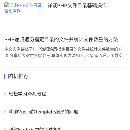
continue; } $tmp = $path.'/'.$d; if(!is_dir($tmp)){//如
详谈PHP文件目录基础操作
PHP递归遍历指定目录的文件并统计文件数量的方法
本文实例讲述了PHP递归遍历指定目录的文件并统计文件数量的方
法.分享给大家供大家参考.具体实现方法如下: <?php //递归函数实
现遍历指定文件下的目录与文件数量 function
total($dirname,&$dirnum,&$filenum){ $dir=opendir($dirname);
echo readdir($dir)."<br>"; //读取当前目录文件 echo
随机推荐
readdir($dir)."<br>&qu
轻松学习XML教程
聊聊Vue.js的template编译的问题
详解Node.js中的事件机制