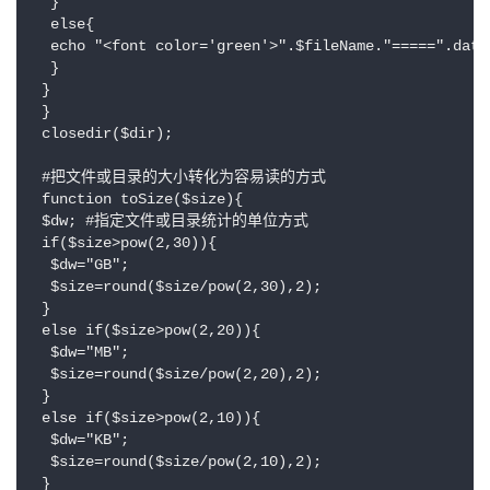
  }

  else{

  echo "<font color='green'>".$fileName."=====".date
  }

 }

 }

 closedir($dir);

 #把文件或目录的大小转化为容易读的方式

 function toSize($size){

 $dw; #指定文件或目录统计的单位方式

 if($size>pow(2,30)){

  $dw="GB";

  $size=round($size/pow(2,30),2);

 }

 else if($size>pow(2,20)){

  $dw="MB";

  $size=round($size/pow(2,20),2);

 }

 else if($size>pow(2,10)){

  $dw="KB";

  $size=round($size/pow(2,10),2);

 }
