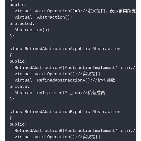
public:

  virtual void Operation()=0;//定义接口，表示该类所支
  virtual ~Abstraction();

protected:

  Abstraction();

};

class RefinedAbstractionA:public Abstraction

{

public:

  RefinedAbstractionA(AbstractionImplement* imp);/
  virtual void Operation();//实现接口

  virtual ~RefinedAbstractionA();//析构函数

private:

  AbstractionImplement* _imp;//私有成员

};

class RefinedAbstractionB:public Abstraction

{

public:

  RefinedAbstractionB(AbstractionImplement* imp);/
  virtual void Operation();//实现接口
