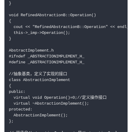
}

void RefinedAbstractionB::Operation()

{

  cout << "RefinedAbstractionB::Operation" << endl;

  this->_imp->Operation();

}

AbstractImplement.h

#ifndef _ABSTRACTIONIMPLEMENT_H_

#define _ABSTRACTIONIMPLEMENT_H_

//抽象基类，定义了实现的接口

class AbstractionImplement

{

public:

  virtual void Operation()=0;//定义操作接口

  virtual ~AbstractionImplement();

protected:

  AbstractionImplement();

};
