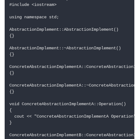
#include <iostream>

using namespace std;

AbstractionImplement::AbstractionImplement()

{}

AbstractionImplement::~AbstractionImplement()

{}

ConcreteAbstractionImplementA::ConcreteAbstractionImp
{}

ConcreteAbstractionImplementA::~ConcreteAbstractionIm
{}

void ConcreteAbstractionImplementA::Operation()

{

  cout << "ConcreteAbstractionImplementA Operation" <
}

ConcreteAbstractionImplementB::ConcreteAbstractionImp