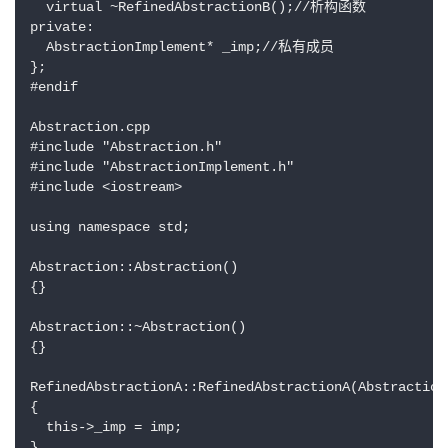
  virtual ~RefinedAbstractionB();//析构函数

private:

  AbstractionImplement* _imp;//私有成员

};

#endif

Abstraction.cpp

#include "Abstraction.h"

#include "AbstractionImplement.h"

#include <iostream>

using namespace std;

Abstraction::Abstraction()

{}

Abstraction::~Abstraction()

{}

RefinedAbstractionA::RefinedAbstractionA(AbstractionI
{

  this->_imp = imp;

}
