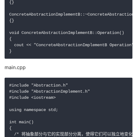
{}

ConcreteAbstractionImplementB::~ConcreteAbstractionIm
{}

void ConcreteAbstractionImplementB::Operation()

{

  cout << "ConcreteAbstractionImplementB Operation" <
main.cpp
#include "Abstraction.h"

#include "AbstractionImplement.h"

#include <iostream>

using namespace std;

int main()

{

  /* 将抽象部分与它的实现部分分离，使得它们可以独立地变化
