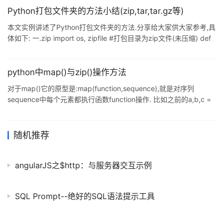
的文件 filedir = 'data/' #解压后放入的目录 r = zipfile.is_zipfil
Python打包文件夹的方法小结(zip,tar,tar.gz等)
本文实例讲述了Python打包文件夹的方法.分享给大家供大家参考,具
体如下: 一.zip import os, zipfile #打包目录为zip文件(未压缩) def
make_zip(source_dir, output_filename): zipf =
zipfile.ZipFile(output_filename, 'w') pre_len =
len(os.path.dirname(source_dir)) for parent, dirnames,
python中map()与zip()操作方法
filenames in os.
对于map()它的原型是:map(function,sequence),就是对序列
sequence中每个元素都执行函数function操作. 比如之前的a,b,c =
map(int,raw_input().split()),意思就是说把输入的a,b,c转化为整数.
再比如: a = ['1','2','3','4'] print map(list,a) print map(int,a) 第一个
map是把列表a中每个元素转化为列表,第二个map是把a中每个元素
随机推荐
转化为整数. 而对于zip(),原型是
angularJS之$http：与服务器交互示例
SQL Prompt--绝好的SQL语法提示工具