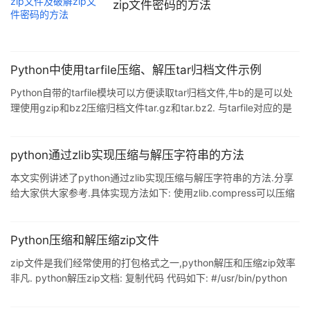
zip文件密码的方法
Python中使用tarfile压缩、解压tar归档文件示例
Python自带的tarfile模块可以方便读取tar归档文件,牛b的是可以处
理使用gzip和bz2压缩归档文件tar.gz和tar.bz2. 与tarfile对应的是
zipfile模块,zipfile是处理zip压缩的.请注意:os.system(cmd)可以使
Python脚本执行命令,当然包括:tar -czf *.tar.gz *,tar -xzf
*.tar.gz,unzip等,当我觉得这样尽管可以解决问题,但我觉得很业余.
python通过zlib实现压缩与解压字符串的方法
使用tarfile压缩 复制代码 代码如下: import
本文实例讲述了python通过zlib实现压缩与解压字符串的方法.分享
给大家供大家参考.具体实现方法如下: 使用zlib.compress可以压缩
字符串.使用zlib.decompress可以解压字符串.如下 复制代码 代码如
下: #coding=utf-8 import zlib s = "hello word,
00000000000000000000000000000000" print len(s) c =
Python压缩和解压缩zip文件
zlib.compress(s) print len(c) d =
zip文件是我们经常使用的打包格式之一,python解压和压缩zip效率
非凡. python解压zip文档: 复制代码 代码如下: #/usr/bin/python
#coding=utf-8 import os,sys,time import zipfile filename =
'callofdutyblackopszombies_1349649132343_my.zip' #要解压