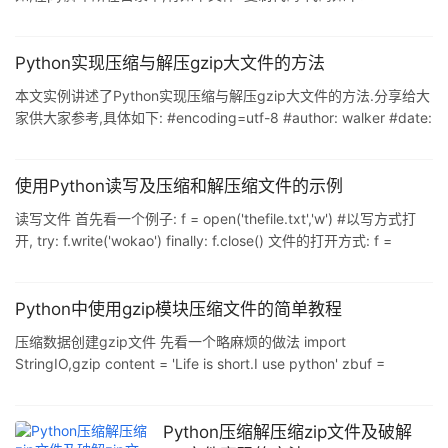
readability/readability.js readability/readability.txt
readability/readability-print.css readability/sprite-
readability.png readability/readability.css 将 readability 目录中
Python实现压缩与解压gzip大文件的方法
的文件压缩到脚
本文实例讲述了Python实现压缩与解压gzip大文件的方法.分享给大
家供大家参考,具体如下: #encoding=utf-8 #author: walker #date:
2015-10-26 #summary: 测试gzip压缩/解压文件 import gzip
BufSize = 1024*8 def gZipFile(src, dst): fin = open(src, 'rb')
fout = gzip.open(dst, 'wb') in2out(fin, fout) def gun
使用Python读写及压缩和解压缩文件的示例
读写文件 首先看一个例子: f = open('thefile.txt','w') #以写方式打
开, try: f.write('wokao') finally: f.close() 文件的打开方式: f =
open('文件','mode') 'r':只读(缺省.如果文件不存在,则抛出错误) 'w':
只写(如果文件不存在,则自动创建文件),此时无法调用f.read()方法,
且当调用f.write()时,将清空文件原有内容 'a':附加到文件末尾 'r+':读
Python中使用gzip模块压缩文件的简单教程
写 如果需要以二进制方式打开文件,需
压缩数据创建gzip文件 先看一个略麻烦的做法 import
StringIO,gzip content = 'Life is short.I use python' zbuf =
StringIO.StringIO() zfile = gzip.GzipFile(mode='wb',
compresslevel=9, fileobj=zbuf) zfile.write(content) zfile.close()
但其实有个快捷的封装,不用用到StringIO模块 f = gzip.open(
Python压缩解压缩zip文件及破解