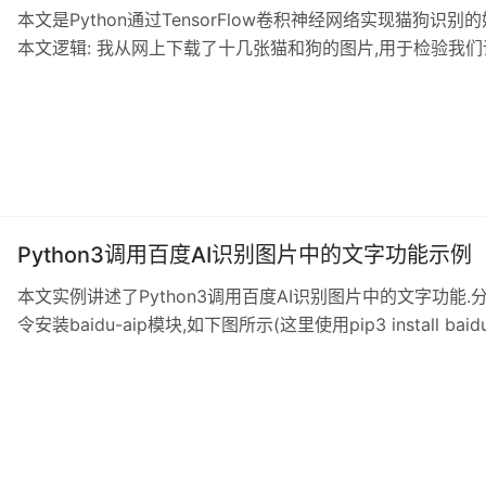
本文是Python通过TensorFlow卷积神经网络实现猫狗
本文逻辑: 我从网上下载了十几张猫和狗的图片,用于检验我们
图片输入模型进行检验 代码如下: #coding=utf-8 import tensorfl
matplotlib.pyplot as plt import input_data import numpy
Python3调用百度AI识别图片中的文字功能示
本文实例讲述了Python3调用百度AI识别图片中的文字功能.分享给
令安装baidu-aip模块,如下图所示(这里使用pip3 install b
AipOcr和re两个模块,即: from aip import AipOcr import r
re APP_ID='***' API_KEY='***