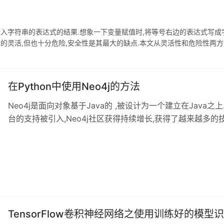
返回传入字符串的表达式的结果.想象一下变量赋值时,将等号右边的表达式写成字
十分的灵活,但也十分危险,安全性是其最大的缺点.本文从灵活性和危险性两方面
0]]&
在Python中使用Neo4j的方法
Neo4j是面向对象基于Java的 ,被设计为一个建立在Java
台的支持被引入,Neo4j社区获得持续增长,获得了越来越多的
持.NET.Ruby.Python.Node.js及PHP等.因此,不管是什么
门语言的哲学与Java大大不同,同时展示py2neo库如何被用
首先来看些基本知识.如果没有服务API,Neo4j
TensorFlow卷积神经网络之使用训练好的模型