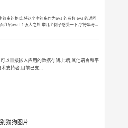
符串的格式,将这个字符串作为eval的参数,eval的返回
介绍eval. 1.强大之处 举几个例子感受一下,字符串与
之上.可以直接嵌入应用的数据存储.此后,其他语言和平
技术支持者.目前已支
项目,没有理由不引入Neo4j. 本文重点介绍Python,这
来建立一个简单的应用程序. 一个快速的REST例子
识别猫狗图片