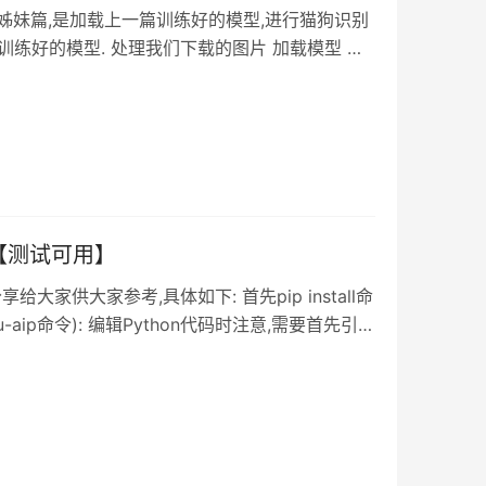
识别的姊妹篇,是加载上一篇训练好的模型,进行猫狗识别
训练好的模型. 处理我们下载的图片 加载模型 将
ow as tf from PIL import Image import
例【测试可用】
大家供大家参考,具体如下: 首先pip install命
aidu-aip命令): 编辑Python代码时注意,需要首先引入
e 示例代码如下: from aip import AipOcr import