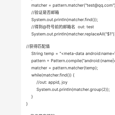
    matcher = pattern.matcher("test@qq.com")
    //验证是否邮箱 
    System.out.println(matcher.find()); 
    //得到@符号前的邮箱名  out: test 
    System.out.println(matcher.replaceAll("$1")
//获得匹配值 
    String temp = "<meta-data android:name=\
    pattern = Pattern.compile("android:(name|va
    matcher = pattern.matcher(temp); 
    while(matcher.find()) { 
        //out: appid, joy 
        System.out.println(matcher.group(2)); 
    } 
}