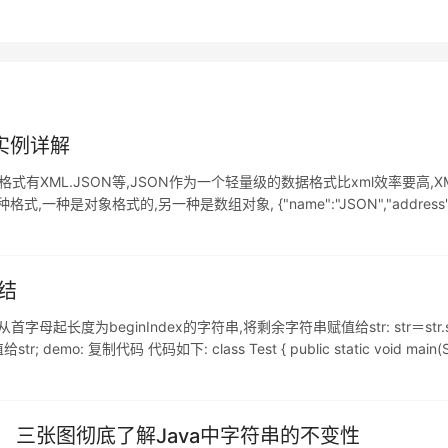
换实例详解
有XML.JSON等,JSON作为一个轻量级的数据格式比xml效率要高,X
一种是对象格式的,另一种是数组对象, {"name":"JSON","address"
小结
);截取掉str从首字母起长度为beginIndex的字符串,将剩余字符串赋值给str: str＝str.subs
mo: 复制代码 代码如下: class Test { public static void main(Stri
三张图彻底了解Java中字符串的不变性