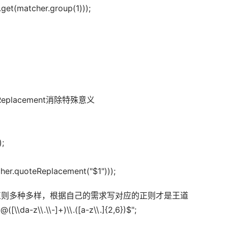
get(matcher.group(1))); 
eReplacement消除特殊意义 
; 
cher.quoteReplacement("$1")));
正则多种多样，根据自己的需求写对应的正则才是王道 
@([\\da-z\\.\\-]+)\\.([a-z\\.]{2,6})$"; 