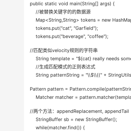
public static void main(String[] args) { 
    //被替换关键字的的数据源 
    Map<String,String> tokens = new HashMap
    tokens.put("cat", "Garfield"); 
    tokens.put("beverage", "coffee");
//匹配类似velocity规则的字符串 
    String template = "${cat} really needs som
    //生成匹配模式的正则表达式 
    String patternString = "\\$\\{(" + StringUtils
Pattern pattern = Pattern.compile(patternStrin
    Matcher matcher = pattern.matcher(templa
//两个方法：appendReplacement, appendTail 
    StringBuffer sb = new StringBuffer(); 
    while(matcher.find()) { 