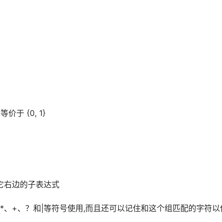
于 {0, 1}
么它右边的子表达式
元可由 *、+、？和|等符号使用,而且还可以记住和这个组匹配的字符