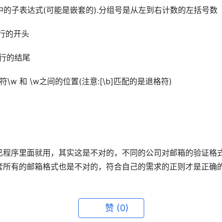
号中的子表达式(可能是嵌套的).分组号是从左到右计数的左括号数
一行的开头
一行的结尾
w 和 \w之间的位置(注意:[\b]匹配的是退格符)
程序里面就用，其实这是不对的，不同的公司对邮箱的验证格式是
套所有的邮箱格式也是不对的，符合自己的需求的正则才是正确
赞
(0)