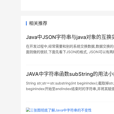
相关推荐
Java中JSON字符串与java对象的互
在开发过程中,经常需要和别的系统交换数据,数据交换的格式
面则做的很好,下面先看下JSON的格式, JSON可以有两种格式,
[
JAVA中字符串函数subString的用法
String str;str＝str.substring(int beginIndex
beginIndex开始至endIndex结束时的字符串,并将其赋值给str; de