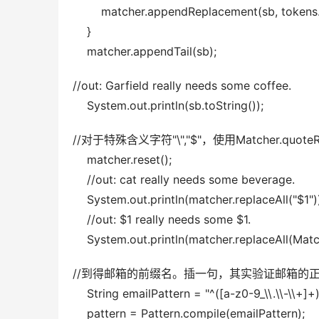
        matcher.appendReplacement(sb, tokens.
    } 
    matcher.appendTail(sb);
//out: Garfield really needs some coffee. 
    System.out.println(sb.toString());
//对于特殊含义字符"\","$"，使用Matcher.quot
    matcher.reset(); 
    //out: cat really needs some beverage. 
    System.out.println(matcher.replaceAll("$1"))
    //out: $1 really needs some $1. 
    System.out.println(matcher.replaceAll(Mat
//到得邮箱的前缀名。插一句，其实验证邮箱的
    String emailPattern = "^([a-z0-9_\\.\\-\\+]+)
    pattern = Pattern.compile(emailPattern); 