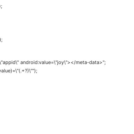
; 
);
"appid\" android:value=\"joy\"></meta-data>"; 
lue)=\"(.+?)\""); 