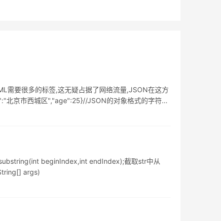
ML需要很多的标签,这无疑占据了网络流量,JSON在这方
:"北京市西城区","age":25}//JSON的对象格式的字符串
tring(int beginIndex,int endIndex);截取str中从
ng[] args)