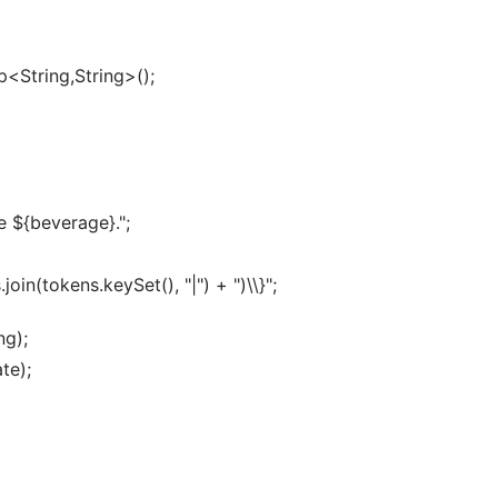
<String,String>(); 
e ${beverage}."; 
.join(tokens.keySet(), "|") + ")\\}";
g); 
te);