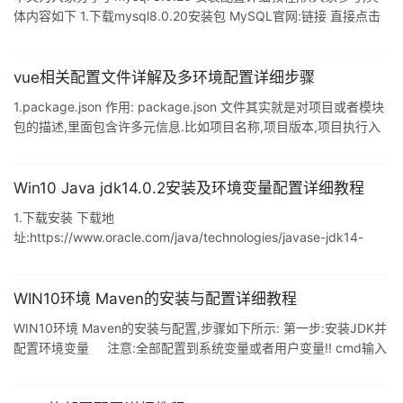
体内容如下 1.下载mysql8.0.20安装包 MySQL官网:链接 直接点击
链接也可以下载:mysql 8.0.20 找到安装包后下载.(官网为英文,如果
看不懂的小伙伴可以将网站复制到谷歌进行翻译) 点击跳过登录,直
接下载到本地. 安装mysql1.下载下来之后是一个zip的压缩包文件 将
vue相关配置文件详解及多环境配置详细步骤
其解压. 2.解压之后,接下来设置环境变量 右击我的电脑===>点击属
1.package.json 作用: package.json 文件其实就是对项目或者模块
性===>点击高级系统设置===>环境变量===>
包的描述,里面包含许多元信息.比如项目名称,项目版本,项目执行入
口文件,项目贡献者等等.npm install 命令会根据这个文件下载所有依
赖模块. 文件结构如下: { "name": "sop-vue", "version": "0.1.0",
"author": "zhangsan <zhangsa
Win10 Java jdk14.0.2安装及环境变量配置详细教程
1.下载安装 下载地
址:https://www.oracle.com/java/technologies/javase-jdk14-
downloads.html ,根据提示进行安装,记住安装路径,这里路径
为:E:\Java\jdk14.0.2 2.环境变量配置 新版的jdk中默认不含有jre目
录,通过如下方式生成:首先进入命令行,切换至安装路径,并运行以下
WIN10环境 Maven的安装与配置详细教程
命令: bin\jlink.exe --module-path jmods --add-modules
WIN10环境 Maven的安装与配置,步骤如下所示: 第一步:安装JDK并
java.desktop --out
配置环境变量 注意:全部配置到系统变量或者用户变量!! cmd输入
java -version验证是否安装: 第二步:安装Maven 下载地址:
http://maven.apache.org/download.cgi 下载好之后,解压并选择