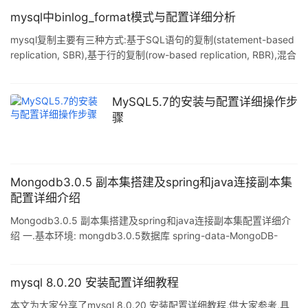
目前,spring提供了两种加载器,以供web容器的加载:一种是
ContextLoaderListener,另一种是ContextLoaderServlet.这两种在
mysql中binlog_format模式与配置详细分析
功能上完全相同,只是前一种是基于Servlet2.3版本中新引入的
mysql复制主要有三种方式:基于SQL语句的复制(statement-based
Listener接口实现,
replication, SBR),基于行的复制(row-based replication, RBR),混合
模式复制(mixed-based replication, MBR).对应的,binlog的格式也
有三种:STATEMENT,ROW,MIXED. ① STATEMENT模式(SBR) 每
一条会修改数据的sql语句会记录到binlog中.优点是并不需要记录每
MySQL5.7的安装与配置详细操作步
一条sql语句和每一行的数据变化,减少了binl
骤
Mongodb3.0.5 副本集搭建及spring和java连接副本集
配置详细介绍
Mongodb3.0.5 副本集搭建及spring和java连接副本集配置详细介
绍 一.基本环境: mongdb3.0.5数据库 spring-data-MongoDB-
1.7.2.jar mongo-Java-driver-3.0.2.jar Linux-redhat6.3 tomcat7
二.搭建mongodb副本集: 1. 分别在三台linux系统机上安装
mongodb,(为避免和机器上原有的mongodb端口冲突,这里设为
mysql 8.0.20 安装配置详细教程
57017): 192.168.0.160 192.168.0.
本文为大家分享了mysql 8.0.20 安装配置详细教程,供大家参考,具