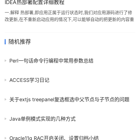
存放路径: 第三步:Maven环境变量配置 首先打开我的电脑->属性->
IDEA热部署配置详细教程
高级系统设置. 新建系统变量:MAVEN_HOME,复制Maven的路径: 在
一.解释 热部署,即应用正属于运行状态时,我们对应用源码进行了修
系统变量:Path中复制
改更新,在不重新启动应用的情况下,可以能够自动的把更新的内容重
新进行编译并部署到服务器上,使修改立即生效. 二.好处 在开发过程
中,修改代码后不需要重启项目,就能看到效果,大大提高了开发效率.
在生产环境上运行的程序,可以在不停止运行的情况下进行升级,不影
随机推荐
响用户的使用,提升了用户体验感. Tomcat运行多个项目时,不会因
Tomcat的停止,而停止了其他的项目. 三.IDEA热部署配置 当前流行
Perl一句话命令行编程中常用参数总结
的JAVA程序主要有: ①传统的Web
ACCESS学习日记
关于extjs treepanel复选框选中父节点与子节点的问题
Java单例模式实现的几种方式
Oracle11g RAC开启关闭、设置归档小结