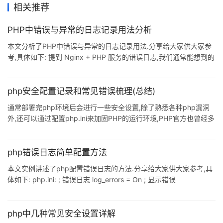
相关推荐
PHP中错误与异常的日志记录用法分析
本文分析了PHP中错误与异常的日志记录用法.分享给大家供大家参
考,具体如下: 提到 Nginx + PHP 服务的错误日志,我们通常能想到的
有 Nginx 的 access 日志.error 日志以及 PHP 的 error 日志.虽然看
起来是个很简单的问题,但里面其实又牵扯到应用配置以及日志记录
位置的问题,如果是在 ubuntu 等系统下使用 apt-get 的方式来安装,
php安全配置记录和常见错误梳理(总结)
其自有一套较为合理的的配置文件可用.再者运行的应用程序中的配
通常部署完php环境后会进行一些安全设置,除了熟悉各种php漏洞
置也会影响到日志记录的方式及内容. 错误与异常的区别 关于错误
外,还可以通过配置php.ini来加固PHP的运行环境,PHP官方也曾经多
次修改php.ini的默认设置. 下面对php.ini中一些安全相关参数的配置
进行说明 register_globals 当register_globals = ON时,PHP不知道
变量从何而来,也容易出现一些变量覆盖的问题.因此从最佳实践的角
php错误日志简单配置方法
度,强烈建议设置 register_globals = OFF,这也是PHP新版本中的默
本文实例讲述了php配置错误日志的方法.分享给大家供大家参考,具
认设置. open_based
体如下: php.ini: ; 错误日志 log_errors = On ; 显示错误
display_errors = Off ; 日志路径 error_log =
"/usr/local/lnmp/php/var/log/error_log" ; 错误等级
error_reporting = E_ALL&~E_NOTICE php-fpm.conf: [global] ;
php中几种常见安全设置详解