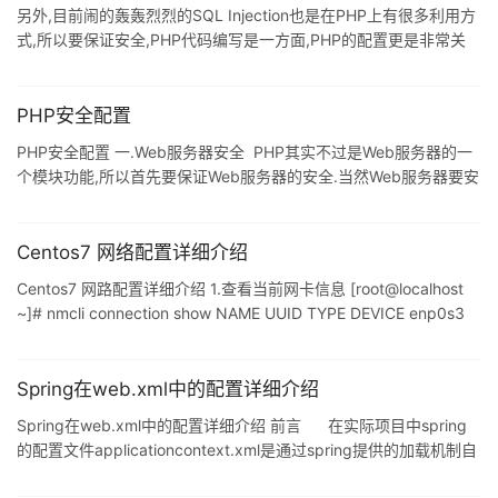
php-fpm pid文件 pid =
另外,目前闹的轰轰烈烈的SQL Injection也是在PHP上有很多利用方
式,所以要保证安全,PHP代码编写是一方面,PHP的配置更是非常关
键. 我们php手手工安装的,php的默认配置文件在
/usr/local/apache2/conf/php.ini,我们最主要就是要配置php.ini中
的内容,让我们执行php能够更安全.整个PHP中的安全设置主要是为
PHP安全配置
了防止phpshell和SQL Injection的攻击,一下我们慢慢探讨.我们先使
PHP安全配置 一.Web服务器安全 PHP其实不过是Web服务器的一
用任何编辑工具打开/etc/local/apache2
个模块功能,所以首先要保证Web服务器的安全.当然Web服务器要安
全又必须是先保证系统安全,这样就扯远了,无穷无尽.PHP可以和各种
Web服务器结合,这里也只讨论Apache.非常建议以chroot方式安装
启动Apache,这样即使Apache和PHP及其脚本出现漏洞,受影响的也
Centos7 网络配置详细介绍
只有这个禁锢的系统,不会危害实际系统.但是使用chroot的Apache
Centos7 网路配置详细介绍 1.查看当前网卡信息 [root@localhost
后,给应用也会带来一定的麻烦,比如连接mysql时必须用127.0.0.1地
~]# nmcli connection show NAME UUID TYPE DEVICE enp0s3
5d58d8cc-8caf-458b-a672-ed0cdf58292e 802-3-ethernet --
- CentOS7中对网上的命名规则有所变更,具体规则如下: eno1 :代表
由主板 BIOS 內建的网卡 ens1 :代表由主板 BIOS 內建的 PCI-E 界
Spring在web.xml中的配置详细介绍
面的网卡 enp2s0 :代表
Spring在web.xml中的配置详细介绍 前言 在实际项目中spring
的配置文件applicationcontext.xml是通过spring提供的加载机制自
动加载到容器中.在web项目中,配置文件加载到web容器中进行解析.