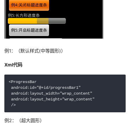
例1：（默认样式(中等圆形)）
Xml代码 
<ProgressBar

 android:id="@+id/progressBar1"

 android:layout_width="wrap_content"

 android:layout_height="wrap_content"

 /> 
例2：（超大圆形）