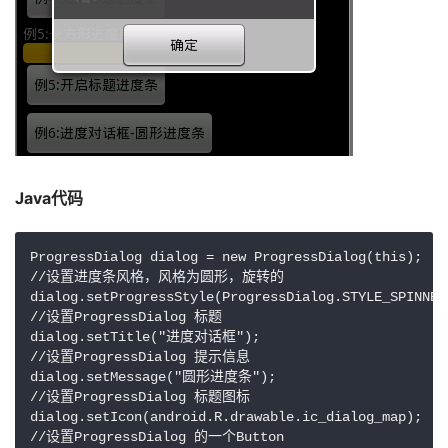
Java代码 
ProgressDialog dialog = new ProgressDialog(this);

//设置进度条风格，风格为圆形，旋转的

dialog.setProgressStyle(ProgressDialog.STYLE_SPINNER)
//设置ProgressDialog 标题

dialog.setTitle("进度对话框");

//设置ProgressDialog 提示信息

dialog.setMessage("圆形进度条");

//设置ProgressDialog 标题图标

dialog.setIcon(android.R.drawable.ic_dialog_map);

//设置ProgressDialog 的一个Button
