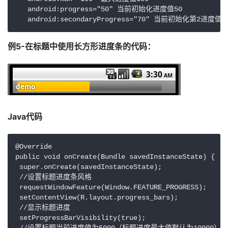
   android:progress="50" 当前初始化进度值50

   android:secondaryProgress="70" 当前初始化第2进度值7
例5-在标题中使用长方形进度条的代码：
Java代码 
@Override

public void onCreate(Bundle savedInstanceState) {

 super.onCreate(savedInstanceState);

 //设置标题进度条风格

 requestWindowFeature(Window.FEATURE_PROGRESS);

 setContentView(R.layout.progress_bars);

 //显示标题进度

 setProgressBarVisibility(true);
