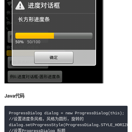
Java代码 
ProgressDialog dialog = new ProgressDialog(this);

//设置进度条风格，风格为圆形，旋转的

dialog.setProgressStyle(ProgressDialog.STYLE_HORIZONT
//设置ProgressDialog 标题
