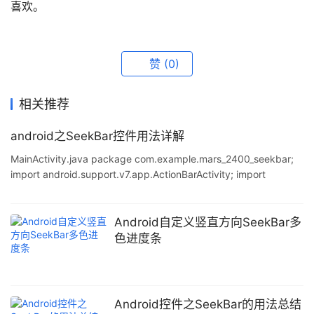
喜欢。
赞
(0)
相关推荐
android之SeekBar控件用法详解
MainActivity.java package com.example.mars_2400_seekbar;
import android.support.v7.app.ActionBarActivity; import
android.support.v7.app.ActionBar; import
android.support.v4.app.Fragment; import android.app.Activity;
import android.os.Bundle; import a
Android自定义竖直方向SeekBar多
色进度条
Android控件之SeekBar的用法总结