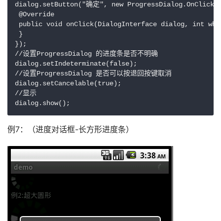
dialog.setButton("确定", new ProgressDialog.OnClickLi
 @Override

 public void onClick(DialogInterface dialog, int whic
 }

});

//设置ProgressDialog 的进度条是否不明确

dialog.setIndeterminate(false);

//设置ProgressDialog 是否可以按退回按键取消

dialog.setCancelable(true);

//显示

dialog.show(); 
例7：（进度对话框-长方形进度条）