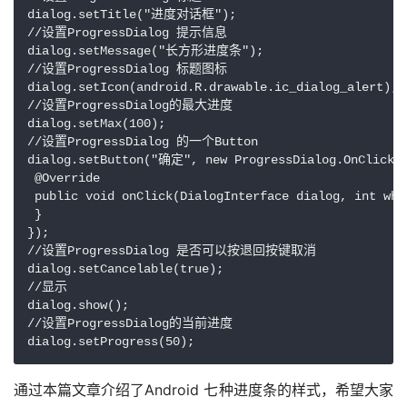
dialog.setTitle("进度对话框");

//设置ProgressDialog 提示信息

dialog.setMessage("长方形进度条");

//设置ProgressDialog 标题图标

dialog.setIcon(android.R.drawable.ic_dialog_alert);

//设置ProgressDialog的最大进度

dialog.setMax(100);

//设置ProgressDialog 的一个Button

dialog.setButton("确定", new ProgressDialog.OnClickLi
 @Override

 public void onClick(DialogInterface dialog, int whic
 }

});

//设置ProgressDialog 是否可以按退回按键取消

dialog.setCancelable(true);

//显示

dialog.show();

//设置ProgressDialog的当前进度

dialog.setProgress(50); 
通过本篇文章介绍了Android 七种进度条的样式，希望大家