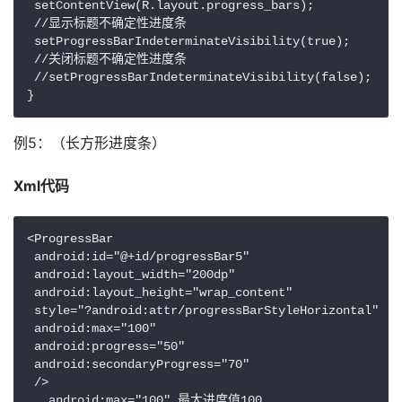
 setContentView(R.layout.progress_bars);

 //显示标题不确定性进度条

 setProgressBarIndeterminateVisibility(true);

 //关闭标题不确定性进度条

 //setProgressBarIndeterminateVisibility(false);

} 
例5：（长方形进度条）
Xml代码 
<ProgressBar

 android:id="@+id/progressBar5"

 android:layout_width="200dp"

 android:layout_height="wrap_content"

 style="?android:attr/progressBarStyleHorizontal"

 android:max="100"

 android:progress="50"

 android:secondaryProgress="70"

 />

   android:max="100" 最大进度值100
