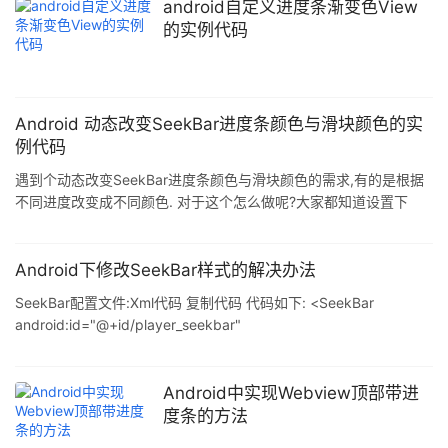
android自定义进度条渐变色View
的实例代码
Android 动态改变SeekBar进度条颜色与滑块颜色的实
例代码
遇到个动态改变SeekBar进度条颜色与滑块颜色的需求,有的是根据
不同进度改变成不同颜色. 对于这个怎么做呢?大家都知道设置下
progressDrawable与thumb即可,但是这样设置好就是确定的了,要
动态更改需要在代码里实现. 用shape进度条与滑块 SeekBar设置
代码里动态设置setProgressDrawable与setThumb 画图形,大家都
Android下修改SeekBar样式的解决办法
比较熟悉,background是背景图,secondaryProgress第二进度
SeekBar配置文件:Xml代码 复制代码 代码如下: <SeekBar
条,progress进度条: <layer-list
android:id="@+id/player_seekbar"
android:layout_width="245px"
android:layout_height="25px"
android:progressDrawable="@drawable/see
Android中实现Webview顶部带进
度条的方法