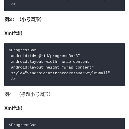
 /> 
例3：（小号圆形）
Xml代码
<ProgressBar

 android:id="@+id/progressBar3"

 android:layout_width="wrap_content"

 android:layout_height="wrap_content"

 style="?android:attr/progressBarStyleSmall"

 /> 
例4：（标题小号圆形）
Xml代码 
<ProgressBar
