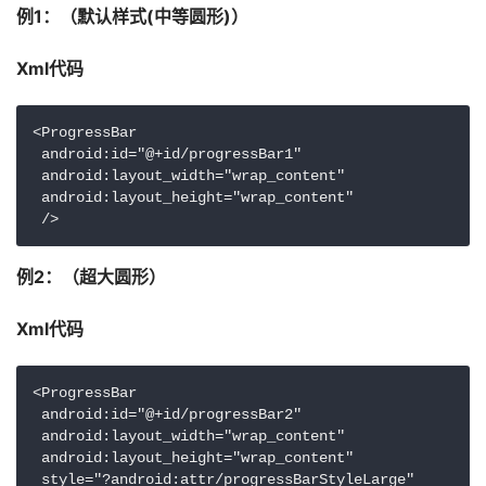
例1：（默认样式(中等圆形)）
Xml代码 
<ProgressBar

 android:id="@+id/progressBar1"

 android:layout_width="wrap_content"

 android:layout_height="wrap_content"

 /> 
例2：（超大圆形）
Xml代码 
<ProgressBar

 android:id="@+id/progressBar2"

 android:layout_width="wrap_content"

 android:layout_height="wrap_content"

 style="?android:attr/progressBarStyleLarge"
