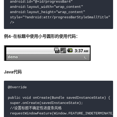
 android:id="@+id/progressBar4"

 android:layout_width="wrap_content"

 android:layout_height="wrap_content"

 style="?android:attr/progressBarStyleSmallTitle"

 /> 
例4-在标题中使用小号圆形的使用代码：
Java代码 
@Override 

public void onCreate(Bundle savedInstanceState) {

 super.onCreate(savedInstanceState);

 //设置标题不确定性进度条风格

 requestWindowFeature(Window.FEATURE_INDETERMINATE_PR