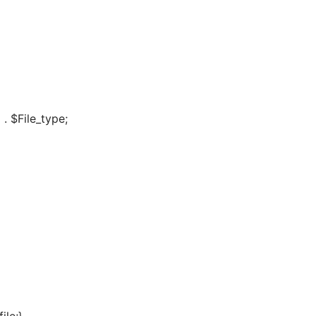
)' . $File_type;  