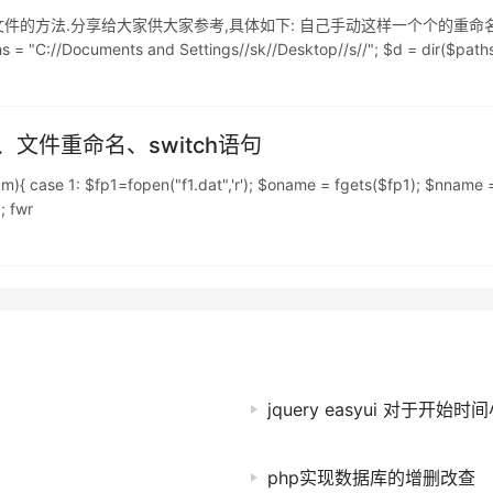
件的方法.分享给大家供大家参考,具体如下: 自己手动这样一个个的重命名
ocuments and Settings//sk//Desktop//s//"; $d = dir($paths); w
文件重命名、switch语句
case 1: $fp1=fopen("f1.dat",'r'); $oname = fgets($fp1); $nname
; fwr
jquery easyui 对于
php实现数据库的增删改查