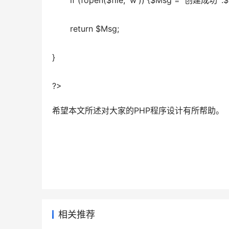
       if (fopen($file, 'w')) {$Msg = '创建成功 '.$fi
       return $Msg;  
}  
?>
希望本文所述对大家的PHP程序设计有所帮助。
相关推荐