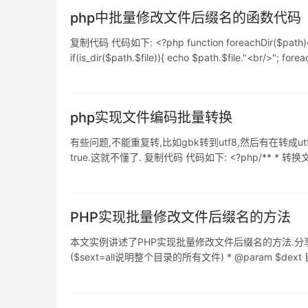
php中批量修改文件后缀名的函数代码
复制代码 代码如下: <?php function foreachDir($path){ $handle
if(is_dir($path.$file)){ echo $path.$file."<br/>"; forea
php实现文件编码批量转换
有些问题,不能重复转,比如gbk转到utf8,然后有在转成
true.这就不懂了. 复制代码 代码如下: <?php/** * 转换文件编码 * 
ConvertE
PHP实现批量修改文件后缀名的方法
本文实例讲述了PHP实现批量修改文件后缀名的方法.分享给大家供大
($sext=all说明整个目录的所有文件) * @param $dext 目的文件后缀名