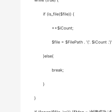
       while (true) {  
              if (is_file($file)) {  
                     ++$iCount;  
                     $file = $FilePath . '('. $iCount .'
              }else{  
                     break;  
              }  
       }  