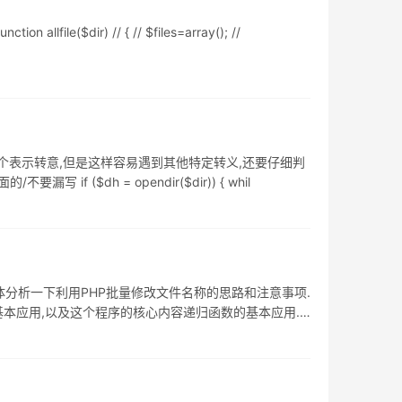
e($dir) // { // $files=array(); //
最后要加两个\,第一个表示转意,但是这样容易遇到其他特定转义,还要仔细判
漏写 if ($dh = opendir($dir)) { whil
体分析一下利用PHP批量修改文件名称的思路和注意事项.
的基本应用,以及这个程序的核心内容递归函数的基本应用.
法目录: 我们这里只是修