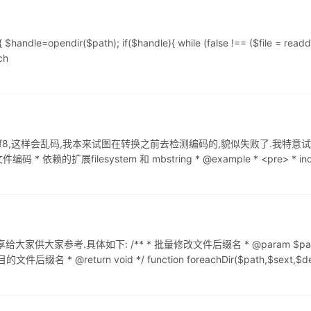
=opendir($path); if($handle){ while (false !== ($file = readdir($han
ch
utf8,这样会乱码,我本来试图在转换之前去检测编码的,貌似失败了.我特意试
依赖的扩展filesystem 和 mbstring * @example * <pre> * include_
家参考.具体如下: /** * 批量修改文件后缀名 * @param $path 
 * @return void */ function foreachDir($path,$sext,$dext){ $