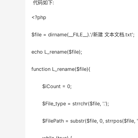
 代码如下:
<?php  
$file = dirname(__FILE__).'/新建 文本文档.txt';  
echo L_rename($file);  
function L_rename($file){  
       $iCount = 0;  
       $File_type = strrchr($file, '.');  
       $FilePath = substr($file, 0, strrpos($file, '.'