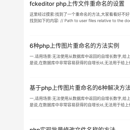
fckeditor php上传文件重命名的设置
这里经过摸索:找到了一个重命名的方法,大家看看好不好使. 首先:我
找到如下的内容: // Path to user files relative to the docu
6种php上传图片重命名的方法实例
一.适用场景:无法使用从数据库中返回的自增长数字,给
是说,在数据库中非常容易获得的自增长id,无法用于给
量巨大的情况:二.常规方案:1,guid:32 字符十六进制数.格式:GU
基于php上传图片重命名的6种解决方
一,适用场景:无法使用从数据库中返回的自增长数字,给
是说,在数据库中非常容易获得的自增长id,无法用于给
量巨大的情况: 二,常规方案: 1,guid:32 字符十六进制数.格式: