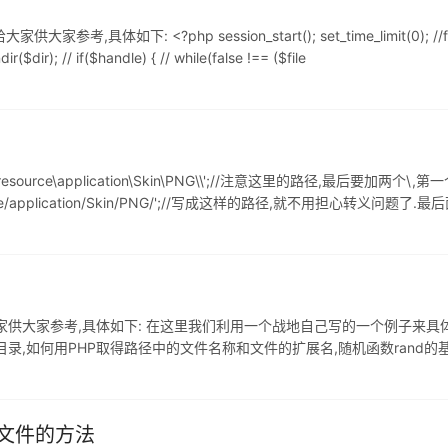
php session_start(); set_time_limit(0); //function allfil
ndir($dir); // if($handle) { // while(false !== ($file
iles\resource\application\Skin\PNG\\';//注意这里的路径,
rce/application/Skin/PNG/';//写成这样的路径,就不用担心转义问题了.最后面的/不要
家供大家参考,具体如下: 在这里我们利用一个战地自己写的一个例子来具
目录,如何用PHP取得路径中的文件名称和文件的扩展名,随机函数rand
所有的文件和文件夹,修改文件名称: 首先判断用户给出的目录是不是一个合
文件的方法