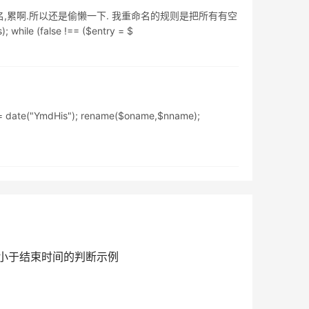
,累啊.所以还是偷懒一下. 我重命名的规则是把所有有空
hile (false !== ($entry = $
 = date("YmdHis"); rename($oname,$nname);
开始时间小于结束时间的判断示例