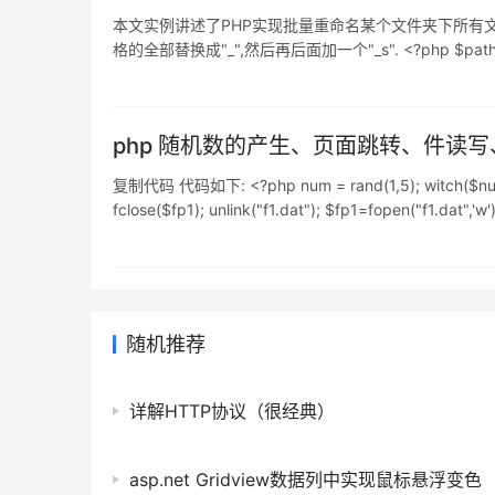
本文实例讲述了PHP实现批量重命名某个文件夹下所有文
格的全部替换成"_",然后再后面加一个"_s". <?php $paths = "C://D
php 随机数的产生、页面跳转、件读写、
复制代码 代码如下: <?php num = rand(1,5); witch($num){ 
fclose($fp1); unlink("f1.dat"); $fp1=fopen("f1.dat",'w')
随机推荐
详解HTTP协议（很经典）
asp.net Gridview数据列中实现鼠标悬浮变色