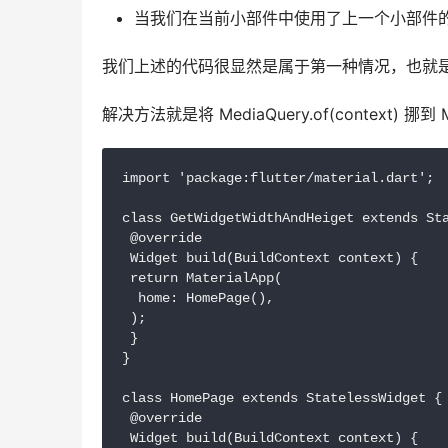
当我们在当前小部件中使用了上一个小部件的 conte
我们上述的代码很显然是属于第一种情况，也就是说我们在使用 
解决方法就是将 MediaQuery.of(context) 挪到 
import 'package:flutter/material.dart';

class GetWidgetWidthAndHeiget extends Sta
 @override

 Widget build(BuildContext context) {

 return MaterialApp(

  home: HomePage(),

 );

 }

}

class HomePage extends StatelessWidget {

 @override

 Widget build(BuildContext context) {
