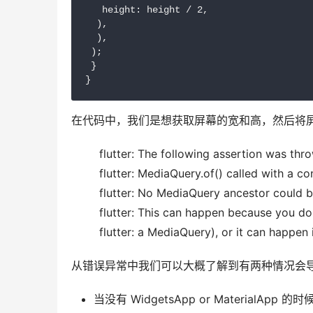
   height: height / 2,

  ),

  ),

 );

 }

}
在代码中，我们是想获取屏幕的宽和高，然后将屏幕
flutter: The following assertion was th
flutter: MediaQuery.of() called with a c
flutter: No MediaQuery ancestor could b
flutter: This can happen because you d
flutter: a MediaQuery), or it can happe
从错误异常中我们可以大概了解到有两种情况会
当没有 WidgetsApp or MaterialApp 的