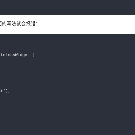
面的写法就会报错：
telessWidget {



t');
