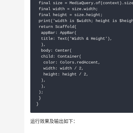
 final size = MediaQuery.of(context).size
 final width = size.width;

 final height = size.height;

 print('width is $width; height is $heigh
 return Scaffold(

  appBar: AppBar(

  title: Text('Width & Height'),

  ),

  body: Center(

  child: Container(

   color: Colors.redAccent,

   width: width / 2,

   height: height / 2,

  ),

  ),

 );

 }

}
运行效果及输出如下：