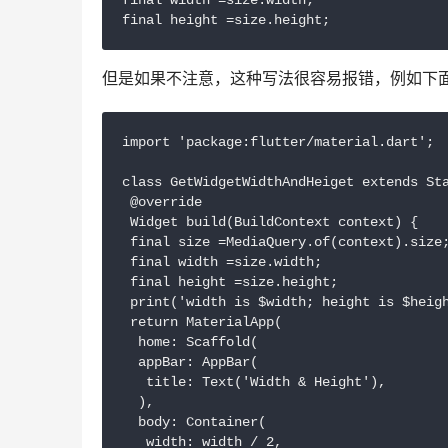
final width =size.width;

final height =size.height; 
但是如果不注意，这种写法很容易报错，例如下
import 'package:flutter/material.dart';

class GetWidgetWidthAndHeiget extends Sta
 @override

 Widget build(BuildContext context) {

 final size =MediaQuery.of(context).size;
 final width =size.width;

 final height =size.height;

 print('width is $width; height is $heigh
 return MaterialApp(

  home: Scaffold(

  appBar: AppBar(

   title: Text('Width & Height'),

  ),

  body: Container(

   width: width / 2,
