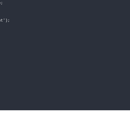
;

t');
