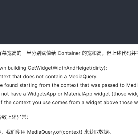
宽高的一半分别赋值给 Container 的宽和高，但上述代码
rown building GetWidgetWidthAndHeiget(dirty):
ontext that does not contain a MediaQuery.
e found starting from the context that was passed to Medi
o not have a WidgetsApp or MaterialApp widget (those wid
n if the context you use comes from a widget above those w
导致上述异常：
时候，我们使用 MediaQuery.of(context) 来获取数据。