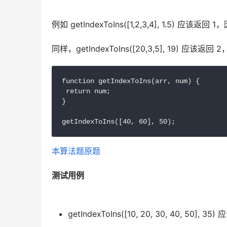
例如 getIndexToIns([1,2,3,4], 1.5) 应
同样，getIndexToIns([20,3,5], 19) 应
function getIndexToIns(arr, num) {

 return num;

}

getIndexToIns([40, 60], 50);
本算法题原题
测试用例
getIndexToIns([10, 20, 30, 40, 50],