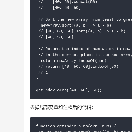
 //    [40, 60].concat(50)

 //    [40, 60, 50]

 // Sort the new array from least to grea
  newArray.sort((a, b) => a - b)

 // [40, 60, 50].sort((a, b) => a - b)

 // [40, 50, 60]

 // Return the index of num which is now

 // in the correct place in the new array
  return newArray.indexOf(num);

 // return [40, 50, 60].indexOf(50)

 // 1

}

getIndexToIns([40, 60], 50);
去掉局部变量和注释后的代码：
function getIndexToIns(arr, num) {
