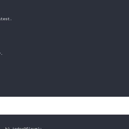
test.

.
