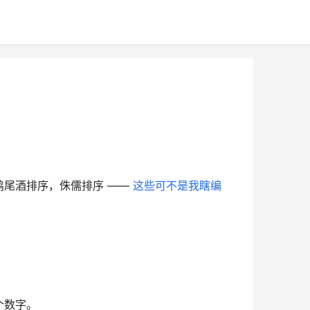
尾酒排序，侏儒排序 —— 
这些可不是我瞎编
。
个数字。