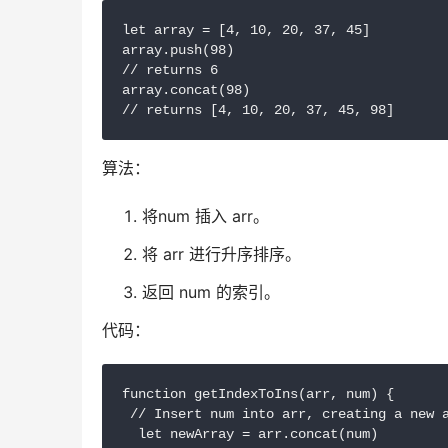
let array = [4, 10, 20, 37, 45]

array.push(98)

// returns 6

array.concat(98)

// returns [4, 10, 20, 37, 45, 98]
算法：
将num 插入 arr。
将 arr 进行升序排序。
返回 num 的索引。
代码：
function getIndexToIns(arr, num) {

 // Insert num into arr, creating a new a
  let newArray = arr.concat(num)
