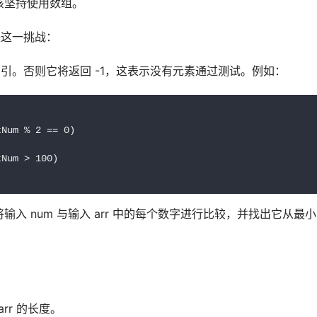
该坚持使用数组。
解决这一挑战：
的元素索引。否则它将返回 -1，这表示没有元素通过测试。例如：
Num % 2 == 0)

Num > 100)

() 将输入 num 与输入 arr 中的每个数字进行比较，并找出它从
rr 的长度。