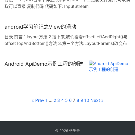
取可以直接 复制代码 代码如下: InputStream
is=context.getResources().openRa ...
android学习笔记之View的滑动
目录 前言 1.layout方法 2.接下来,我们看看offsetLeftAndRight()与
offsetTopAndBottom()方法 3.第三个方法:LayoutParams(改变布
局参数) ...
Android ApiDemo示例工程的创建
« Prev
1
...
2
3
4
5
6
7
8
9
10
Next »
©
2026
张生荣