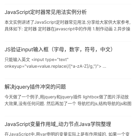
JavaScript定时器常见用法实例分析
本文实例讲述了JavaScript定时器常见用法.分享给大家供大家参考,
具体如下: 定时器 定时器在javascript中的作用 1.制作动画 2.异步操
作 3.函数缓冲与节流 定时器类型及语法 /* ...
JS验证input输入框（字母，数字，符号，中文）
只能输入英文 <input type="text"
onkeyup="value=value.replace(/[^a-zA-Z]/g,'')"> ...
解决jquery插件冲突的问题
今天做了一个例子,用jquery和jquery插件 lightbox做了图片浮动放
大效果,没有任何问题. 然后再加了一个 导航栏的js,结构导航的js和图
片浮动放大的js发生了冲突, 要么就只有导航栏 ...
JavaScript变量作用域_动力节点Java学院整理
在JavaScript中,用var申明的变量实际上是有作用域的. 如果一个变