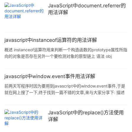
print(nameList, nameList1) 此时打印出nameList和nameList1时,两
JavaScript中document.referrer的
个列表的元素是下面这样 [1, 55, 3,
用法详解
javascript中instanceof运算符的用法详解
概述 instanceof运算符用来判断一个构造函数的prototype属性所指
向的对象是否存在另外一个要检测对象的原型链上 语法 obj
instanceof Object;//true 实例obj在不在Object构造函数中 描述
instanceof 运算符用来检测 constructor.prototype 是否存在于参
数 object 的原型链上. 实例 1.instanceof的普通的用法,obj
javascript中window.event事件用法详解
instanceof Object 检测Object.prototype是否存在于参数
前两天写程序时因为要用到javascript中的window.event事件,于是
就在网上搜了一下,终于找到一篇不错的文章,来与大家分享下: 描述
event代表事件的状态,例如触发event对象的元素.鼠标的位置及状
态.按下的键等等. event对象只在事件发生的过程中才有效. event的
某些属性只对特定的事件有意义.比如,fromElement 和 toElement
JavaScript中的replace()方法使用
属性只对 onmouseover 和 onmouseout 事件有意义. 例子下面的例
详解
子检查鼠标是否在链接上单击,并且,如