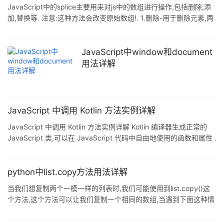
Array(1,2,3,4,5,6); a
JavaScript中的splice主要用来对js中的数组进行操作,包括删除,添
加,替换等. 注意:这种方法会改变原始数组!. 1.删除-用于删除元素,两
个参数,第一个参数(要删除第一项的位置),第二个参数(要删除的项
数) 2.插入-向数组指定位置插入任意项元素.三个参数,第一个参数(插
入位置),第二个参数(0),第三个参数(插入的项) 3.替换-向数组指定位
JavaScript中window和document
置插入任意项元素,同时删除任意数量的项,三个参数.第一个参数(起
用法详解
始位置),第二个参数(删除的项数),第三个参数(插入任意数量的项) 示
例:
JavaScript 中调用 Kotlin 方法实例详解
JavaScript 中调用 Kotlin 方法实例详解 Kotlin 编译器生成正常的
JavaScript 类,可以在 JavaScript 代码中自由地使用的函数和属性 .
不过,你应该记住一些微妙的事情. 用独立的 JavaScript 隔离声明 为
了防止损坏全局对象,Kotlin 创建一个包含当前模块中所有 Kotlin 声
明的对象 .所以如果你把模块命名为 myModule,那么所有的声明都
python中list.copy方法用法详解
可以通过 myModule 对象在 JavaScript 中可用.例如: fun foo() =
当我们想复制两个一模一样的列表时,我们可能使用到list.copy()这
个方法,这个方法可以让我们复制一个相同的数组,当遇到下面这种情
况时,可能会遇到一些问题 # _*_coding='utf8'_*_ nameList = [1, 2,
3, 4, 5] nameList1 = nameList.copy() nameList[1] = 55