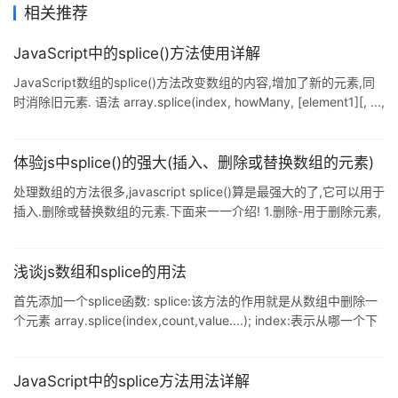
相关推荐
JavaScript中的splice()方法使用详解
JavaScript数组的splice()方法改变数组的内容,增加了新的元素,同
时消除旧元素. 语法 array.splice(index, howMany, [element1][, ...,
elementN]); 下面是参数的详细信息: index : 在该索引开始改变的数
组. howMany : 整数,表示旧数组元素数去除.如果的howmany为0,
没有元素被删除. element1, ..., elementN : 元素添加到数组.如果不
体验js中splice()的强大(插入、删除或替换数组的元素)
指定任何元素,拼接只需删除该数组中的元素. 返回
处理数组的方法很多,javascript splice()算是最强大的了,它可以用于
插入.删除或替换数组的元素.下面来一一介绍! 1.删除-用于删除元素,
两个参数,第一个参数(要删除第一项的位置),第二个参数(要删除的项
数) 2.插入-向数组指定位置插入任意项元素.三个参数,第一个参数(其
实位置),第二个参数(0),第三个参数(插入的项) 3.替换-向数组指定位
浅谈js数组和splice的用法
置插入任意项元素,同时删除任意数量的项,三个参数.第一个参数(起
首先添加一个splice函数: splice:该方法的作用就是从数组中删除一
始位置),第二个参数(删除的项数),第三个参数(插入任意数量的项) 看
个元素 array.splice(index,count,value....); index:表示从哪一个下
下
标开始, count:表示删除元素的个数 value:代表增加的元素
example: 1.var array = new Array(1,2,3,4,5,6);
array.splice(0,1,2) result:2,2,3,4,5 2.var array = new
JavaScript中的splice方法用法详解