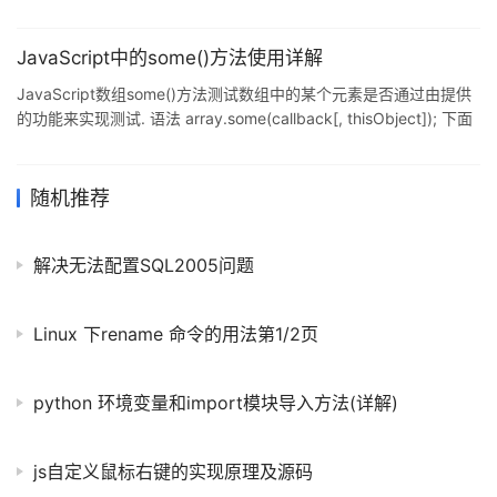
JavaScript中的some()方法使用详解
JavaScript数组some()方法测试数组中的某个元素是否通过由提供
的功能来实现测试. 语法 array.some(callback[, thisObject]); 下面
是参数的详细信息: callback : 函数用来测试每个元素. thisObject :
对象作为该执行回调时使用. 返回值: 如果某些元素通过测试则返回
true,否则为false. 兼容性: 这个方法是一个JavaScript扩展到ECMA-
随机推荐
262标准; 因此它可能不存在在标准的其他实现.为了使它工作,你需
要添加下面的
解决无法配置SQL2005问题
Linux 下rename 命令的用法第1/2页
python 环境变量和import模块导入方法(详解)
js自定义鼠标右键的实现原理及源码