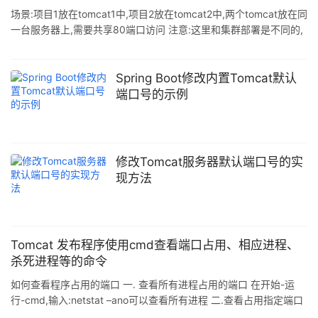
到"8080"(如下红字标识处),然后替换成想设置的端口号(如9090),
场景:项目1放在tomcat1中,项目2放在tomcat2中,两个tomcat放在同
并保存即可. &
一台服务器上,需要共享80端口访问 注意:这里和集群部署是不同的,
集群部署是一个项目放在多个tomcat中. 这里通过nginx做反向代
理,nginx请到http://nginx.org/en/download.html自行下载, 修改
conf/nginx.conf中的server如下: server { listen 80; server_name
Spring Boot修改内置Tomcat默认
192.168.1.197; #charset koi8-r;
端口号的示例
修改Tomcat服务器默认端口号的实
现方法
Tomcat 发布程序使用cmd查看端口占用、相应进程、
杀死进程等的命令
如何查看程序占用的端口 一. 查看所有进程占用的端口 在开始-运
行-cmd,输入:netstat –ano可以查看所有进程 二.查看占用指定端口
的程序 当你在用tomcat发布程序时,经常会遇到端口被占用的情况,