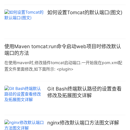
我们想知道是哪个程序或进程占用了端口,可以用该命令 netstat –
ano|findstr "指定端口号" 二.查看占用指定端口的程序 当你在用
如何设置Tomcat的默认端口(图文)
tomcat发布程序时,经常会遇到端口被占用的情况,我们想知道是哪个
程序或进程占用了端口,可以用该命令 netstat –ano|f
使用Maven tomcat:run命令启动web项目时修改默认
端口的方法
在使用maven时,修改插件tomcat启动端口.一开始我在pom.xml配
置文件里面修改,如下面所示: <plugin>
<groupId>org.apache.tomcat.maven</groupId>
<artifactId>tomcat7-maven-plugin</artifactId>
<version>2.2</version> <configuration> <port>9999&
Git Bash终端默认路径的设置查看
修改及拓展图文详解
nginx修改默认端口方法图文详解