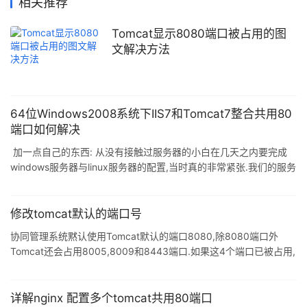
相关推荐
Tomcat显示8080端口被占用的图
文解决方法
64位Windows2008系统下IIS7和Tomcat7整合共用80
端口如何解决
加一点自己的东西: 从没有接触过服务器的小白在几天之内要完成
windows服务器与linux服务器的配置,当时真的非常紧张.我们的服务
器上面有其他的项目占用了80端口,如果需要绑定域名能够让在微信
中访问不提示危险网站必须使用80端口(访问80端口是不需要输入
端口号的 比如一般测试是使用的8080端口访问时需要输入 http://
修改tomcat默认的端口号
域名:8080/项目名 使用80端口则为http://域名/项目名 具体的项目
协同管理系统黙认使用Tomcat默认的端口8080,除8080端口外
和写法看自己的设定 此处只说明端口的问题).更让人无语的是服务
Tomcat还会占用8005,8009和8443端口.如果这4个端口已被占用,
器上另一个项目不是java
可以将协同管理系统修改为使用其它端口. 修改方法如下: 1. 如果机
器上装有IIS或Apache Server等并仅占用了8080端口: 编辑文件"安
装目录\tomcat\conf\server.xml"(可以用记事本打开) 查找
详解nginx 配置多个tomcat共用80端口