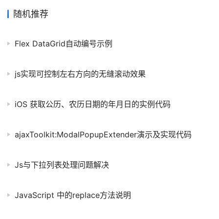
保证create web.xml已经被勾选) 2.在创建好的web项目的
web/WEB-INF目录下创建两个文件夹:classes和lib.classes用来存
随机推荐
放编译后输出的class文件,lib用来存放第三方jar包(下图显示的是创
建
Flex DataGrid自动编号示例
js实现可控制左右方向的无缝滚动效果
iOS 获取公历、农历日期的年月日的实例代码
ajaxToolkit:ModalPopupExtender演示及实现代码
Js与下拉列表处理问题解决
JavaScript 中的replace方法说明