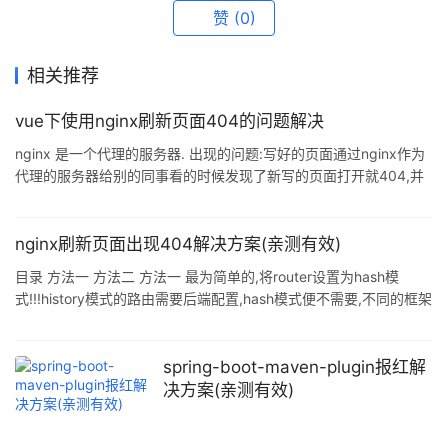
赞
(0)
相关推荐
vue下使用nginx刷新页面404的问题解决
nginx 是一个代理的服务器. 出现的问题:写好的页面通过nginx作为
代理的服务器给别的同事看的时候发现了新写的页面打开就404,并
且从其他页面跳转可以看到但是刷新页面就404. 解决方法: 在文件
中的nginx.conf文件中修改,代码如下 server { listen YYYY; //自己设
置的端口号 server_name 192.168.XXX.XXX; //在黑窗口下ipconifg
nginx刷新页面出现404解决方案(亲测有效)
后出现的IPv4地址复制 location /{ root E:/website_wap/dist
目录 方法一 方法二 方法一 最为简单的,将router设置为hash模
式!!!history模式的路由需要后端配置,hash模式便不需要,不同的框架
所需不一样,看对应的文档. 方法二 找到nginx配置代码,进行修改,网
上很多都是如下类型的代码 location ^~ /api {
proxy_connect_timeout 600; proxy_read_timeout 600;
spring-boot-maven-plugin报红解
proxy_set_header x-real-ip $remote_addr; proxy_set_heade
决方案(亲测有效)