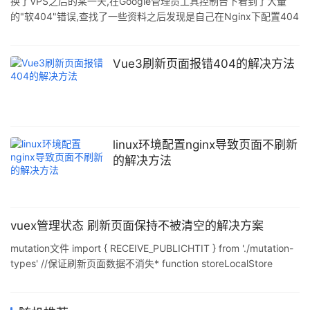
换了VPS之后的某一天,在Google管理员工具控制台下看到了大量
的"软404"错误,查找了一些资料之后发现是自己在Nginx下配置404
页面的方法不对才导致了错误的产生,在此记录一下Nginx下正确的
404页面配置方法. 404是一个相应代码,表示"页面无法找到"(Page
Not Found),Google关于"软404"给出的说法是: 复制代码 代码如下:
Vue3刷新页面报错404的解决方法
Instead of returning a 404 response code f
linux环境配置nginx导致页面不刷新
的解决方法
vuex管理状态 刷新页面保持不被清空的解决方案
mutation文件 import { RECEIVE_PUBLICHTIT } from './mutation-
types' //保证刷新页面数据不消失* function storeLocalStore
(state) {
window.localStorage.setItem("publicTit",JSON.stringify(state));
} export default { [RECEIVE_PUBLICHTIT] (state,{title}){