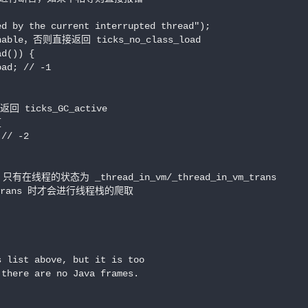


d by the current interrupted thread");

enable，否则直接返回 ticks_no_class_load

d()) {

ad; // -1

 ticks_GC_active



// -2

程的状态为 _thread_in_vm/_thread_in_vm_trans

ava_trans 时才会进行线程栈的爬取

 list above, but it is too

there are no Java frames.
