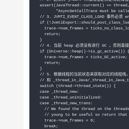
  assert(JavaThread::current() == thread,
         "AsyncGetCallTrace must be calle
  // 3. JVMTI_EVENT_CLASS_LOAD 事件必须 
  if (!JvmtiExport::should_post_class_loa
    trace->num_frames = ticks_no_class_lo
    return;

  }

  // 4. 当前 heap 必须没有进行 GC ，否则直接返回
  if (Universe::heap()->is_gc_active()) {
    trace->num_frames = ticks_GC_active; 
    return;

  }

  // 5. 根据线程的当前状态来获取对应的线程栈，只有在线
  // 和 _thread_in_Java/_thread_in_J
  switch (thread->thread_state()) {

  case _thread_new:

  case _thread_uninitialized:

  case _thread_new_trans:

    // We found the thread on the threads
    // young to be useful so return that 
    trace->num_frames = 0;

    break;
