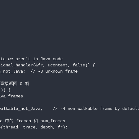
te we aren't in Java code

ignal_handler(&fr, ucontext, false)) {

_not_Java;  // -3 unknown frame

直接返回 0 帧

)) {

va frames

alkable_not_Java;    // -4 non walkable frame by default
的 frames 和 num_frames

(thread, trace, depth, fr);
