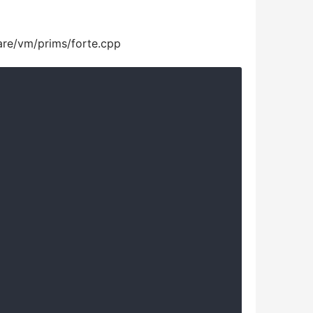
prims/forte.cpp