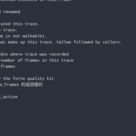
 renamed

uted this trace.

 trace.

e is not walkable).

at make up this trace. Callee followed by callers.

Env where trace was recorded

number of frames in this trace

frames

 the forte quality kit

m_frames 的返回值的

_active
