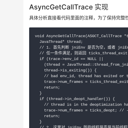
AsyncGetCallTrace 实现
具体分析直接看代码里面的注释，为了保持完整性，该方法的任
void AsyncGetCallTrace(ASGCT_CallTrace *t
  JavaThread* thread;

  // 1. 首先判断 jniEnv 是否为空，或者 
  // 任一条件满足，则返回 ticks_thread_
  if (trace->env_id == NULL ||

    (thread = JavaThread::thread_from_jni
    thread->is_exiting()) {

    // bad env_id, thread has exited or t
    trace->num_frames = ticks_thread_exit
    return;

  }

  if (thread->in_deopt_handler()) {

    // thread is in the deoptimization ha
    trace->num_frames = ticks_deopt; // -
    return;

  }

  // 2. 这里对 jniEnv 所指线程是否是当前