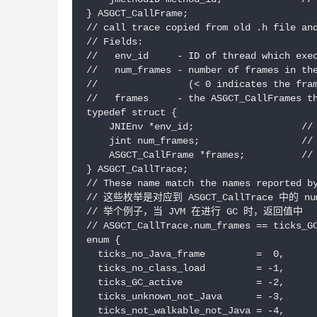
} ASGCT_CallFrame;

// call trace copied from old .h file and
// Fields:

//   env_id     - ID of thread which exec
//   num_frames - number of frames in the
//                (< 0 indicates the fram
//   frames     - the ASGCT_CallFrames th
typedef struct {

    JNIEnv *env_id;                   // 
    jint num_frames;                  // 
    ASGCT_CallFrame *frames;          // 
} ASGCT_CallTrace;

// These name match the names reported by
// 这些枚举是对应到 ASGCT_CallTrace 中的 nu
// 举个例子，当 JVM 在进行 GC 时，返回值中

// ASGCT_CallTrace.num_frames == ticks_GC
enum {

  ticks_no_Java_frame         =  0,

  ticks_no_class_load         = -1,

  ticks_GC_active             = -2,

  ticks_unknown_not_Java      = -3,

  ticks_not_walkable_not_Java = -4,
