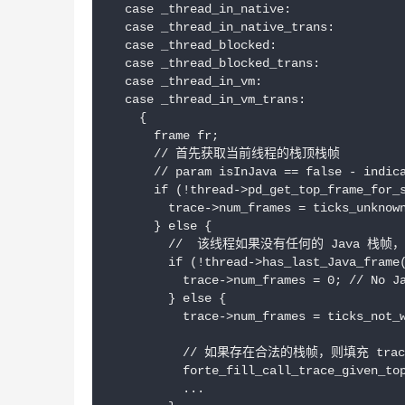
  case _thread_in_native:

  case _thread_in_native_trans:

  case _thread_blocked:

  case _thread_blocked_trans:

  case _thread_in_vm:

  case _thread_in_vm_trans:

    {

      frame fr;

      // 首先获取当前线程的栈顶栈帧

      // param isInJava == false - indica
      if (!thread->pd_get_top_frame_for_s
        trace->num_frames = ticks_unknown
      } else {

        //  该线程如果没有任何的 Java 栈帧，
        if (!thread->has_last_Java_frame(
          trace->num_frames = 0; // No Ja
        } else {

          trace->num_frames = ticks_not_w
          // 如果存在合法的栈帧，则填充 trace 中
          forte_fill_call_trace_given_top
          ...
