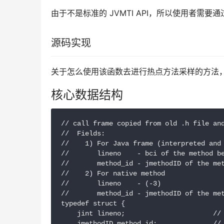
由于不是标准的 JVMTI API，所以使用者
源码实现
关于怎么使用该函数去进行热点方法采样的方法
核心数据结构
// call frame copied from old .h file and
//  Fields:

//    1) For Java frame (interpreted and 
//       lineno    - bci of the method be
//       method_id - jmethodID of the met
//    2) For native method

//       lineno    - (-3)

//       method_id - jmethodID of the met
typedef struct {

    jint lineno;                      // 
    jmethodID method_id;              // 