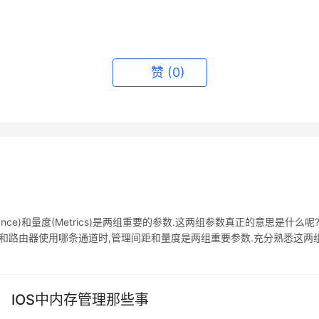
赞
(0)
istance)和量度(Metrics)是两组重要的参数.这两组参数真正的意思是什么呢
议和路由器使用哪条通道时,管理间距和量度是两组重要参数.充分熟悉这两
你即便是看到了这些参数,也不会重视它们.如果你输入一条sh
IOS中内存管理那些事