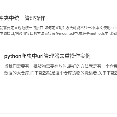
s文件夹中统一管理操作
要定义规范统一的接口,如何定义呢? 方法可能不只一种,本文使用axios+as
口的方法直接写在mounted中,或在是methods中 比如: xxx.vue <tem
python爬虫中url管理器去重操作实例
当我们需要有一批货物需要存放时,最好的方法就是有一个仓库
数据的大仓库,而下载器就是这个仓库货物的搬运者.关于下载器
理器中,我们遇到重复的数据应该如何识别出来,避免像仓库一
下面我们一起进入今天的学习. URL管理器到底应该具有哪些功
爬取过的链接和已经爬取过的链接. 应该有一些函数负责往上