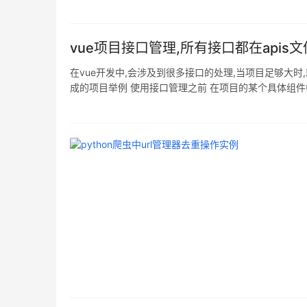
有用户功能描述:改变文件或目录权限 语法 chmod [{ug
vue项目接口管理,所有接口都在api
在vue开发中,会涉及到很多接口的处理,当项目足够大时,就需
成的项目举例 使用接口管理之前 在项目的某个具体组件中调接口,把调用接
-> <div