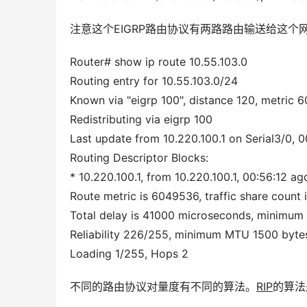
注意这个EIGRP路由协议有两路路由输送给这
Router# show ip route 10.55.103.0
Routing entry for 10.55.103.0/24 
Known via "eigrp 100", distance 120, metric 6
Redistributing via eigrp 100 
Last update from 10.220.100.1 on Serial3/0, 0
Routing Descriptor Blocks: 
* 10.220.100.1, from 10.220.100.1, 00:56:12 ago
Route metric is 6049536, traffic share count i
Total delay is 41000 microseconds, minimum 
Reliability 226/255, minimum MTU 1500 byte
Loading 1/255, Hops 2
不同的路由协议对量度有不同的算法。
RIP
的算法