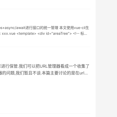
ync/await进行接口的统一管理 本文使用vue-cli生
plate> <div id="areaTree"> <!-- 标题 -
进行保管.我们可以把URL管理器看成一个收集了
的问题,我们暂且不谈.本篇主要讨论的是在url管
样过多的囤积相同的货物.听起来是不是很有意思,
能? URL下载器应该包含两个仓库,分别存放没有
述两个仓库里添加链接 应该