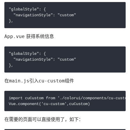
"globalStyle": {

  "navigationStyle": "custom"

},
 获得系统信息
App.vue
"globalStyle": {

  "navigationStyle": "custom"

},
在
引入
组件
main.js
cu-custom
import cuCustom from './colorui/components/cu-custom.
Vue.component('cu-custom',cuCustom)
在需要的页面可以直接使用了，如下：