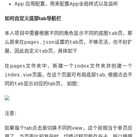
App 应用配置，用来配置App全局样式以及监听
如何自定义底部tab导航栏
本人项目中需要根据不同的角色显示不同的底图
，那
tab页
么原来在
设置的
页，不够灵活，也不好扩
pages.json
tab
展，因此自定义
页，具体如下
tab
在
文件夹中，新建一个
文件夹并创建一个
pages
index
页面，在这个页面可布局底部
, 根据点击不
index.vue
tab
同的
显示对应的tab页， 如图：
tab
注意：
如果每个tab点击是切换不同的view，这个就相当于单页应
用了，当页面比较复杂时，切换过程可能存在卡。所以使用