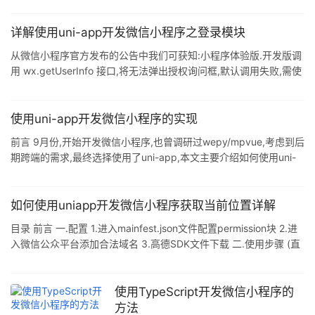
"ogtVM5RWdfadfasdfadfadV5s" status: 1 // 状态
码:status==0(该用户未注册,需调用注册接口) status==1(该用户已
详解使用uni-app开发微信小程序之登录模块
注册) 4.判断用户是否注册,并调用用户信息接口 (1)若已注册则提示
从微信小程序官方发布的公告中我们可获知:小程序体验版.开发版调
登录成功,并调用后台给的获取用户信息的
用 wx.getUserInfo 接口,将无法弹出授权询问框,默认调用失败,需使
用 <button open-type="getUserInfo"></button> 引导用户主动进
行授权操作: 1.当用户未授权过,调用该接口将直接报错 2.当用户授权
过,可以使用该接口获取用户信息 但在实际开发中我们可能需要弹出
使用uni-app开发微信小程序的实现
授权询问框,因此需要我们自己来写模拟授权弹框(主要是对
前言 9月份,开始开发微信小程序,也曾调研过wepy/mpvue,考虑到后
<buttonopen-typ
期跨端的需求,最终选择使用了uni-app,本文主要介绍如何使用uni-
app搭建小程序项目,以及自己对框架的补充,包括封装request接口,
引用color-ui,动态设置底部tab页等,详情见下文 uni-app 介绍(官网)
uni-app是一个使用Vue.js 开发所有前端应用的框架,开发者编写一
如何使用uniapp开发微信小程序获取当前位置详解
套代码,可发布到iOS.Android.H5.以及各种小程序(微信/支付宝/百
目录 前言 一.配置 1.进入mainfest.json文件配置permission块 2.进
度/头条/QQ/钉钉)等多个平台. 即使不
入微信公众平台添加合法域名 3.高德SDK文件下载 二.使用步骤 (直
接封装组件) 1.在组件中引入amap-wx.130.js文件 2.在data中定义
3.在created中定义 4.在methods中定义 5.在你需要使用的vue页面
调用改组件 总结 前言 使用uniapp开发微信小程序时,多多少少会遇
使用TypeScript开发微信小程序的
到获取当前位置的详细信息(比如:xxx省xxx市),uniapp提供了一个
方法