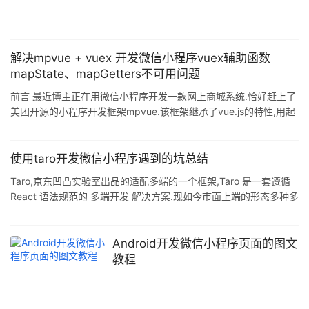
名为uni.getLo
解决mpvue + vuex 开发微信小程序vuex辅助函数
mapState、mapGetters不可用问题
前言 最近博主正在用微信小程序开发一款网上商城系统.恰好赶上了
美团开源的小程序开发框架mpvue.该框架继承了vue.js的特性,用起
来还是蛮爽的.然后在开发中,数据仓库这块懵逼了, 引入的vuex的辅
助函数mapState.mapGetters.mapMutations.mapActions等怎么
就不能用呢.苦恼之际打开D盘,一番愉悦之后,终于想通啦- 问题分析
使用taro开发微信小程序遇到的坑总结
•vuex辅助函数 首先简单说一下vuex的辅助函数
Taro,京东凹凸实验室出品的适配多端的一个框架,Taro 是一套遵循
mapState.mapGetters.mapMutations.mapActi
React 语法规范的 多端开发 解决方案.现如今市面上端的形态多种多
样,Web.React-Native.微信小程序等各种端大行其道,当业务要求同
时在不同的端都要求有所表现的时候,针对不同的端去编写多套代码
的成本显然非常高,这时候只编写一套代码就能够适配到多端的能力
Android开发微信小程序页面的图文
就显得极为需要. 一.taro开发搭建 1.taro很方便就在于其环境搭建很
教程
轻松,照着官方文档几行代码就能搭建好. 2.在进行预览的时候,不同
的方式区别是很大的