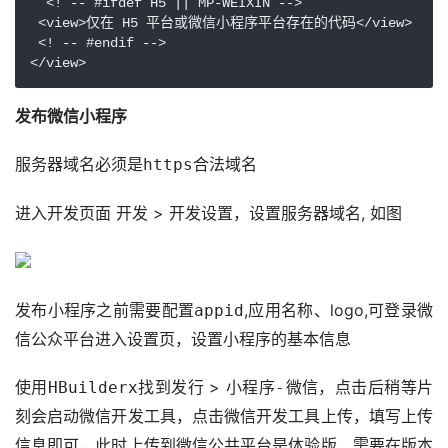
  <! -- #ifdef H5 || MP-WEIXIN -->

 <view>仅在 H5 平台或微信小程序平台存在的代码</view>

 <! -- #endif -->

</view>
发布微信小程序
服务器域名必须是
合法域名
https
进入开发页面 
 > 
，设置服务器域名, 如图
开发
开发设置
发布小程序之前需要配置
,应用名称、logo,可登录微
appid
信公众平台进入设置页，设置小程序的基本信息
使用
找到
 > 
，点击后稍等片
HBuilderx
发行
小程序-微信
刻会启动微信开发工具，点击微信开发工具
，填写上传
上传
信息即可，此时上传到微信公共平台是体验版，需要在
版本