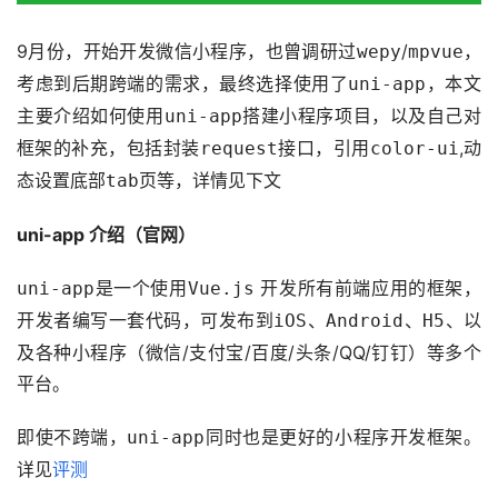
9月份，开始开发微信小程序，也曾调研过
/
，
wepy
mpvue
考虑到后期跨端的需求，最终选择使用了
，本文
uni-app
主要介绍如何使用
搭建小程序项目，以及自己对
uni-app
框架的补充，包括封装
接口，引用
,动
request
color-ui
态设置底部
页等，详情见下文
tab
uni-app 介绍（官网）
是一个使用
 开发所有前端应用的框架，
uni-app
Vue.js
开发者编写一套代码，可发布到
、
、
、以
iOS
Android
H5
及各种小程序（微信/支付宝/百度/头条/QQ/钉钉）等多个
平台。
即使不跨端，
同时也是更好的小程序开发框架。
uni-app
详见
评测