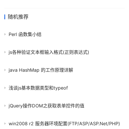
个文件夹 mkdir /opt/tencent/ 移动文件 mv
./wechat_web_devtools /opt/tencent 修改用户组 chown -R
root:root /opt/tencent/wechat_web_devtools 启动测试工具
随机推荐
/opt/tencent/wechat_web_devt
Perl 函数集小结
js各种验证文本框输入格式(正则表达式)
java HashMap 的工作原理详解
浅谈js基本数据类型和typeof
jQuery操作DOM之获取表单控件的值
win2008 r2 服务器环境配置(FTP/ASP/ASP.Net/PHP)