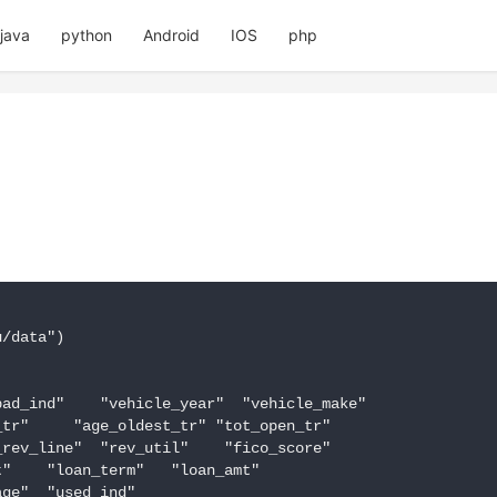
java
python
Android
IOS
php
/data")

ad_ind"    "vehicle_year"  "vehicle_make"

tr"     "age_oldest_tr" "tot_open_tr"

rev_line"  "rev_util"    "fico_score"

"    "loan_term"   "loan_amt"

ge"  "used_ind"
