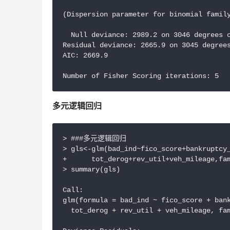
(Dispersion parameter for binomial family
  Null deviance: 2989.2 on 3046 degrees o
Residual deviance: 2665.9 on 3045 degrees
AIC: 2669.9

Number of Fisher Scoring iterations: 5
多元逻辑回归
> ###多元逻辑回归

> gls<-glm(bad_ind~fico_score+bankruptcy_
+      tot_derog+rev_util+veh_mileage,fam
> summary(gls)

Call:

glm(formula = bad_ind ~ fico_score + bank
  tot_derog + rev_util + veh_mileage, fam