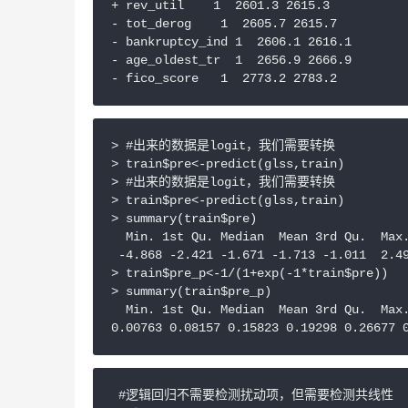
+ rev_util    1  2601.3 2615.3

- tot_derog    1  2605.7 2615.7

- bankruptcy_ind 1  2606.1 2616.1

- age_oldest_tr  1  2656.9 2666.9

- fico_score   1  2773.2 2783.2
> #出来的数据是logit，我们需要转换

> train$pre<-predict(glss,train)

> #出来的数据是logit，我们需要转换

> train$pre<-predict(glss,train)

> summary(train$pre)

  Min. 1st Qu. Median  Mean 3rd Qu.  Max.
 -4.868 -2.421 -1.671 -1.713 -1.011  2.49
> train$pre_p<-1/(1+exp(-1*train$pre))

> summary(train$pre_p)

  Min. 1st Qu. Median  Mean 3rd Qu.  Max.
0.00763 0.08157 0.15823 0.19298 0.26677 
 #逻辑回归不需要检测扰动项，但需要检测共线性
