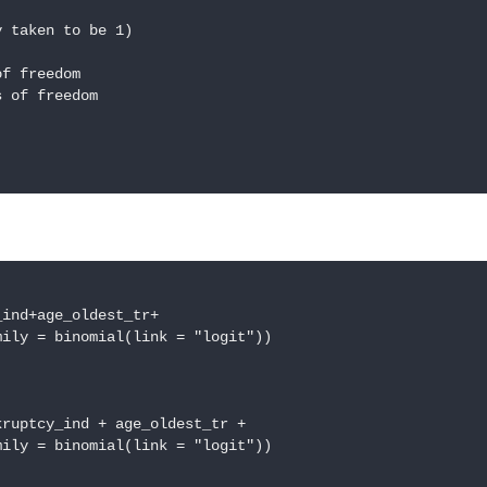
 taken to be 1)

f freedom

 of freedom

ind+age_oldest_tr+

ily = binomial(link = "logit"))

ruptcy_ind + age_oldest_tr +

ily = binomial(link = "logit"))
