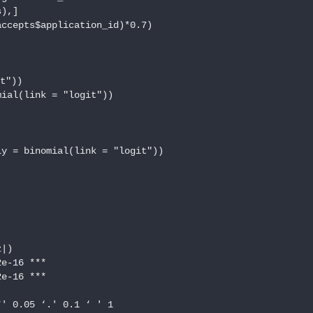
),]

ccepts$application_id)*0.7)

t"))

ial(link = "logit"))

y = binomial(link = "logit"))

|)

e-16 ***

e-16 ***

' 0.05 ‘.' 0.1 ‘ ' 1
