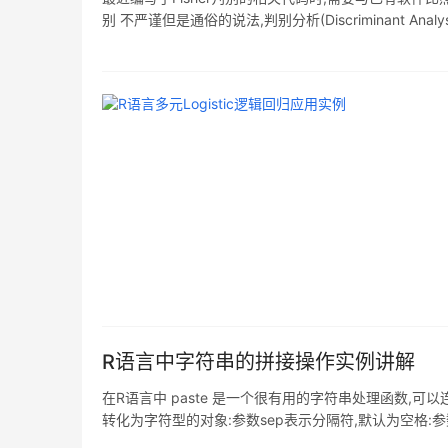
别 不严谨但是通俗的说法,判别分析(Discriminant
成--学习(训练)和判别.在学习阶段,给定一批已经被
R语言中字符串的拼接操作实例讲解
在R语言中 paste 是一个很有用的字符串处理函数,可以连接不同类
转化为字符型的对象:参数sep表示分隔符,默认为空格:参
其指定了特定的值,那么自变量连接后的字符型向量会再