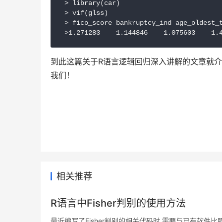
 > library(car)

 > vif(glss)

 > fico_score bankruptcy_ind age_oldest_t
 >1.271283    1.144846    1.075603    1.
到此这篇关于R语言逻辑回归深入讲解的文章就介
我们！
相关推荐
R语言中Fisher判别的使用方法
最近编写了Fisher判别的相关代码时,需要与已有软件比照