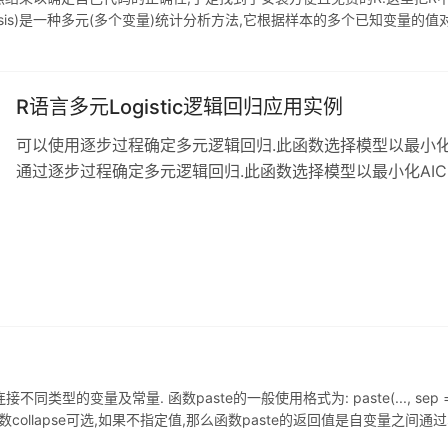
 Analysis)是一种多元(多个变量)统计分析方法,它根据样本的多个已知
分类好的样本,根据它们的分类情况和样本的多个变量的值来学习
R语言多元Logistic逻辑回归应用实例
可以使用逐步过程确定多元逻辑回归.此函数选择模型以最小化A
通过逐步过程确定多元逻辑回归.此函数选择模型以最小化AIC
拟合统计(AIC,AICc,BIC)比较模型,或者根据生物学或科
量之间关系的一种工具.例如,如果两个独立变量彼此相关,可
选择一个变量而不是另一个变量. 多元相关 创建数值变量的数据框
型的变量及常量. 函数paste的一般使用格式为: paste(..., sep = " "
数collapse可选,如果不指定值,那么函数paste的返回值是自变量之间
被连接成一个字符串,之间