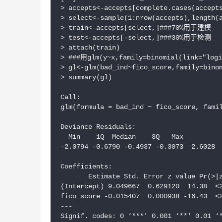
> accepts<-accepts[complete.cases(accepts
> select<-sample(1:nrow(accepts),length(a
> train<-accepts[select,]###70%用于建模

> test<-accepts[-select,]###30%用于检测

> attach(train)

> ###用glm(y~x,family=binomial(link="logi
> gl<-glm(bad_ind~fico_score,family=binom
> summary(gl)

Call:

glm(formula = bad_ind ~ fico_score, famil
Deviance Residuals:

  Min    1Q  Median    3Q   Max

-2.0794 -0.6790 -0.4937 -0.3073  2.6028 

Coefficients:

       Estimate Std. Error z value Pr(>|z
(Intercept) 9.049667  0.629120  14.38  <2
fico_score -0.015407  0.000938 -16.43  <2
---

Signif. codes: 0 ‘***' 0.001 ‘**' 0.01 ‘*