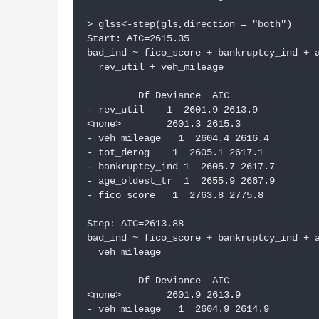
> glss<-step(gls,direction = "both")

Start: AIC=2615.35

bad_ind ~ fico_score + bankruptcy_ind + a
  rev_util + veh_mileage

         Df Deviance  AIC

- rev_util    1  2601.9 2613.9

<none>        2601.3 2615.3

- veh_mileage   1  2604.4 2616.4

- tot_derog    1  2605.1 2617.1

- bankruptcy_ind 1  2605.7 2617.7

- age_oldest_tr  1  2655.9 2667.9

- fico_score   1  2763.8 2775.8

Step: AIC=2613.88

bad_ind ~ fico_score + bankruptcy_ind + a
  veh_mileage

         Df Deviance  AIC

<none>        2601.9 2613.9

- veh_mileage   1  2604.9 2614.9
