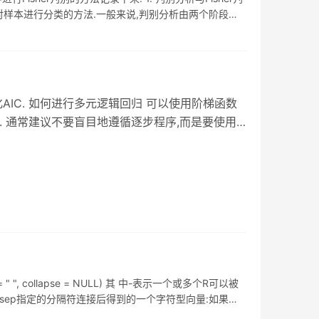
变量的值对样本进行分类的方法.一般来说,判别分析由两个阶段构
IC. 如何进行多元逻辑回归 可以使用阶梯函数
. 通常建议不要盲目地遵循逐步程序,而是要使用
学上合理的可用变量建立模型. 多元相关是研究潜在自变
能在最终模型中都不需要这两个变量,但可能有理由
 Data.
, collapse = NULL) 其 中-表示一个或多个R可以被
通过sep指定的分隔符连接后得到的一个字符型向量:如果为