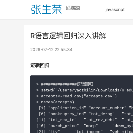
javascript
R语言逻辑回归深入讲解
2026-07-12 22:55:34
逻辑回归
> ###############逻辑回归

> setwd("/Users/yaozhilin/Downloads/R_edu
> accepts<-read.csv("accepts.csv")

> names(accepts)

 [1] "application_id" "account_number" "b
 [6] "bankruptcy_ind" "tot_derog"   "tot_
[11] "tot_rev_tr"   "tot_rev_debt"  "tot_
[16] "purch_price"  "msrp"      "down_pyt
[21] "ltv"      "tot_income"   "veh_milea