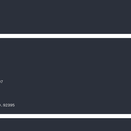


7



0.92395