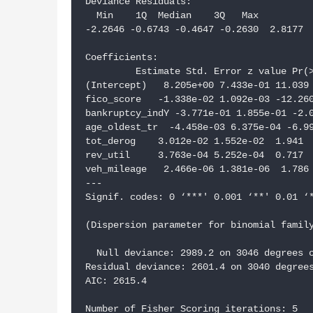
Deviance Residuals:

  Min    1Q  Median    3Q   Max

-2.2646 -0.6743 -0.4647 -0.2630  2.8177 

Coefficients:

         Estimate Std. Error z value Pr(>
(Intercept)   8.205e+00 7.433e-01 11.039 
fico_score   -1.338e-02 1.092e-03 -12.260
bankruptcy_indY -3.771e-01 1.855e-01 -2.0
age_oldest_tr  -4.458e-03 6.375e-04 -6.99
tot_derog    3.012e-02 1.552e-02  1.941  
rev_util     3.763e-04 5.252e-04  0.717  
veh_mileage   2.466e-06 1.381e-06  1.786 
---

Signif. codes: 0 ‘***' 0.001 ‘**' 0.01 ‘*
(Dispersion parameter for binomial family
  Null deviance: 2989.2 on 3046 degrees o
Residual deviance: 2601.4 on 3040 degrees
AIC: 2615.4

Number of Fisher Scoring iterations: 5
