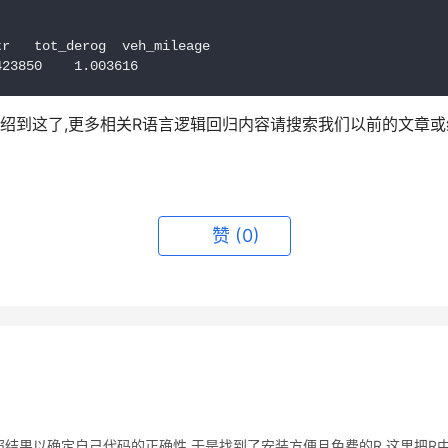
r   tot_derog  veh_mileage

423850    1.003616 
绍到这了,更多相关R语言逻辑回归内容请搜索我们以前的文章
赞
(0)
结果以确定自己代码的正确性,于是找到了安装方便且免费的R.这里把R中进行Fi