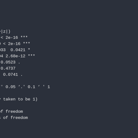
|z|)

< 2e-16 ***

 < 2e-16 ***

33  0.0421 *

4 2.68e-12 ***

0.0523 .

0.4737

 0.0741 .

' 0.05 ‘.' 0.1 ‘ ' 1

 taken to be 1)

f freedom

 of freedom
