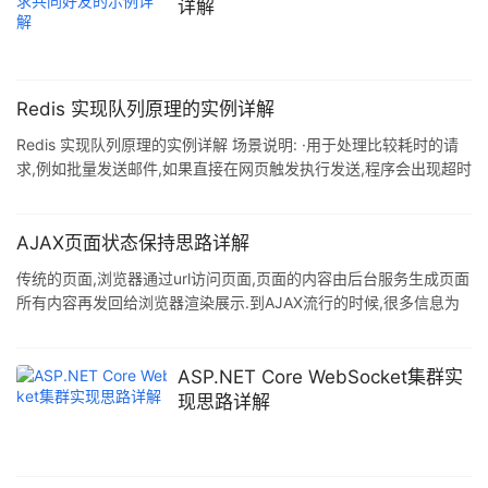
样,简单吧 开始打代码吧 import random import win32gui as a
详解
import win32con as b i
Redis 实现队列原理的实例详解
Redis 实现队列原理的实例详解 场景说明: ·用于处理比较耗时的请
求,例如批量发送邮件,如果直接在网页触发执行发送,程序会出现超时
·高并发场景,当某个时刻请求瞬间增加时,可以把请求写入到队列,后
台在去处理这些请求 ·抢购场景,先入先出的模式 命令: rpush +
blpop 或 lpush + brpop rpush : 往列表右侧推入数据 blpop : 客户
AJAX页面状态保持思路详解
端阻塞直到队列有值输出 简单队列: simple.php $stmt = $pdo-
传统的页面,浏览器通过url访问页面,页面的内容由后台服务生成页面
>prepare('select id, c
所有内容再发回给浏览器渲染展示.到AJAX流行的时候,很多信息为
AJAX异步请求,比如:点击.翻页等.通常这种情况你一刷新浏览器,当
前页面就会重置到初始状态.更不用说把看到的信息url发给好友了.
传统的状态保存在地址栏,如: www.abc.com/search?
ASP.NET Core WebSocket集群实
s=abc&id=23&page=3 如果通过这种方式的话,浏览器会刷新页面,
现思路详解
如果使用锚点的话则不会刷新浏览器.具体是点击页面去请求数据的
同时会改变地址栏&quo