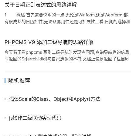
关于日期正则表达式的思路详解
1 概述 首先需要说明的一点,无论是Winform,还是Webform,都
有很成熟的日历控件,无论从易用性还是可扩展性上看,日期的选择和
校验还是用日历控件来实现比较好. 前几天在CSDN多个版块看到需
要日期正则的帖子,所以整理了这篇文章,和大家一起讨论交流,如有遗
漏或错误的地方,还请大家指正. 日期正则一般是对格式有要求,且数
PHPCMS V9 添加二级导航的思路详解
据不是直接由用户输入时使用.因应用场景的不同,写出的正则也不同,
今天看了看phpcms 写到二级导航时发现点问题,查询导航栏的信息
复杂程度也自然不同.正则的书写需要根据具体情况具体分析,一个基
时返回的$r[arrchildid]与自己想象的不符,文档上说是返回子栏目id
本原则就是:只写合适的,不写复杂
但是却有些不同. 开始的思路: <ul class="nav navbar-nav"> <li
class="active"><a href="{siteurl($siteid)}">首页</a></li>
{pc:content action=
随机推荐
浅谈Scala的Class、Object和Apply()方法
js操作二级联动实现代码