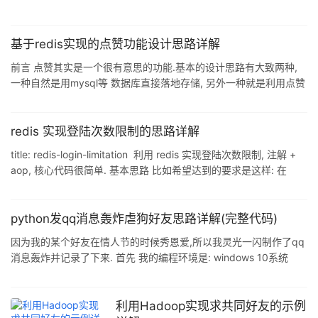
基于redis实现的点赞功能设计思路详解
前言 点赞其实是一个很有意思的功能.基本的设计思路有大致两种,
一种自然是用mysql等 数据库直接落地存储, 另外一种就是利用点赞
的业务特征来扔到redis(或memcache)中, 然后离线刷回mysql等.
直接写入Mysql 直接写入Mysql是最简单的做法. 做两个表即可,
1.post_like 记录文章被赞的次数,已有多少人赞过这种数据就可以直
redis 实现登陆次数限制的思路详解
接从表中查到; 2.user_like_post 记录用户赞过了哪些文章, 当打开文
title: redis-login-limitation 利用 redis 实现登陆次数限制, 注解 +
章列表时,显示的有没有赞过的数据就在这里面; 缺点 1.
aop, 核心代码很简单. 基本思路 比如希望达到的要求是这样: 在
1min 内登陆异常次数达到5次, 锁定该用户 1h 那么登陆请求的参数
中, 会有一个参数唯一标识一个 user, 比如 邮箱/手机号/userName
用这个参数作为key存入redis, 对应的value为登陆错误的次数,
python发qq消息轰炸虐狗好友思路详解(完整代码)
string 类型, 并设置过期时间为 1min. 当获取到的 value == "4&qu
因为我的某个好友在情人节的时候秀恩爱,所以我灵光一闪制作了qq
消息轰炸并记录了下来. 首先 我的编程环境是: windows 10系统
python3.6 记得要下载win32 pip install win32 思路介绍 其实也非
常简单 将要发出去的句子储存在列表中 然后用随机模块调用 将随机
出来的元素储存在剪贴板中 连接QQ 找到指定对象 疯狂输出 怎么
利用Hadoop实现求共同好友的示例