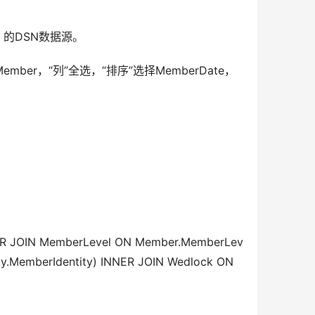
称）的DSN数据源。
ber，“列”全选，“排序”选择MemberDate，
ER JOIN MemberLevel ON Member.MemberLev
y.MemberIdentity) INNER JOIN Wedlock ON 