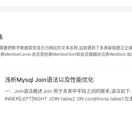
集
需要把数字数据类型显示为相应的文本名称,这就遇到了多表联接建立记录
员权限表MemberLevel.会员类别表MemberSort和会员婚姻状况表We
以会员类别表来说,在其数据表中,1代表普通会员,2代表高级
浅析Mysql Join语法以及性能优化
一．Join语法概述 join 用于多表中字段之间的联系,语法如下: 复制代
INNER|LEFT|RIGHT JOIN table2 ON conditiona ta
INNER JOIN(内连接,或等值连接):取得两个表中存在连接匹配关
(table1)完全记录,即是右表(table2)并无对应匹配记录. RIGHT