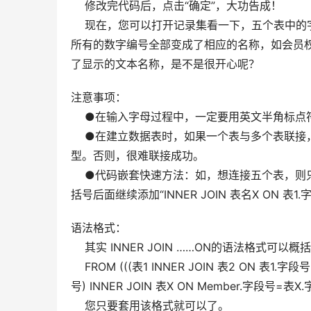
    修改完代码后，点击“确定”，大功告成！  
    现在，您可以打开记录集看一下，五个表中
所有的数字编号全部变成了相应的名称，如会员权限
了显示的文本名称，是不是很开心呢？
注意事项：  
    ●在输入字母过程中，一定要用英文半角标点
    ●在建立数据表时，如果一个表与多个表联
型。否则，很难联接成功。  
    ●代码嵌套快速方法：如，想连接五个表
括号后面继续添加“INNER JOIN 表名X ON
语法格式：  
    其实 INNER JOIN ……ON的语法格式可以概括
    FROM (((表1 INNER JOIN 表2 ON 表1
号) INNER JOIN 表X ON Member.字段号=表X.
    您只要套用该格式就可以了。