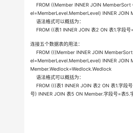
    FROM ((Member INNER JOIN MemberSor
el=MemberLevel.MemberLevel) INNER JOIN M
    语法格式可以概括为：  
    FROM ((表1 INNER JOIN 表2 ON 表1.
连接五个数据表的用法：  
    FROM (((Member INNER JOIN MemberSo
el=MemberLevel.MemberLevel) INNER JOIN M
Member.Wedlock=Wedlock.Wedlock  
    语法格式可以概括为：  
    FROM (((表1 INNER JOIN 表2 ON 表1
号) INNER JOIN 表5 ON Member.字段号=表5