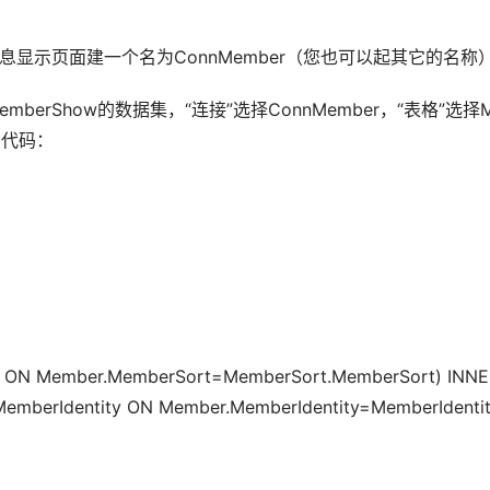
员注册信息显示页面建一个名为ConnMember（您也可以起其它的名
rShow的数据集，“连接”选择ConnMember，“表格”选择Mem
代码：  
rt ON Member.MemberSort=MemberSort.MemberSort) INN
emberIdentity ON Member.MemberIdentity=MemberIdentit