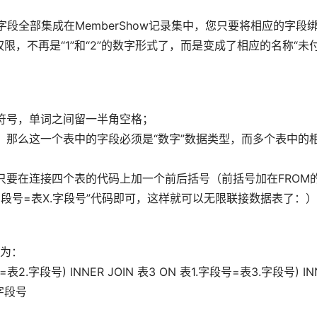
的字段全部集成在MemberShow记录集中，您只要将相应的字
，不再是“1”和“2”的数字形式了，而是变成了相应的名称“未
符号，单词之间留一半角空格；  
接，那么这一个表中的字段必须是“数字”数据类型，而多个表中的
，则只要在连接四个表的代码上加一个前后括号（前括号加在FRO
 表1.字段号=表X.字段号”代码即可，这样就可以无限联接数据表了：）
为：  
.字段号=表2.字段号) INNER JOIN 表3 ON 表1.字段号=表3.字段号) 
字段号  