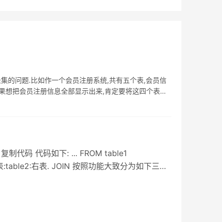
集的问题.比如作一个会员注册系统,共有五个表,会员信
dlock.如果想把会员注册信息全部显示出来,肯定要将这四个表连
码 代码如下: ... FROM table1
ble1:左表:table2:右表. JOIN 按照功能大致分为如下三类:
系的记录. LEFT JOIN(左连接):取得左表
 JOIN