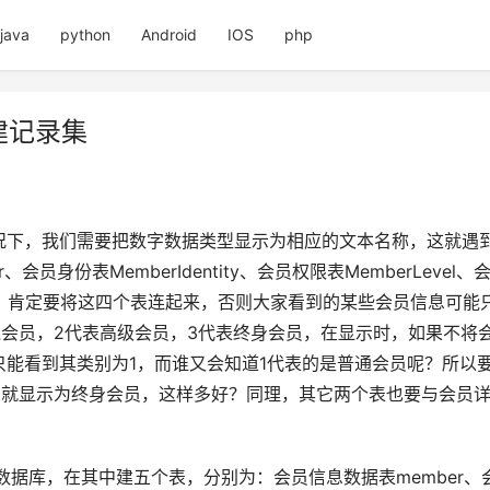
java
python
Android
IOS
php
表建记录集
况下，我们需要把数字数据类型显示为相应的文本名称，这就遇
身份表MemberIdentity、会员权限表MemberLevel、
来，肯定要将这四个表连起来，否则大家看到的某些会员信息可能只
表普通会员，2代表高级会员，3代表终身会员，在显示时，如果不
只能看到其类别为1，而谁又会知道1代表的是普通会员呢？所以
3就显示为终身会员，这样多好？同理，其它两个表也要与会员
的数据库，在其中建五个表，分别为：会员信息数据表member、会员身