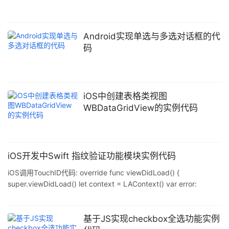
Android实现单选与多选对话框的代
码
iOS中创建表格类视图
WBDataGridView的实例代码
iOS开发中Swift 指纹验证功能模块实例代码
iOS调用TouchID代码: override func viewDidLoad() {
super.viewDidLoad() let context = LAContext() var error:
NSError? = nil let canEvaluatePolicy =
context.canEvaluatePolicy(LAPolicy.deviceOwnerAuthenticatio
nWithBiometrics, error: &error) as Bool if error
基于JS实现checkbox全选功能实例