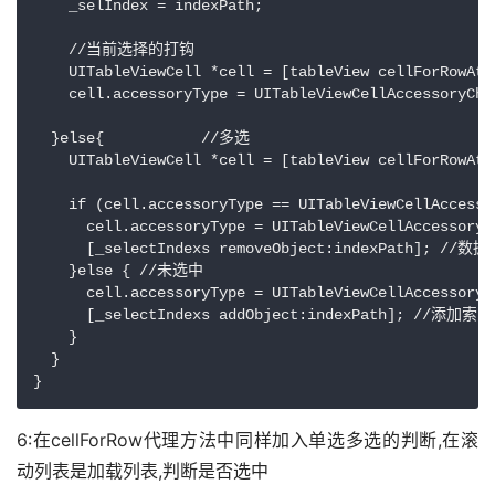
    _selIndex = indexPath;

    //当前选择的打钩

    UITableViewCell *cell = [tableView cellForRowAtI
    cell.accessoryType = UITableViewCellAccessoryChec
  }else{           //多选

    UITableViewCell *cell = [tableView cellForRowAtI
    if (cell.accessoryType == UITableViewCellAcce
      cell.accessoryType = UITableViewCellAccesso
      [_selectIndexs removeObject:indexPath]; //数据
    }else { //未选中

      cell.accessoryType = UITableViewCellAccessor
      [_selectIndexs addObject:indexPath]; //添加
    }

  }

6:在cellForRow代理方法中同样加入单选多选的判断,在滚
动列表是加载列表,判断是否选中