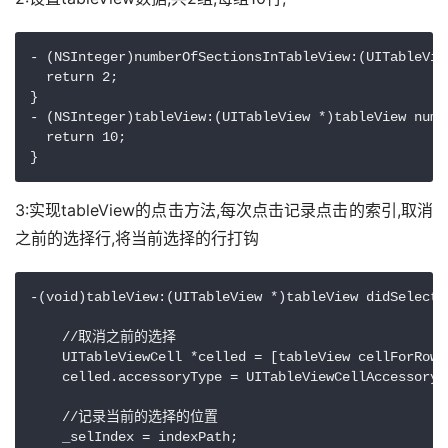
- (NSInteger)numberOfSectionsInTableView:(UITableView
  return 2;

}

- (NSInteger)tableView:(UITableView *)tableView numb
  return 10;

}
3:实现tableView的点击方法,每次点击记录点击的索引,取消
之前的选择行,将当前选择的行打钩
-(void)tableView:(UITableView *)tableView didSelectR
    //取消之前的选择

    UITableViewCell *celled = [tableView cellForRowA
    celled.accessoryType = UITableViewCellAccessoryNo
    //记录当前的选择的位置

    _selIndex = indexPath;
