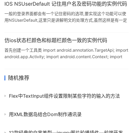
赐教. 首先是html部分的代码,这里有一个表格,表格里面有一些选项:
IOS NSUserDefault 记住用户名及密码功能的实例代码
<div id="list"> <table> <tr><td>选项1<input type=&quo
一般的登录界面都会有一个记住密码的选项,要实现这个功能可以使
用NSUserDefault,这里只是讲解明文的处理方式,虽然这样是有一定
的风险性的但是目前只是了解如何实现这个功能: 首先声明一个
NSUserDefault对象: let userDefaults =
NSUserDefaults.standardUserDefaults() //本地操作所需 然后根
仿ios状态栏颜色和标题栏颜色一致的实例代码
据是否记住密码按钮的状态来判断是否要为用户名和密码设置值,如
首先创建一个工具类 import android.annotation.TargetApi; import
果是记住密码,那么需要取出需要记住的密码,并且为这两个TextField
android.app.Activity; import android.content.Context; import
赋值
android.os.Build; import
android.support.v4.content.ContextCompat; import
android.view.View; import android.view.ViewGroup; public clas
随机推荐
Flex中TextInput组件设置限制某些字符的输入的方法
用XML数据岛结合Dom制作通讯录
12款经典的白富美型—jquery图片轮播插件—前端开发必备