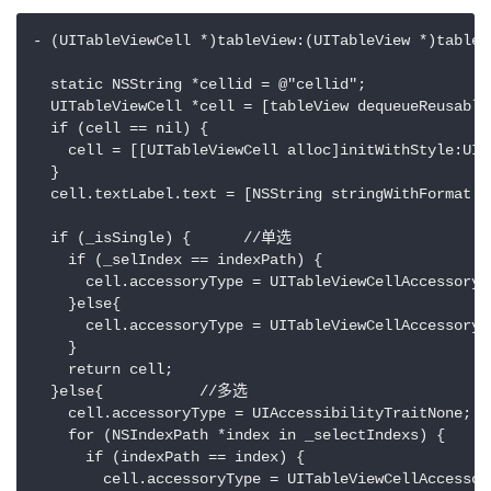
- (UITableViewCell *)tableView:(UITableView *)tableV
  static NSString *cellid = @"cellid";

  UITableViewCell *cell = [tableView dequeueReusable
  if (cell == nil) {

    cell = [[UITableViewCell alloc]initWithStyle:UIT
  }

  cell.textLabel.text = [NSString stringWithFormat:
  if (_isSingle) {      //单选

    if (_selIndex == indexPath) {

      cell.accessoryType = UITableViewCellAccessoryCh
    }else{

      cell.accessoryType = UITableViewCellAccessoryNo
    }

    return cell;

  }else{           //多选

    cell.accessoryType = UIAccessibilityTraitNone;

    for (NSIndexPath *index in _selectIndexs) {

      if (indexPath == index) {

        cell.accessoryType = UITableViewCellAccessory