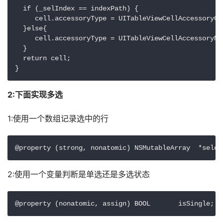
  if (_selIndex == indexPath) {

     cell.accessoryType = UITableViewCellAccessoryChe
  }else{

     cell.accessoryType = UITableViewCellAccessoryNon
  }

  return cell;

2:下面实现多选
1:使用一个数组记录选中的行
@property (strong, nonatomic) NSMutableArray  *se
2:使用一个变量判断是单选还是多选状态
@property (nonatomic, assign) BOOL       isSingl