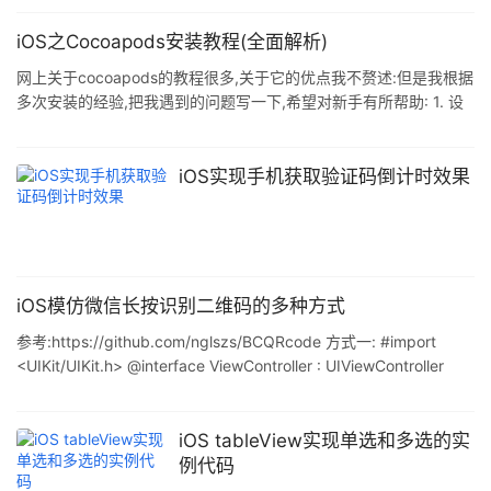
name="viewport" /> 在ios10系统中meta设置失效了: 为了提高
Safari中网站的辅助功能,即使网站在视口中设置了user-scalable =
iOS之Cocoapods安装教程(全面解析)
no,用户也可以
网上关于cocoapods的教程很多,关于它的优点我不赘述:但是我根据
多次安装的经验,把我遇到的问题写一下,希望对新手有所帮助: 1. 设
置输入源(由于默认的gem资源是国外的,由于历史原因,访问比较慢,
所以需要改为国内的) 删除原来的: $ sudo gem sources --remove
https://rubygems.org/ 添加新的 $ sudo gem sources -a
iOS实现手机获取验证码倒计时效果
https://ruby.taobao.org/ 出现如下提示,即为设置成功 $ sudo gem
sou
iOS模仿微信长按识别二维码的多种方式
参考:https://github.com/nglszs/BCQRcode 方式一: #import
<UIKit/UIKit.h> @interface ViewController : UIViewController
@end ************** #import "ViewController.h" @interface
ViewController () @end @implementation ViewController -
(void)viewDid
iOS tableView实现单选和多选的实
例代码