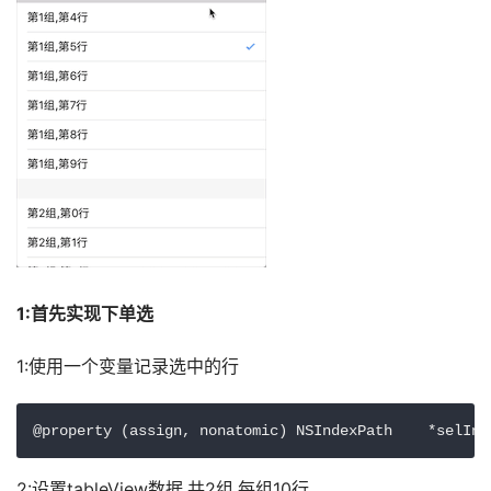
1:首先实现下单选
1:使用一个变量记录选中的行
@property (assign, nonatomic) NSIndexPath    *se
2:设置tableView数据,共2组,每组10行,