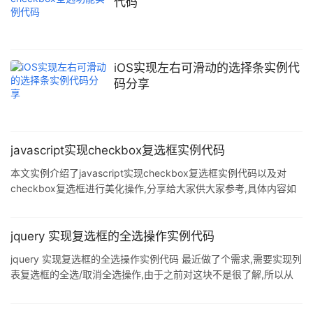
代码
iOS实现左右可滑动的选择条实例代
码分享
javascript实现checkbox复选框实例代码
本文实例介绍了javascript实现checkbox复选框实例代码以及对
checkbox复选框进行美化操作,分享给大家供大家参考,具体内容如
下 1.checkbox复选框进行美化操作 复选框默认外表的美观度差强
人意,能够满足美观度要求不高的页面,但是如果对于页面要求较为精
致,那可能就过于勉强了,下面就一段对复选框进行美化的代码实例,希
jquery 实现复选框的全选操作实例代码
望能够给大家带来一定的帮助. 代码实例如下: <!DOCTYPE html>
jquery 实现复选框的全选操作实例代码 最近做了个需求,需要实现列
<html> <head> <meta charse
表复选框的全选/取消全选操作,由于之前对这块不是很了解,所以从
网上查了一些资料,虽然有各种实现方法,但没找到直接可以套用的.自
己琢磨了下,把功能实现,整理如下. 实现细节如有可改进的地方,不吝