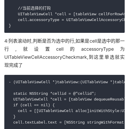
    //当前选择的打钩

    UITableViewCell *cell = [tableView cellForRowAtI
    cell.accessoryType = UITableViewCellAccessoryChec
4:列表滚动时,判断是否为选中的行,如果是cell是选中的那一
行,就设置cell的accessoryType为
UITableViewCellAccessoryCheckmark,到这里单选就实
现完成了
- (UITableViewCell *)tableView:(UITableView *)tableV
  static NSString *cellid = @"cellid";

  UITableViewCell *cell = [tableView dequeueReusable
  if (cell == nil) {

    cell = [[UITableViewCell alloc]initWithStyle:UIT
  }

  cell.textLabel.text = [NSString stringWithFormat: