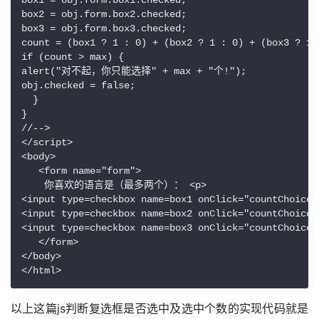
box1 = obj.form.box1.checked;

box2 = obj.form.box2.checked;

box3 = obj.form.box3.checked;

count = (box1 ? 1 : 0) + (box2 ? 1 : 0) + (box3 ? 1 :
if (count > max) {

alert("对不起，你只能选择" + max + "个!");

obj.checked = false;

  }

}

//-->

</script>

<body>

   <form name="form">

    你喜欢的语言是（最多两个）： <p>

<input type=checkbox name=box1 onClick="countChoices
<input type=checkbox name=box2 onClick="countChoices(
<input type=checkbox name=box3 onClick="countChoices(
   </form>

</body>

</html>
以上这篇js判断复选框是否选中及选中个数的实现代码就是