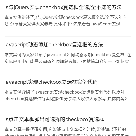
复选框JS实现全选.不选.全不选功能,很简单,具体内容如下 思路: 1.
js与jQuery实现checkbox复选框全选/全不选的方法
获取元素 2.给全选 不选 反选添加点击事件 3.用for循环checkbox
本文实例讲述了js与jQuery实现checkbox复选框全选/全不选的方
4.把chec
法.分享给大家供大家参考,具体如下: 先来看看JavaScript实现
checkbox复选框全选/全不选的方法.这应该是一个比较实用的前端
技巧吧,很多时候我们都需要点击一个checkbox,然后将所有的复选
框自动全部选中,比如新浪邮箱中,一些CMS系统的后台中,使用本JS
javascript动态添加checkbox复选框的方法
效果后,会大大增强了操作体验,那么究竟是如何实现这一功能的呢?
本文实例为大家介绍了javascript如何动态添加checkbox复选框: 在
别着急,跟我一步一步实现. 我们先把那些带复选框的列表弄好,还没
实际应用中可能需要动态的添加复选框,下面就简单介绍一下如何实
加全选.全不选时候的状态,大
现此效果. 单纯的创建一个复选框是很容易的,代码如下: var
oCheckbox=document.createElement("input");
oCheckbox.setAttribute("type","checkbox");
javascript实现checkbox复选框实例代码
oCheckbox.setAttribute("id"
本文实例介绍了javascript实现checkbox复选框实例代码以及对
checkbox复选框进行美化操作,分享给大家供大家参考,具体内容如
下 1.checkbox复选框进行美化操作 复选框默认外表的美观度差强
人意,能够满足美观度要求不高的页面,但是如果对于页面要求较为精
致,那可能就过于勉强了,下面就一段对复选框进行美化的代码实例,希
js点击文本框弹出可选择的checkbox复选框
望能够给大家带来一定的帮助. 代码实例如下: <!DOCTYPE html>
本文分享一段代码实例,它能够点击文本框的时候,能够弹出下拉的
<html> <head> <meta charse
checkbox复选框,选中复选框就能够将值写入文本框中,可能在实际