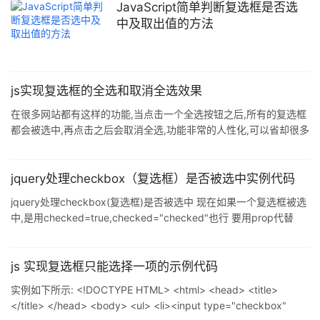
JavaScript简单判断复选框是否选
中及取出值的方法
js实现复选框的全选和取消全选效果
在很多网站都有这样的功能,当点击一个全选按钮之后,所有的复选框
都会被选中,再点击之后会取消全选,功能非常的人性化,可以省却很多
人力,下面就简单介绍一下JS如何实现此功能,代码实例如下: 以下是
代码: <html> <head> <meta charset=" utf-8"> <meta
name="author" content="http://hovertree.com/" /> <titl
jquery处理checkbox（复选框）是否被选中实例代码
jquery处理checkbox(复选框)是否被选中 现在如果一个复选框被选
中,是用checked=true,checked="checked"也行 要用prop代替
attr会更好,虽然在jQuery1.6之前版本的attr()方法能正常使用,但是
现在必须使用prop()方法代替 实例代码: <!DOCTYPE html> <html
lang="en"> <head> <meta charset="utf-8&q
js 实现复选框只能选择一项的示例代码
实例如下所示: <!DOCTYPE HTML> <html> <head> <title>
</title> </head> <body> <ul> <li><input type="checkbox"