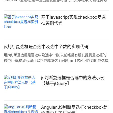
应用中的效果没有这么直白简单,不过可以作为一个例子演示,以便于
学习者理解和扩展. 代码如下: <html> <head> <meta
charset="gb2312"> <title>js点击文本框弹出可选择的checkbox复
基于javascript实现checkbox复选
选框</title> <style type="text/
框实例代码
js判断复选框是否选中及选中个数的实现代码
用js判断复选框是否选中及选中个数,以前经常有朋友提到复选框的
选中问题,这段代码可以帮你解决这个问题,而且它还可以判断你选择
了多少个复选框,多选则弹出提示 <HTML> <head> <title>判断复选
框是否选中及选中个数</title> <SCRIPT
LANGUAGE="JavaScript"> function countChoices(obj) { max =
js判断复选框是否选中的方法示例
2; box1 = obj.form.box1.che
【基于jQuery】
Angular.JS判断复选框checkbox是