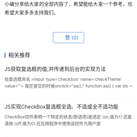
小编分享给大家的全部内容了，希望能给大家一个参考，也
希望大家多多支持我们。
赞
(0)
相关推荐
JS获取复选框的值,并传递到后台的实现方法
给复选框命名:<input type='checkbox' name='checkTheme'
value='"> 我在提交的时候onclick="aa();" function aa() { var bb =
""; var temp = ""; var a =
document.getElementsByName("checkTheme"); for ( var i = 0; i
< a.len
JS实现CheckBox复选框全选、不选或全不选功能
CheckBox控件表明一个特定的状态(即选项)是选定 (on,值为1) 还是
清除 (off,值为0).在应用程序中使用该控件为用户提
供"True/False"或"yes/no"的选择.因为 CheckBox 彼此独立工作,所
以用户可以同时选择任意多个 CheckBox,进行选项组合. CheckBox