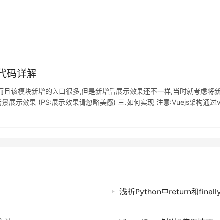
最终的输出结果为: 展示父级接收到的消息:子级消息 父组件
例代码详解
模块,而且该模块新增的入口很多,但是新增后展示效果还不一样,当时就考虑
示效果 (PS:展示效果请忽略美感) 三.如何实现 注意:Vuejs架构通过vue
d.vue,父组件视图放在views文
浅析Python中return和fina