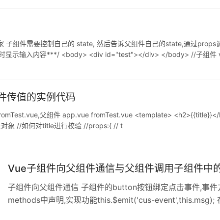
子组件需要控制自己的 state, 然后告诉父组件自己的state,通过pro
**/ <body> <div id="test"></div> </body> //子组件 var Chi
组件传值的实例代码
e,父组件 app.vue fromTest.vue <template> <h2>{{title}}</h
以是对象 //如何对title进行校验 //props:{ // t
Vue子组件向父组件通信与父组件调用子组件中
子组件向父组件通信 子组件的button按钮绑定点击事件,事件方法名
methods中声明,实现功能this.$emit('cus-event',this
doAction($event)方法,该方法中this.msg = e;console