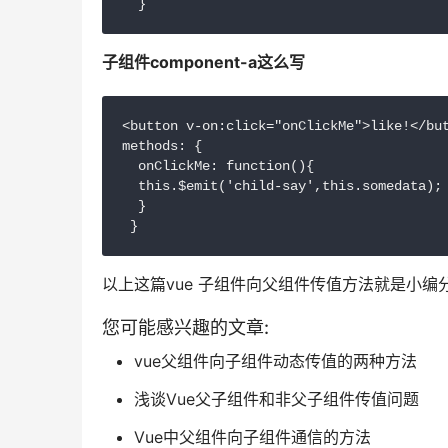
  }
子组件component-a这么写
<button v-on:click="onClickMe">like!</but
methods: {

  onClickMe: function(){

  this.$emit('child-say',this.somedata);

  }

以上这篇vue 子组件向父组件传值方法就是小
您可能感兴趣的文章:
vue父组件向子组件动态传值的两种方法
浅谈Vue父子组件和非父子组件传值问题
Vue中父组件向子组件通信的方法