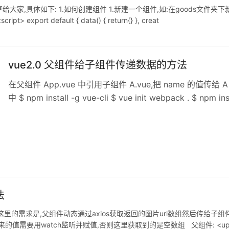
下: 1.如何创建组件 1.新建一个组件,如:在goods文件夹下新建goodsList.v
ipt> export default { data() { return{} }, creat
vue2.0 父组件给子组件传递数据的方法
在父组件 App.vue 中引用子组件 A.vue,把 name 的值传给
中 $ npm install -g vue-cli $ vue init webpack . $ npm i
选择解释 2.删除 1.删除App中的一些内容如下 2.删除component
App.vue 如下: <templ
法
里的需求是,父组件动态通过axios获取返回的图片url数组然后传给子
需要用watch监听并赋值,否则这里获取到的是空数组 父组件: <uploadImg :