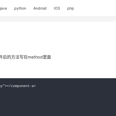
java
python
Android
IOS
php
后的方法写在method里面
y"></component-a>
