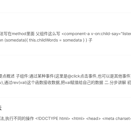
 父组件这么写 <component-a v-on:child-say="listenToMyBo
on (somedata){ this.childWords = somedata } } 子
点概述 子组件:通过某种事件(这里是@click点击事件,也可以是其他事件)发送数据
通过rev(val)这个函数接收数据,把val赋值给自己的数据 二.分步讲解 
({ el:
法
!DOCTYPE html> <html> <head> <meta charset="utf-8"> 