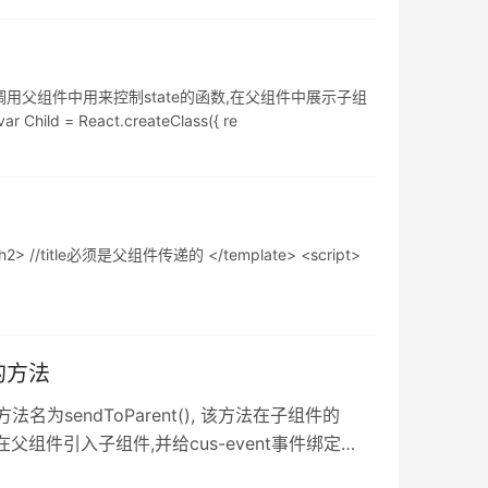
ps调用父组件中用来控制state的函数,在父组件中展示子组
ld = React.createClass({ re
2> //title必须是父组件传递的 </template> <script>
的方法
为sendToParent(), 该方法在子组件的
.msg); 在父组件引入子组件,并给cus-event事件绑定
.log(e), 而msg已经在data中声明,其值为"子级消息",故