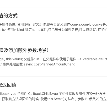
传值的方式
: 使用步骤: 定义组件:现有自定义组件com-a.com-b,com-a是c
></com-b> 使用v-bind 绑定name属性,红色部分为属性名称,可以随意写.
多值及添加额外参数场景）
is.value); 父组件: <!-- 在父组件中使用子组件 --> <editable-cell :text=
> // 事件处理函数 async costPlannedAmountChang
取返回值
back.vue 子组件 CallbackChild1.vue 子组件接收父组件的
返回值的时候. 使用this.$emit('方法名', '参数1', '参数2')
后给子组件,子组件再接收返回值. 示