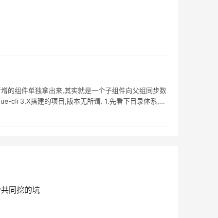
调用子组件
将新增的组件单独拿出来,其实就是一个子组件向父组同步数
-cli 3.X搭建的项目,版本无所谓. 1.先看下目录体系,下
lly共同挖的坑