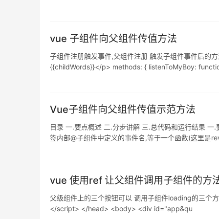
name="productImage" size=&qu
vue 子组件向父组件传值方法
子组件注册触发事件,父组件注册 触发子组件事件后的方法写在method里面
{{childWords}}</p> methods: { listenToMyBoy: functi
Vue子组件向父组件传值示范方法
目录 一.要点概述 二.分步讲解 三.总代码和运行结果 一.要
签内部@子组件中定义的事件名,等于一个函数(这里是rev),
始化一个变量(parentmsg),用来接收值: let vm = new Vue
vue 使用ref 让父组件调用子组件的方
父级组件上的三个按钮可以 调用子组件loading的三个方法,执行不同的操作 <
</script> </head> <body> <div id="app&qu