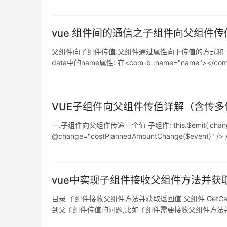
vue 组件间的通信之子组件向父组件
父组件向子组件传值:父组件通过属性向下传值的方式和子组件通信
data中的name属性: 在<com-b :name="name"
['name'],将上边红色的属性名称写在这里: 之后就
VUE子组件向父组件传值详解（含传
一.子组件向父组件传递一个值 子组件: this.$emit('change', th
@change="costPlannedAmountChange($event)" /
vue中实现子组件接收父组件方法并获
目录 子组件接收父组件方法并获取返回值 父组件 GetCall
到父子组件传值的问题,比如子组件需要接收父组件方法并获取该方法
数改为回调函数的形式,父组件里执行该回调函数,返回值