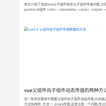
本文介绍了浅谈Vue父子组件和非父子组件传值问题,分享给大家,具体如
goodsList组件 </div> </template> <style> </style> <scr
vue父组件向子组件动态传值的两种方
在一些项目需求中需要父组件向子组件动态传值,比如我这
方法有两种, 方法一: props传值,这里注意一个问题,传过来的值