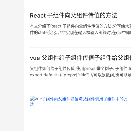
React 子组件向父组件传值的方法
本文介绍了React 子组件向父组件传值的方法,分享给大家 
件的state变化. /***实现在输入框输入邮箱时,在div中即时显示输入内容*
vue 父组件给子组件传值子组件给父
父组件如何给子组件传值 使用props 举个例子: 子组件:fromTest.vu
export default (){ props:["title"] //可以是数组,也可