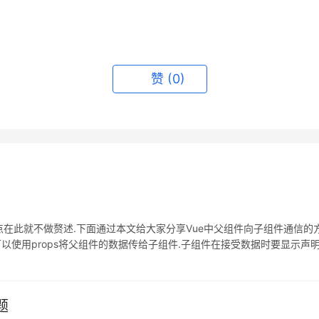
赞
(0)
在此就不做赘述.下面通过本文给大家分享Vue中父组件向子组件通信的方法,
props将父组件的数据传给子组件.子组件在接受数据时要显示声明props 看下
题