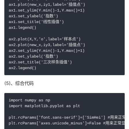
ax1.plot(new_x,iy1,label='插值点')

ax1.set_ylim(Y.min()-1,Y.max()+1)

ax1.set_ylabel('指数')

ax1.set_title('线性插值')

ax1.legend()

ax2.plot(X,Y,'o',label='样本点')

ax2.plot(new_x,iy3,label='插值点')

ax2.set_ylim(Y.min()-1,Y.max()+1)

ax2.set_ylabel('指数')

ax2.set_title('三次样条插值')

ax2.legend()
(5)、综合代码
import numpy as np

import matplotlib.pyplot as plt

plt.rcParams['font.sans-serif']=['SimHei'] #用来
plt.rcParams['axes.unicode_minus']=False #用来正常显