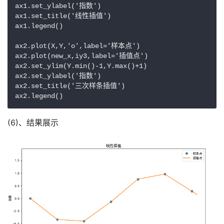
ax1.set_ylabel('指数')

ax1.set_title('线性插值')

ax1.legend()

ax2.plot(X,Y,'o',label='样本点')

ax2.plot(new_x,iy3,label='插值点')

ax2.set_ylim(Y.min()-1,Y.max()+1)

ax2.set_ylabel('指数')

ax2.set_title('三次样条插值')

(6)、结果展示