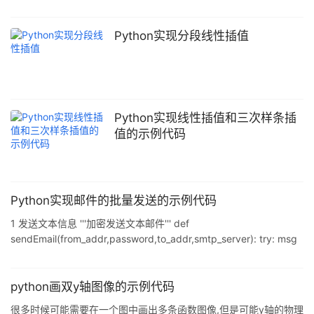
法求取每两个坐标之间的其他4个点的值. 二.插值原理 使用等比插值
的方法 起始值为 a 终止值为 b 步长值为 (a-b)/5 后面的数分别为
a+n, a+2n, a+3n, a+4n 三.代码实习对 x 插值 interx.py import
Python实现分段线性插值
numpy as np f = np.loadtxt('datax.txt') a = f[:, 0] b = f[:
Python实现线性插值和三次样条插
值的示例代码
Python实现邮件的批量发送的示例代码
1 发送文本信息 '''加密发送文本邮件''' def
sendEmail(from_addr,password,to_addr,smtp_server): try: msg
= MIMEText('你好,来自信息化工程所的问候...', 'plain', 'utf-8') # 文
本邮件 # msg = MIMEText('<html><body><h1>你好</h1>' +
'<p>send by <a href="http:/
python画双y轴图像的示例代码
很多时候可能需要在一个图中画出多条函数图像,但是可能y轴的物理