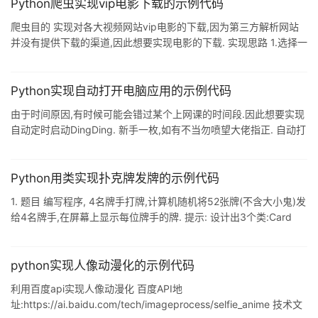
息,都可以选择是否持久化,粒度更小.更灵活. 可以实现负载均衡
Python爬虫实现vip电影下载的示例代码
RabbitMQ应用场景 异步处理:比如用户注册时的确认邮件.短信等交
爬虫目的 实现对各大视频网站vip电影的下载,因为第三方解析网站
由rabbitMQ进行异步处理 应用解耦:比如收发消息双方可以使用
并没有提供下载的渠道,因此想要实现电影的下载. 实现思路 1.选择一
个合适的vip解析网站,这里选择了无名小站的接口,因为尝试了很多
网站,有些网站想要爬取很困难,无名小站相对简单,接口为
www.wmxz.wang/video.php?url=[vip电影的链接] 2.利用Fiddler
Python实现自动打开电脑应用的示例代码
进行抓包,模拟浏览器发送post请求,获取电影实际下载地址. 3.使用
由于时间原因,有时候可能会错过某个上网课的时间段.因此想要实现
PyQt5进行包装,实现多样化的功能.(可选) 页面分析 我使用Fiddler
自动定时启动DingDing. 新手一枚,如有不当勿喷望大佬指正. 自动打
抓
开DingDing可以由两种方法实现: 通过找出找出软件在电脑中快捷方
式的位置(电脑屏幕中的坐标),使用代码模拟鼠标进行双击打开. 通过
输入软件在电脑中的安装路径打开软件. 1.第一种方法: ​在python中,
Python用类实现扑克牌发牌的示例代码
使用pip install pyautogui 安装第三方库,在此库中,可以使用
1. 题目 编写程序, 4名牌手打牌,计算机随机将52张牌(不含大小鬼)发
pyautogui.position()获取当前鼠标放置位置的坐标.我们
给4名牌手,在屏幕上显示每位牌手的牌. 提示: 设计出3个类:Card
类.Hand类和Poke类. Card类代表一张牌,其中FaceNum字段指出是
牌面数字1~13,Suit字段指出的是花色,值"梅"为梅花,"方"为方
块,"红"为红心,"黑"为黑桃. Hand类代表一手牌,可以认为是一位牌手
python实现人像动漫化的示例代码
手里的牌,其中cards列表变量存储牌手手里的牌.可以增加牌.
利用百度api实现人像动漫化 百度API地
址:https://ai.baidu.com/tech/imageprocess/selfie_anime 技术文