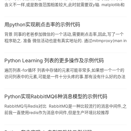
含义不一样,或是数值范围相差较大,此时就需要双y轴. matplotlib和
seaborn都可以画双y轴图像. 一个例子: import seaborn as sns
import matplotlib.pyplot as plt # ax1 for KDE, ax2 for CDF f, ax1
= plt.subplots() ax1.grid(True) # ax1.set_ylim(0, 1)
用python实现刷点击率的示例代码
ax1.set_ylabel('
背景 同事的老爸参加微信的一个活动,需要刷点击率,因此,写了一个
程序助之. 准备 微信活动也是有真实地址的. 通过mitmproxy(man in
the middle proxy)的方式,可以获取微信获取网页的真实地址(url).
完整可运行代码 import os import time import argparse import
platform def visit_win(url, times, duration): import urllib2 def
Python Learning 列表的更多操作及示例代码
_visit_win(): t
遍历列表-for循环 列表中存储的元素可能非常多,如果想一个一个的
访问列表中的元素,可能是一件十分头疼的事.那有没有什么好的办法
呢?当然有!使用 for循环 假如有一个食物名单列表,通过 for循环 将列
表中的食物名称都打印出来 # 定义一个食物名单列表 foods =
['potato', 'tomato', 'noodles', 'apple', 'pizza'] # 循环访问foods列
Python实现RabbitMQ6种消息模型的示例代码
表 for food in foods: print(food) 输出: potato tomato
RabbitMQ与Redis对比 ​ RabbitMQ是一种比较流行的消息中间件,之
前我一直使用redis作为消息中间件,但是生产环境比较推荐
RabbitMQ来替代Redis,所以我去查询了一些RabbitMQ的资料.相比
于Redis,RabbitMQ优点很多,比如: 具有消息消费确认机制 队列,消