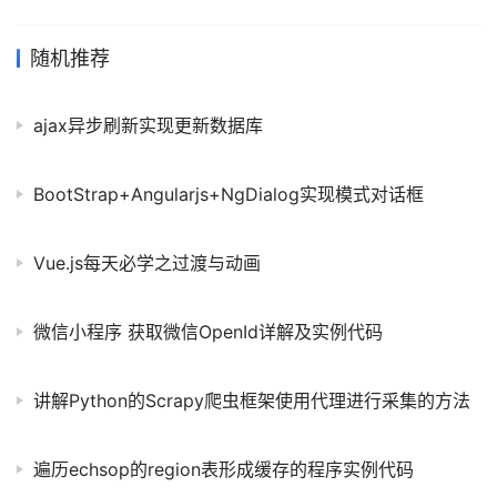
档:https://ai.baidu.com/ai-doc/IMAGEPROCESS/Mk4i6olx5 注册
百度账号,开通实现人像动漫化,创建应用. # encoding:utf-8 import
requests import base64 # client_id 为官网获取的AK,
随机推荐
client_secret 为官网获取的SK host
ajax异步刷新实现更新数据库
BootStrap+Angularjs+NgDialog实现模式对话框
Vue.js每天必学之过渡与动画
微信小程序 获取微信OpenId详解及实例代码
讲解Python的Scrapy爬虫框架使用代理进行采集的方法
遍历echsop的region表形成缓存的程序实例代码