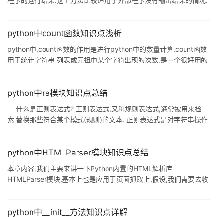
程序的运行结果.这个方法比较适用于外部程序没有输出结果的情况.
import os os.system('ls') commands.getstatusoutput 使用
commands模块的getoutput方法,这种方法同popend的区别在于
popen返回的是一个文件句柄,而本方法将外部程序的输出结果当作
python中count函数知识点浅析
字符串返回,很多情况下用起来要更方便些. 主要方法:
python中,count函数的作用是进行python中的数量计算.count函数
commands.getstatusoutput(cmd)
用于统计字符串.列表或元祖中某个字符出现的次数,是一个很好用的
统计函数.具体介绍请看本文. 1.count函数 统计列表ls中value元素出
现的次数 2.语法 str.count("char", start,end) 或 str.count("char") -
> int 返回整数 3.参数 str -- 为要统计的字符(可以是单字符,也可以
python中re模块知识点总结
是多字符). star -- 为索引字
一.什么是正则表达式? 正则表达式,又称规则表达式,通常被用来检
索.替换那些符合某个模式(规则)的文本. 正则表达式是对字符串操作
的一种逻辑公式,就是用事先定义好的一些特定字符.及这些特定字符
的组合,组成一个"规则字符串",这个"规则字符串"用来表达对字符串
的一种过滤逻辑. 二.正则表达式的匹配规则 1.表示字符 ·:匹配任意除
python中HTMLParser模块知识点总结
换行符'\n'外的字符,但是在DOTALL模式中也可以匹配换行符'\n' \:转
本章内容,我们主要来讲一下Python内置的HTML解析库
义字符,使后一个字符改变原来的意思,如果字符串中想匹配*,可
HTMLParser模块,基本上也是应用于页面抓取上,假设,我们需要去收
集页面上已存在的静态链接,但是页面肯定代码量都非常大,并且页面
也很多,这样看来,会比较麻烦,工作量也非常大,这个时候,我们就可以
用到htmlparser模块,一起来了解具体使用内容. 安装: npm install
python中__init__方法知识点详解