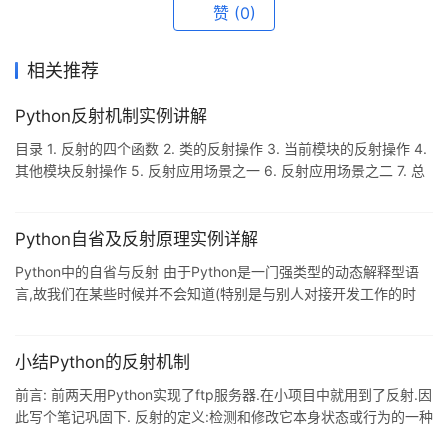
赞
(0)
相关推荐
Python反射机制实例讲解
目录 1. 反射的四个函数 2. 类的反射操作 3. 当前模块的反射操作 4.
其他模块反射操作 5. 反射应用场景之一 6. 反射应用场景之二 7. 总
结 通常,我们操作对象的属性或者方法时,是通过点"."操作符进行的.
例如下面的代码: class Person: type = "mammal" def __init__(self,
name): self.name = name def say_hi(self): print('Hello, my name
Python自省及反射原理实例详解
is
Python中的自省与反射 由于Python是一门强类型的动态解释型语
言,故我们在某些时候并不会知道(特别是与别人对接开发工作的时
候)对象中具有的属性与方法. 这个时候我们并不能直接通过 .或者查
看底层的 __dict__ 方法来获得该对象下的属性与方法,我们需要使用
一种更文明的方式来获取该对象下的属性与方法,故这种文明的方式
小结Python的反射机制
被称之为反射. 自省和反射是两个比较专业化的术语,首先自省是获取
前言: 前两天用Python实现了ftp服务器.在小项目中就用到了反射.因
对象的能力,而反射是操纵对象的能力. Python中使用delattr()和
此写个笔记巩固下. 反射的定义:检测和修改它本身状态或行为的一种
setattr()实现反射,而其
能力(自省). 而通过反射,Python可以通过字符串的映射或修改程序运