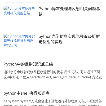
行的状态和方法. 反射的四个方法.hasattr,getattr,setattr,delattr
hasattr:判断一个方法是否存在与这个类中 class Person(object):
Python异常处理与反射相关问题总
def __init__(self,name): self.name = name def talk
结
python光学仿真实现光线追迹折射
与反射的实现
Python中的反射知识点总结
通过字符串映射或修改程序运行时的状态.属性.方法, 可以通过下面
这4中方法 ''' 使用getattr(object, name_str, default=None) 方法获
取object对象里 对应的方法或者属性的内存地址 如果是属性:直接返
回属性值 如果是方法:返回方法的内存地址 ''' #
hasattr(object,name_str) 判断object对象是否有一个名为name_str
python中shell执行知识点
的方法或者属性 代码演示: # -*- coding:utf8 -*- class Person(ob
os.system system方法会创建子进程运行外部程序,方法只返回外部