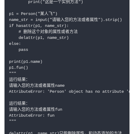
        print("这是一个实例方法")

p1 = Person("某人飞")

name_str = input("请输入您的方法或者属性").strip()

if hasattr(p1, name_str):

    # 删除这个对象的属性或者方法

    delattr(p1, name_str)

else:

    pass

print(p1.name)

p1.fun()

"""

运行结果：

请输入您的方法或者属性name

AttributeError: 'Person' object has no attribute 'nam
运行结果：

请输入您的方法或者属性fun

AttributeError: fun

"""

delattr(p1, name_str)只能删除属性，和动态添加的方法