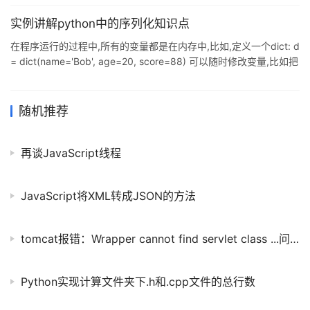
实例讲解python中的序列化知识点
在程序运行的过程中,所有的变量都是在内存中,比如,定义一个dict: d
= dict(name='Bob', age=20, score=88) 可以随时修改变量,比如把
name改成'Bill',但是一旦程序结束,变量所占用的内存就被操作系统全
部回收.如果没有把修改后的'Bill'存储到磁盘上,下次重新运行程序,变
量又被初始化为'Bob'. 我们把变量从内存中变成可存储或传输的过程
随机推荐
称之为序列化,在Python中叫pickling,在其他语言中也被称之为
serialization,marshal
再谈JavaScript线程
JavaScript将XML转成JSON的方法
tomcat报错：Wrapper cannot find servlet class ...问题解决
Python实现计算文件夹下.h和.cpp文件的总行数