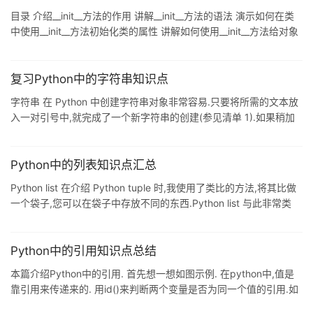
htmlparser htmlparser提供构造函数: function Parser(handler) {
目录 介绍__init__方法的作用 讲解__init__方法的语法 演示如何在类
this._handler = handl
中使用__init__方法初始化类的属性 讲解如何使用__init__方法给对象
动态添加属性 __init__方法的多态特性 __init__和super的用法 提醒注
意事项 总结 介绍__init__方法的作用 __init__ 方法是 Python 中面向
对象编程中类的特殊方法,也称为构造方法,当创建一个类的实例
复习Python中的字符串知识点
时,__init__ 方法会自动调用. 它的主要作用是初始化实例的属性,在实
字符串 在 Python 中创建字符串对象非常容易.只要将所需的文本放
例被创建后,你可以通过这
入一对引号中,就完成了一个新字符串的创建(参见清单 1).如果稍加
思考的话,您可能会感到有些困惑.毕竟,有两类可以使用的引号:单引
号 (') 和双引号 (").幸运的是,Python 再一次使这种问题迎刃而解.您
可以使用任意一类引号来表示 Python 中的字符串,只要引号一致就
Python中的列表知识点汇总
行.如果字符串是以单引号开始,那么必须以单引号结束,反之亦然.如
Python list 在介绍 Python tuple 时,我使用了类比的方法,将其比做
果不遵循这一规则,则会出现 SyntaxError 异常. 清单 1. 在 Pytho
一个袋子,您可以在袋子中存放不同的东西.Python list 与此非常类
似,因此,它的功能与袋子的功能也非常类似.但有一点是不同的,即您
可以使用方括号创建 list,如清单 1 所示. 清单 1. 在 Python 中创建一
个 list >>> l = [0, 1, 2, 3, 4, 5, 6, 7, 8, 9] >>> l [0, 1, 2, 3, 4, 5, 6,
Python中的引用知识点总结
7, 8,
本篇介绍Python中的引用. 首先想一想如图示例. 在python中,值是
靠引用来传递来的. 用id()来判断两个变量是否为同一个值的引用.如
图. 图解引用.如图. 可变类型与不可变类型.如图.