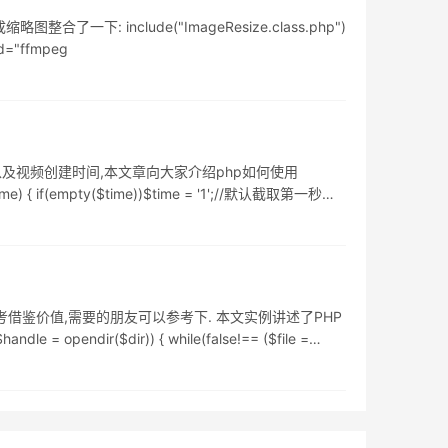
: include("ImageResize.class.php")
md="ffmpeg
以及视频创建时间,本文章向大家介绍php如何使用
 if(empty($time))$time = '1';//默认截取第一秒第
考借鉴价值,需要的朋友可以参考下. 本文实例讲述了PHP
opendir($dir)) { while(false!== ($file =