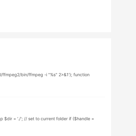
/bin/ffmpeg -i "%s" 2>&1'); function
et to current folder if ($handle =