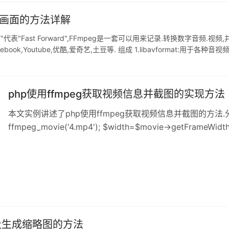
频画面的方法详解
F"代表"Fast Forward",FFmpeg是一套可以用来记录.转换数字音
cebook,Youtube,优酷,爱奇艺,土豆等. 组成 1.libavformat
php使用ffmpeg获取视频信息并截图的实现方法
本文实例讲述了php使用ffmpeg获取视频信息并截图的方法.分享
ffmpeg_movie('4.mp4'); $width=$movie->getFrameWidth
$count= $movie->getFrameCount(); print $count . ''; $n = r
图及生成缩略图的方法