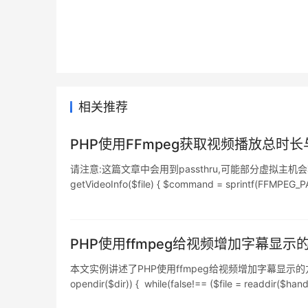
相关推荐
PHP使用FFmpeg获取视频播放总时
请注意:这篇文章中会用到passthru,可能部分虚拟主机会将此命令禁用. 代码如
getVideoInfo($file) { $command = sprintf(FFMPEG_PAT
PHP使用ffmpeg给视频增加字幕显示
本文实例讲述了PHP使用ffmpeg给视频增加字幕显示的方法.分享给大家供
opendir($dir)) { while(false!== ($file = readdir($handle)