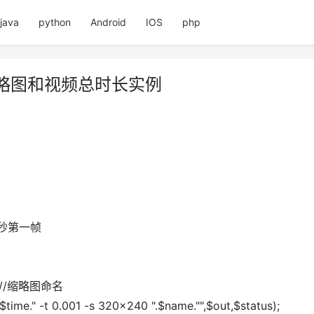
java
python
Android
IOS
php
缩略图和视频总时长实例
取第一秒第一帧
pg';//缩略图命名
 ".$time." -t 0.001 -s 320x240 ".$name."",$out,$status);