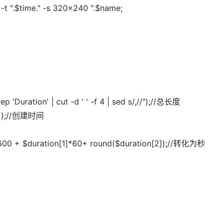
 3 -t ".$time." -s 320x240 ".$name;
rep 'Duration' | cut -d ' ' -f 4 | sed s/,//");//总长度
ile));//创建时间
]*3600 + $duration[1]*60+ round($duration[2]);//转化为秒