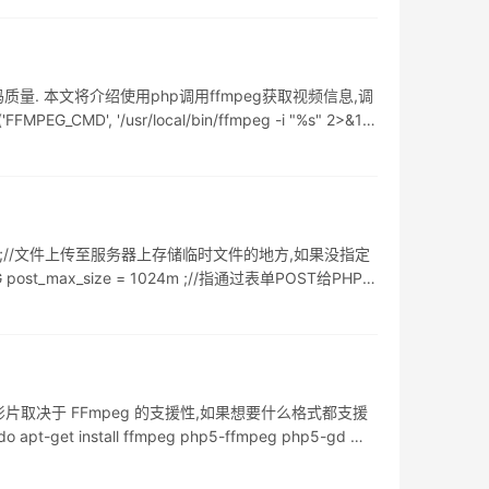
质量. 本文将介绍使用php调用ffmpeg获取视频信息,调
, '/usr/local/bin/ffmpeg -i "%s" 2>&1');
mp_dir ;//文件上传至服务器上存储临时文件的地方,如果没指定
t_max_size = 1024m ;//指通过表单POST给PHP的
读取影片取决于 FFmpeg 的支援性,如果想要什么格式都支援
install ffmpeg php5-ffmpeg php5-gd 撷