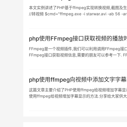
本文实例讲述了PHP基于ffmpeg实现转换视频,截图及生成缩略图
//转视频 $cmd="ffmpeg.exe -i starwar.avi -ab 56 -a
php使用FFmpeg接口获取视频的播
FFmpeg是一个视频插件,我们可以利用调用FFmpe
FFmpeg接口获取视频信息,需要的朋友可以参考一下. FFmpeg获得视频文
一帧 $strlen = strlen($file); // $vid
php使用ffmpeg向视频中添加文字字
这篇文章主要介绍了PHP使用ffmpeg给视频增加字幕显
使用ffmpeg给视频增加字幕显示的方法.分享给大家供大家参考.具体实现方法如下: <
readdir($handle)