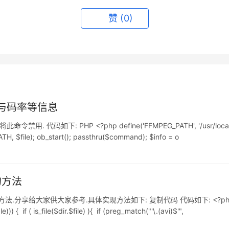
赞
(0)
长与码率等信息
下: PHP <?php define('FFMPEG_PATH', '/usr/local/ffmpeg2
H, $file); ob_start(); passthru($command); $info = o
的方法
大家参考.具体实现方法如下: 复制代码 代码如下: <?php $dir = './'; // s
)) { if ( is_file($dir.$file) ){ if (preg_match("'\.(avi)$'",