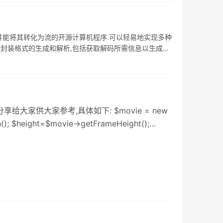
频.视频,并能将其转化为流的开源计算机程序.可以轻易地实现多种
:用于各种音视频封装格式的生成和解析,包括获取解码所需信息以生成解
给大家供大家参考,具体如下: $movie = new
(); $height=$movie->getFrameHeight();
ound ( $count/16 ); print $n . ''; for