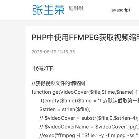
javascript
PHP中使用FFMPEG获取视频
2026-06-19 11:15:35
 代码如下:
//获得视频文件的缩略图
function getVideoCover($file,$time,$name) {
     if(empty($time))$time = '1';//默认截
     $strlen = strlen($file);
     // $videoCover = substr($file,0,$strlen-4);
     // $videoCoverName = $videoCover.'.j
     //exec("ffmpeg -i ".$file." -y -f mjpeg -ss