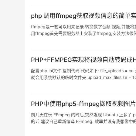
php 调用ffmpeg获取视频信息的简单
ffmpeg是一套可以用来记录.转换数字音频.视频,并能将
用ffmpeg首先需要服务器上安装了ffmpeg,安装方法很简单,可自行搜索.
/** *
PHP+FFMPEG实现将视频自动转码成
配置php.ini文件 复制代码 代码如下: file_upload
就会用系统默认的临时文件夹 upload_max_filesize =
所能接收的最大值,我们也设置为1G ma
PHP中使用php5-ffmpeg撷取视频图
前几天在玩 FFmpeg 的时后,突然发现 Ubuntu 上多
的话,建议自己重新编译 FFmpeg. 效率并没有我想像中的快,两分钟的
图测试范例: 复制代码 代码如下: <?php $p