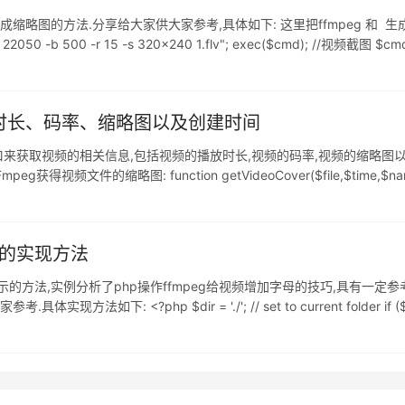
的方法.分享给大家供大家参考,具体如下: 这里把ffmpeg 和 生成缩略图整合了一下
r 22050 -b 500 -r 15 -s 320x240 1.flv"; exec($cmd); //视频截图 $c
放时长、码率、缩略图以及创建时间
g接口来获取视频的相关信息,包括视频的播放时长,视频的码率,视频的缩略图
件的缩略图: function getVideoCover($file,$time,$name) {
幕的实现方法
示的方法,实例分析了php操作ffmpeg给视频增加字母的技巧,具有一定参
?php $dir = './'; // set to current folder if ($handle = 