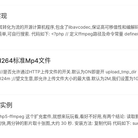
实现
其转化为流的开源计算机程序,包含了libavcodec,保证高可移值性和编解码
 代码如下: <?php // 定义ffmpeg路径及命令常量 define('FFMPEG_CMD'
H264标准Mp4文件
s = on ;//是否允许通过HTTP上传文件的开关.默认为ON即是开 upload_t
 1024m ;//望文生意,即允许上传文件大小的最大值.默认为2M,我们设置为1G pos
片实例
了 php5-ffmpeg 这个扩充套件,就想来玩玩看,看好不好用,有两个结论: 
影片取十张图,大约 30 秒. 安装方法: 复制代码 代码如下: sudo apt-get 