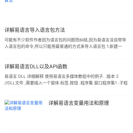
详解易语言导入语言包方法
可能有不少软件作者因为语言包的问题而纠结,因为易语言没自带导
入语言包的命令,所以只能用最普通的方式来导入语言包 1.新建一
个"易语言"窗口程序 2.然后在桌面创建两个语言配置文件 你可以选
择自己喜爱的语言 我在这里创建了英语和中文两个语言配置文件 3.
组件有一个按钮 六个标签 两个单选框 标签内容对应语言配置文件
详解易语言DLL以及API函数
你可以根据自己喜爱更改 我只是举个例子 4.具体代码如下: .版本 2 .
易语言 DLL 详细解释 使用易语言多媒体教程中的例子. .版本 2
支持库 shell .程序集 窗口程序集_启动窗口 .程序集变量 语言, 文本
//DLL文件 ,需要插入一个窗体.标签.按钮 .程序集 窗口程序集1 .子程
型 .子程序 导入语言
序 _按钮1_被单击 窗口1.销毁 () .子程序 自创信息框, , 公开 .参数 标
题, 文本型 .参数 内容, 文本型 载入 (窗口1, , 假) // 载入(),必须放在
前面,放在后两句的后面则提示窗口无法载入 窗口1.标题 ＝ 标题 窗
详解易语言变量用法和原理
口1.标签1.标题 ＝ 内容 //编译为自创信息框.dll //当你想调用前面的
dll时,必须先插入dll命