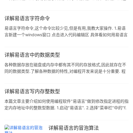
果发现 绝对取整
系统中被合并为"首拼及全拼输入法",系统自动判别所输入的拼音是
首拼方式还是全拼方式.双拼输入法的编码规则与 Windows 系统所
提供的双拼输入法一致.例如:欲输入"取整 (1.23)"语句,各种输入法的
详解易语言字符命令
输入文本为: ・ 首拼及全拼输入法: qz(1.23) 或者 quzheng(1.23)
易语言字符命令,这个命令比较少见,但是有用,我教大家操作. 1.易语
・ 双拼输入法: quvg(1.23) ・ 英文
言新建一个windows窗口 点击进入代码编辑区 具体看如何用易语言
编写自己第一个程序? 2.我们输入 这个命令 字符() 3.展开这个字符
命令 我们发现只有一个参数 4.这个参数比较少见,字节型它的取值范
围为0~255 我们输入100看看 5.运用调试输出这个函数,具体看易语
详解易语言中的数据类型
言调试输出函数实例详解 我们输入调试输出 (字符 (100)) 6.结果为
各种数据存放在磁盘或内存中都有其不同的存放格式,因此就存在不
d 这个需要对照 ASCII表看看
同的数据类型.了解各种数据的特性,对编程开发来说是十分重要. 程
序中经常会进行一些运算,易语言中的运算都要使用运算符进行识别
处理,并通过运算表达式来完成运算操作.程序中对各数据之间的关系
的描述也要通过运算符. 1.易语言的数据类型 一个程序内部应包括两
详解易语言写内存整数型
个方面的内容:1.数据的描述.2.操作步骤,即对程序动作的描述. 数据
本篇文章主要介绍如何使用编程软件"易语言"做到修改指定进程的指
是程序操作的对象,操作的结果会改变数据的内容.打个比方:要做一道
定内存地址中的整数型数据. 1.启动"易语言". 2.选择"菜单栏"中的"f.
菜,做菜前先选择烹饪的原材料(即对数据进行描述),然后
程序",再在弹出的列表中选择"N.新建". 3.在弹出的标题为"新建:"的
窗口中选择"Windows窗口程序",再点击标题为"确定(o)"的按钮. 4.
在背景为灰色的,且标题为""(空的文本
详解易语言的冒泡算法