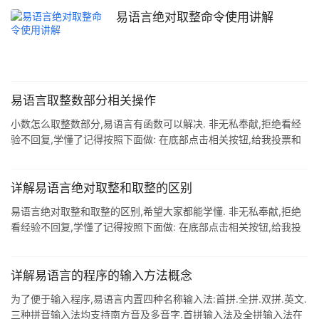
易语言绝对取整命令使用讲解
易语言取整数部分相关操作
小数怎么取整数部分,易语言有函数可以解决. 非无私奉献,拒绝看经
验不回复,学懂了记得按照下面做: 在底部点击相关按钮,给我投票和
点赞. 有心得或者疑问,点击相关按钮反馈. 具体操作请看图. 1.易语言
新建一个windows窗口 点击进入代码编辑区 2.我们要使用取整这个
函数 我们输入取整() 3.发现这个函数只有一个参数 4.我们输入这个
详解易语言绝对取整和取整的区别
参数 我们输入1.789 5.我们调试输出这个函数返回值 我们输入调试
易语言绝对取整和取整的区别,希望大家都能学懂. 非无私奉献,拒绝
输出(取整(1.789)) 6.运行看看结果 结果为1 非常正确 成功了 总结:
看经验不回复,学懂了记得按照下面做: 在底部点击相关按钮,给我投
感谢大家对
票和点赞. 有心得或者疑问,点击相关按钮反馈. 具体操作请看图. 1.易
语言新建一个windows窗口 点击进入代码编辑区 2.我们输入绝对取
整() 展开看看 发现只有一个参数 3.在输入取整() 展开看看 发现还是
详解易语言的程序的输入方法概念
只有一个参数 4.看上去没有什么不同 我们举个例子 我们把这个参数
为了便于输入程序,易语言内置四种名称输入法:首拼.全拼.双拼.英文.
都设为-7.8 5.我们在输入调试输出 用法如图所示 6.然后运行 通过结
三种拼音输入法均支持南方音及多音字.首拼输入法及全拼输入法在