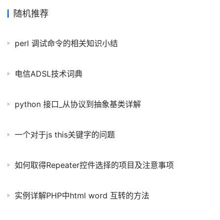
口 public interface UserDao { public List<User>
随机推荐
getUsersByCollection(Collection collection); } mapper文件 <sel
perl 调试命令的相关知识小结
电信ADSL技术词典
python 接口_从协议到抽象基类详解
一个对于js this关键字的问题
如何取得Repeater控件选择的项目及注意事项
实例详解PHP中html word 互转的方法