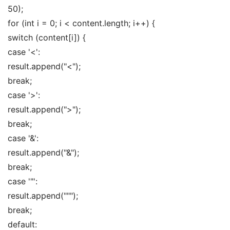
50); 
for (int i = 0; i < content.length; i++) { 
switch (content[i]) { 
case '<': 
result.append("<"); 
break; 
case '>': 
result.append(">"); 
break; 
case '&': 
result.append("&"); 
break; 
case '"': 
result.append("""); 
break; 
default: 