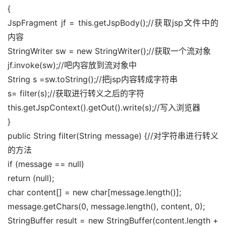
{ 
JspFragment jf = this.getJspBody();//获取jsp文件中的
内容 
StringWriter sw = new StringWriter();//获取一个流对象 
jf.invoke(sw);//吧内容放到流对象中 
String s =sw.toString();//把jsp内容转成字符串 
s= filter(s);//获取进行转义之后的字符 
this.getJspContext().getOut().write(s);//写入浏览器 
} 
public String filter(String message) {//对字符串进行转义
的方法 
if (message == null) 
return (null); 
char content[] = new char[message.length()]; 
message.getChars(0, message.length(), content, 0); 
StringBuffer result = new StringBuffer(content.length + 