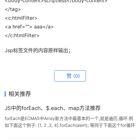
<body-content>scriptless</body-content> 
</tag> 
<c:htmlFilter> 
<a href=""> aaa</a> 
</c:htmlFilter>
Jsp标签文件的内容原样输出；
赞
(0)
相关推荐
JS中的forEach、$.each、map方法推荐
forEach是ECMA5中Array新方法中最基本的一个,就是遍历,循环.例
如下面这个例子: [1, 2 ,3, 4].forEach(alert); 等同于下面这个for循环
var array = [1, 2, 3, 4]; for (var k = 0, length = array.length; k <
length; k++) { alert(array[k]); } Array在ES5新增的方法中,参数都