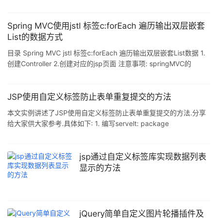
般来说当我们创建自定义集合的时候为了让其能支持foreach遍历,就
只能让其实现IEnumerable接口(可能还要实现IEnumerator接口) 但
是我们也可以通过使用yield关键字构建的迭代器方法来实现foreach
Spring MVC使用jstl 标签c:forEach 遍历输出双层嵌套
的遍历,且自定义的集合不用实现IEnumerable接口 注意:虽然不用实
List的数据方式
现IEnumerable接口 ,但是迭代器的方法必须命名为
目录 Spring MVC jstl 标签c:forEach 遍历输出双层嵌套List数据 1.
创建Controller 2.创建对应的jsp页面 注意事项: springMVC的
forEach不能正常显示 1.问题 2.解决 Spring MVC jstl 标签c:forEach
遍历输出双层嵌套List数据 具体操作步骤如下: 1.创建Controller
import java.util.ArrayList; import java.util.List; import javax.serv
JSP使用自定义标签防止表单重复提交的方法
本文实例讲述了JSP使用自定义标签防止表单重复提交的方法.分享
给大家供大家参考.具体如下: 1. 编写servelt: package
cn.itcast.apsliyuan.web.servlet; import java.io.IOException;
import javax.servlet.ServletException; import
javax.servlet.http.HttpServlet; import
jsp通过自定义标签库实现数据列表
javax.servlet.http.HttpServletReques
显示的方法
jQuery简单自定义图片轮播插件及