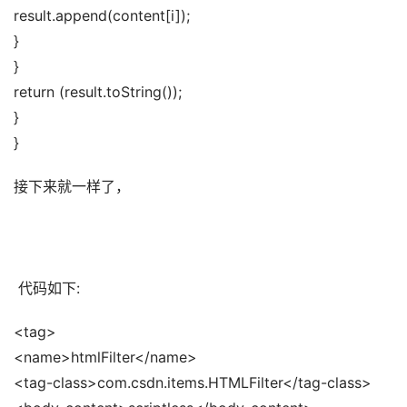
result.append(content[i]); 
} 
} 
return (result.toString()); 
} 
}
接下来就一样了， 
 代码如下:
<tag> 
<name>htmlFilter</name> 
<tag-class>com.csdn.items.HTMLFilter</tag-class> 