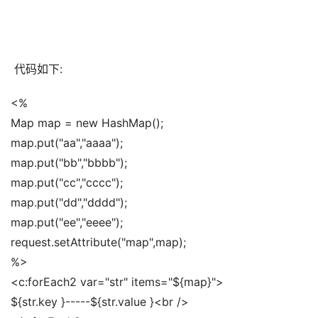
 代码如下:
<% 
Map map = new HashMap(); 
map.put("aa","aaaa"); 
map.put("bb","bbbb"); 
map.put("cc","cccc"); 
map.put("dd","dddd"); 
map.put("ee","eeee"); 
request.setAttribute("map",map); 
%> 
<c:forEach2 var="str" items="${map}"> 
${str.key }-----${str.value }<br /> 