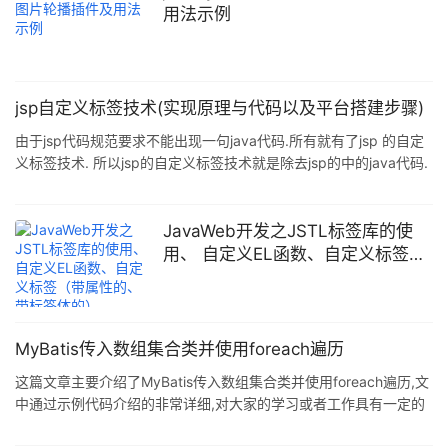
用法示例
jsp自定义标签技术(实现原理与代码以及平台搭建步骤)
由于jsp代码规范要求不能出现一句java代码.所有就有了jsp 的自定
义标签技术. 所以jsp的自定义标签技术就是除去jsp的中的java代码.
同时封装标签个人感觉也是一种安全性的体现,不让别人知道实现内
部的代码. 那个如何实现自定义标签技术呢? 第一你得搭建一个环
境,apche公司给了两个jar包分别是jstl.Jar和standar.Jar.将他们导
JavaWeb开发之JSTL标签库的使
入到javaweb工程下wed-inf的lib目录下面.(这两个jar包网上很多,也
用、 自定义EL函数、自定义标签
可上官网直接下载) 环境构建完毕.下面我用一段代码来制作一
（带属性的、带标签体的）
MyBatis传入数组集合类并使用foreach遍历
这篇文章主要介绍了MyBatis传入数组集合类并使用foreach遍历,文
中通过示例代码介绍的非常详细,对大家的学习或者工作具有一定的
参考学习价值,需要的朋友可以参考下 在mapper中传入数组或集合
类,使用foreach标签遍历出其中的值与SQL语句拼接 JAVA dao层接