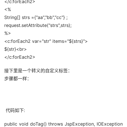
</c:forEach2> 
<% 
String[] strs ={"aa","bb","cc"} ; 
request.setAttribute("strs",strs); 
%> 
<c:forEach2 var="str" items="${strs}"> 
${str}<br> 
</c:forEach2>
接下里是一个转义的自定义标签： 
步骤都一样： 
 代码如下:
public void doTag() throws JspException, IOException 