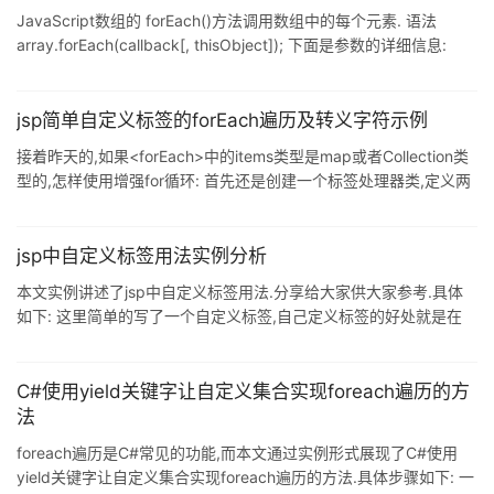
JavaScript数组的 forEach()方法调用数组中的每个元素. 语法
array.forEach(callback[, thisObject]); 下面是参数的详细信息:
callback : 函数测试数组的每个元素. thisObject : 对象作为该执行
回调时使用. 返回值: 返回创建数组. 兼容性: 这种方法是一个
JavaScript扩展到ECMA-262标准;因此它可能不存在在标准的其他
jsp简单自定义标签的forEach遍历及转义字符示例
实现.为了使它工作,你需要添加下面的脚本代码的顶部: if
接着昨天的,如果<forEach>中的items类型是map或者Collection类
(!Array.prototy
型的,怎样使用增强for循环: 首先还是创建一个标签处理器类,定义两
个属性,String var; Object items: 因为items要迭代各种集合,所以要
使用Object; 然后重写setter方法: 声明一个成员变量,集合类型的, 和
上面两个属性是不相同的,这个是用在类里的, 在items的setter方法
jsp中自定义标签用法实例分析
中,判断items的类型 然后继承他的doTag方法: 复制代码 代码如下:
本文实例讲述了jsp中自定义标签用法.分享给大家供大家参考.具体
public
如下: 这里简单的写了一个自定义标签,自己定义标签的好处就是在
jsp页面中可以使用自己定义的功能,完全与Java代码分离 1. tld文件
如下: 首先是要写×.tld文件,当项目随着服务器启动的时候,会检查项
目中有没有*tld文件. 写的tld文件 <?xml version="1.0"
C#使用yield关键字让自定义集合实现foreach遍历的方
encoding="UTF-8" ?> <taglib xmlns="http://ja
法
foreach遍历是C#常见的功能,而本文通过实例形式展现了C#使用
yield关键字让自定义集合实现foreach遍历的方法.具体步骤如下: 一