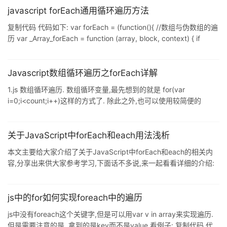
是function类型,默认有传参,forEach方法中的function回
javascript forEach通用循环遍历方法
复制代码 代码如下: var forEach = (function(){ //数组与伪数组的遍
历 var _Array_forEach = function (array, block, context) { if
(array == null) return; //对String进行特殊处理 if(typeof array ==
'string'){ array = array.split(''); } var i = 0,length = array.length;
for (;i < l
Javascript数组循环遍历之forEach详解
1.js 数组循环遍历. 数组循环变量,最先想到的就是 for(var
i=0;i<count;i++)这样的方式了. 除此之外,也可以使用较简便的
forEach 方式 2.forEach函数. Firefox 和Chrome 的Array 类型都有
forEach的函数.使用如下: <!--Add by oscar999--> <!DOCTYPE
HTML PUBLIC "-//W3C//DTD HTML 4.0 Transitional//EN"> &l
关于JavaScript中forEach和each用法浅析
本文主要给大家介绍了关于JavaScript中forEach和each的相关内
容,分享出来供大家参考学习,下面话不多说,来一起看看详细的介绍:
forEach是ES5中操作数组的一种方法,主要功能是遍历数组,例如:
var arr = [1,2,3,4]; arr.forEach(alert); 等价于: var arr = [1, 2, 3,
4]; for (var k = 0, length = arr.length; k < length; k++) {
js中的for如何实现foreach中的遍历
alert(array[k]);
js中没有foreach这个关键字,但是可以用var v in array来实现遍历.
但是需要注意的是, 拿到的是key而不是value.看例子: 复制代码 代