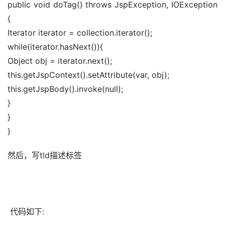
public void doTag() throws JspException, IOException 
{ 
Iterator iterator = collection.iterator(); 
while(iterator.hasNext()){ 
Object obj = iterator.next(); 
this.getJspContext().setAttribute(var, obj); 
this.getJspBody().invoke(null); 
} 
} 
}
然后，写tld描述标签 
 代码如下: