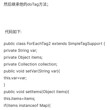
然后继承他的doTag方法； 
 代码如下:
public class ForEachTag2 extends SimpleTagSupport { 
private String var; 
private Object items; 
private Collection collection; 
public void setVar(String var){ 
this.var=var; 
} 
public void setItems(Object items){ 
this.items=items; 
if(items instanceof Map){ 