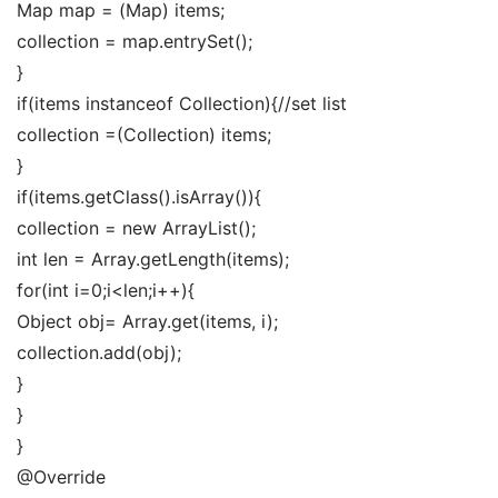
Map map = (Map) items; 
collection = map.entrySet(); 
} 
if(items instanceof Collection){//set list 
collection =(Collection) items; 
} 
if(items.getClass().isArray()){ 
collection = new ArrayList(); 
int len = Array.getLength(items); 
for(int i=0;i<len;i++){ 
Object obj= Array.get(items, i); 
collection.add(obj); 
} 
} 
} 
@Override 