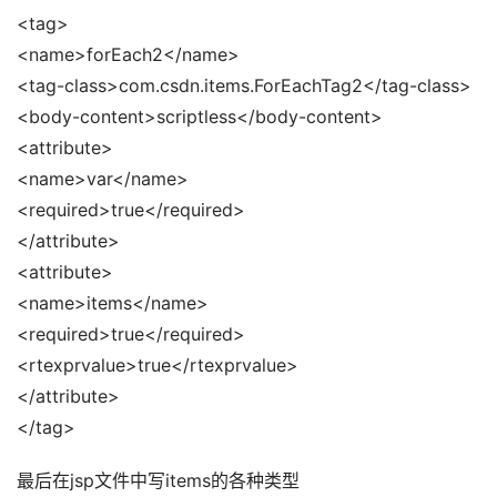
<tag> 
<name>forEach2</name> 
<tag-class>com.csdn.items.ForEachTag2</tag-class> 
<body-content>scriptless</body-content> 
<attribute> 
<name>var</name> 
<required>true</required> 
</attribute> 
<attribute> 
<name>items</name> 
<required>true</required> 
<rtexprvalue>true</rtexprvalue> 
</attribute> 
</tag>
最后在jsp文件中写items的各种类型 