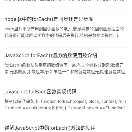
码如下: <script type="text/javascript"> // 普通数组 var intArray
= new Array(); intArray[0] = "第一个"; intArray[1] = "第二个";
for(var i = 0; i<intA
node.js中的forEach()是同步还是异步呢
node里几乎所有用到回调函数的地方,都是异步的,回调函数后面的
代码很可能比回调函数中的代码后先执行,特别是数据库操作.当
然,node也提供了同步版本的函数,例如文件操作,fs.readFileSync()
是fs.readFile()的同步版本. 那么问题来了,forEach()是不是异步的
呢?按理说,没有加Sync,应该是异步的呀. 复制代码 代码如下: var
JavaScript forEach()遍历函数使用及介绍
arr = ['a', 'b', 'c']; var str = '123'; arr.forEach(function(ite
forEach()函数从头到尾把数组遍历一遍.有三个参数分别是:数组元
素,元素的索引,数组本身(如果是一个参数就是数组元素,也就是数组
的值. var data=[1,2,3,4,5,6]; var sum=0;
data.forEach(function(v){//其中的v就是数组的值 123456
sum+=v;}) document.write(sum+"<br>");//打印出来是21
javascript forEach函数实现代码
data.forEach(function(o,p,q){//分别对应:数组元素,
复制代码 代码如下: function forEach(object, block, context, fn) {
if (object == null) return; if (!fn) { if (typeof object == "function"
&& object.call) { //遍历普通对象 fn = Function; } else if (typeof
object.forEach == "function" &&
详解JavaScript中的forEach()方法的使用