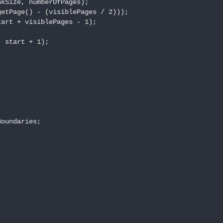
kSize, numberOfPages);

etPage() - (visiblePages / 2)));

art + visiblePages - 1);

 start + 1);

oundaries;
