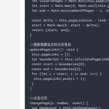
 let visiblePages = Math.min(this.pageLin
 let start = Math.max(0, Math.ceil(this.g
 let end = Math.min(numberOfPages - 1, st
 const delta = this.pageLinkSize - (end -
 start = Math.max(0, start - delta);

 return [start, end];

}

//更新需要显示的分页条目

updatePageLinks(): void {

 this.pageLinks = [];

 let boundaries = this.calculatePageLinkB
 const start = boundaries[0];

 const end = boundaries[1];

 for (let i = start; i <= end; i++) {

  this.pageLinks.push(i + 1);

 }

}

//点击分页

changePage(p: number, event) {

 var pageCount = this.getPageCount();
