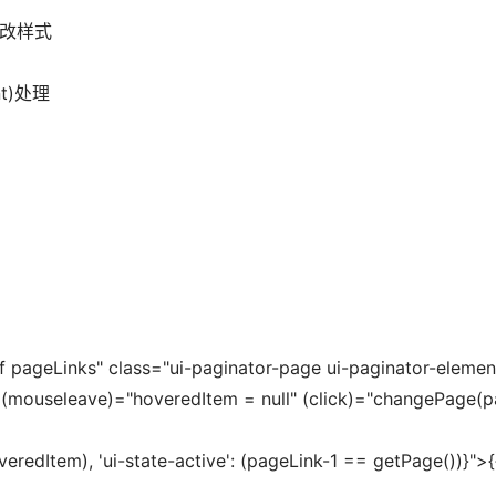
更改样式 
nt)处理
of pageLinks" class="ui-paginator-page ui-paginator-element 
(mouseleave)="hoveredItem = null" (click)="changePage(pa
overedItem), 'ui-state-active': (pageLink-1 == getPage())}">