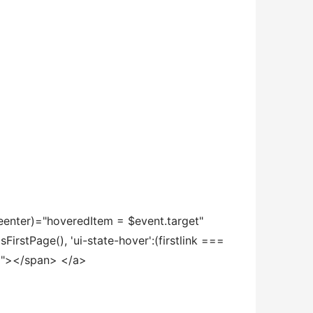
seenter)="hoveredItem = $event.target" 
rstPage(), 'ui-state-hover':(firstlink === 
ard"></span> </a>