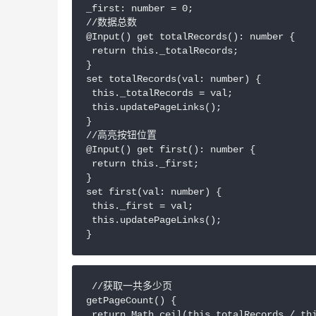
_first: number = 0;

//数据总数

@Input() get totalRecords(): number {

 return this._totalRecords;

}

set totalRecords(val: number) {

 this._totalRecords = val;

 this.updatePageLinks();

}

//高亮按钮位置

@Input() get first(): number {

 return this._first;

}

set first(val: number) {

 this._first = val;

 this.updatePageLinks();

 //获取一共多少页

getPageCount() {

 return Math.ceil(this.totalRecords / thi