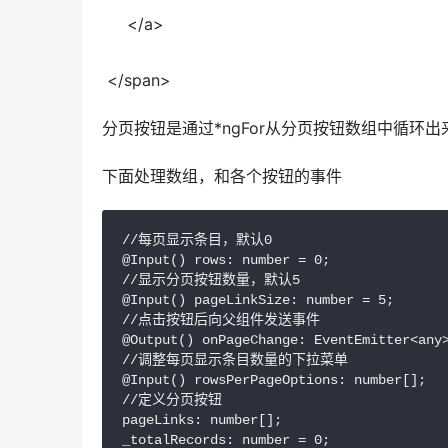
     </a>
 </span>
分页按钮是通过*ngFor从分页按钮数组中循环
下面处理数组，和各个按钮的事件
//每页显示条目，默认0

@Input() rows: number = 0;

//显示分页按钮数量，默认5

@Input() pageLinkSize: number = 5;

//点击按钮后向父组件发送事件

@Output() onPageChange: EventEmitter<any>
//调整每页显示条目数量的下拉菜单

@Input() rowsPerPageOptions: number[];

//定义分页按钮

pageLinks: number[];

_totalRecords: number = 0;
