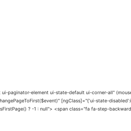
st ui-paginator-element ui-state-default ui-corner-all" (mou
ngePageToFirst($event)" [ngClass]="{'ui-state-disabled':isFi
"isFirstPage() ? -1 : null"> <span class="fa fa-step-backw