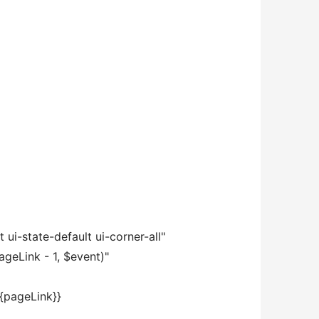
ui-state-default ui-corner-all"
geLink - 1, $event)"
{{pageLink}}