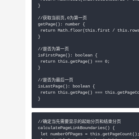
}

//获取当前页,0为第一页

getPage(): number {

 return Math.floor(this.first / this.rows
}

//是否为第一页

isFirstPage(): boolean {

 return this.getPage() === 0;

}

//是否为最后一页

isLastPage(): boolean {

 return this.getPage() === this.getPageCo
//确定当先需要显示的起始分页和结束分页

calculatePageLinkBoundaries() {

 let numberOfPages = this.getPageCount();