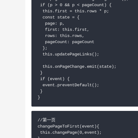
 if (p > 0 && p < pageCount) {

  this.first = this.rows * p;

  const state = {

   page: p,

   first: this.first,

   rows: this.rows,

   pageCount: pageCount

  };

  this.updatePageLinks();

  this.onPageChange.emit(state);

 }

 if (event) {

  event.preventDefault();

 }

//第一页

changePageToFirst(event){

 this.changePage(0,event);
