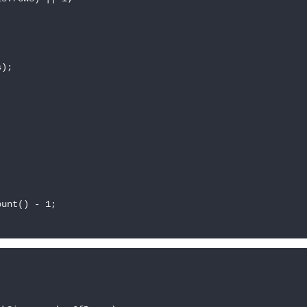
);

unt() - 1;


