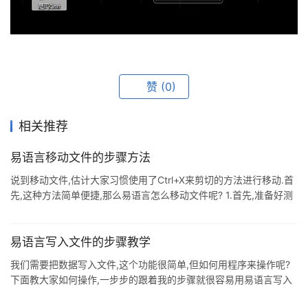
赞
(0)
相关推荐
易语言移动文件的步骤方法
说到移动文件,估计大家习惯使用了Ctrl+X来剪切的方法进行移动.首
先,这种方法简单便捷,那么易语言怎么移动文件呢? 1.首先,准备好测
试用的文件--尼玛A.txt,这里使用的文件可以随意,不过一般选用"瘦
小"的文件,因为占用空间太大的文件,移动所花费的时间较大,为了更
好的看到效果,故选用占用空间较小的文件.如图: 2.然后,运行易语言
易语言写入文件的步骤教学
程序,再选择新建"Windows窗口程序"并点击确定.如图: 3.在新建好
我们需要把数据写入文件,这个功能很简单,但如何用程序来操作呢?
的"Windows窗口"上绘制标签组件
下面教大家如何操作,一步步的跟着我的步骤就很容易用易语言写入
文件. 1.打开易语言 2.点新建,点windows窗口程序 3.双击这个模块