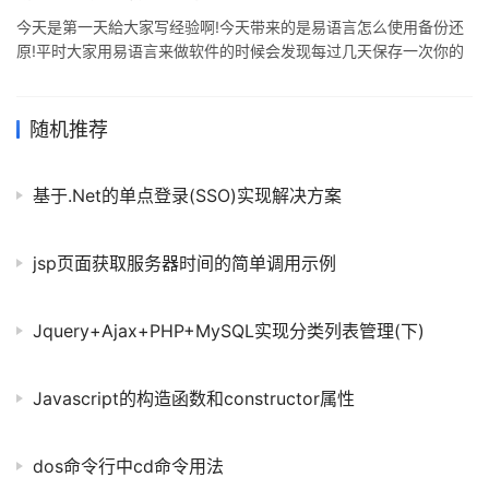
具做好了 总结:以上就是关于易语言做语音朗读工具方法教学,感谢大
今天是第一天給大家写经验啊!今天带来的是易语言怎么使用备份还
家的阅读和对我们的支持.
原!平时大家用易语言来做软件的时候会发现每过几天保存一次你的
易程序旁边多了易个这样的文件:*****.bak(*****表示你的易程序的
名称),这就是易语言的自动保存的文件,如果你辛辛苦苦写了一天的
代码,下次打开时你的易程序不小心崩溃的那你就要拿出你的易程序
随机推荐
来备份了,现在就开始讲解啦! 1.首先你得有个备份(.bak文件)吧! 2.然
后我来说一下,易语言是可以修改后缀的(当然只能安全修改成易语言
基于.Net的单点登录(SSO)实现解决方案
自带的后缀啊)然后我来说一下,易语言是可以
jsp页面获取服务器时间的简单调用示例
Jquery+Ajax+PHP+MySQL实现分类列表管理(下)
Javascript的构造函数和constructor属性
dos命令行中cd命令用法