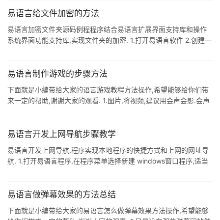
进入这个空白处 4.输入写到文件(),这个函数有2个参数 5.填充数据,
这里是把ceshi,写到D盘跟目录下的xdwj.txt文件里面去 6.运行点击
易语言给文件加密的方法
红框内图标,点开xdwj.txt发现写入成功
易语言加密文件夹源码例程程序结合易语言扩展界面支持库和操作
系统界面功能支持库,实现文件夹的加密. 1.打开易语言软件 2.创建一
个像我一样的窗口 当然也可以自己设计一些很好看的. 3.然后写出各
个控件的执行命令源码 4.然后再点击上方的运行按钮 5.没有出问题,
就会运行成功. 6.然后再编译软件,两个编译任选一个进行编译. 7.编
易语言制作游戏的步骤方法
译成功就会显示软件了. 总结:以上就是关于易语言对文件进行加密的
下面就是小编带给大家的语言游戏教程方法操作,希望能够给你们带
内容,感谢大家的阅读和对我们的支持.
来一定的帮助,谢谢大家的观看. 1.图片,将视频,建议用会声会影.会声
会影能够轻易地制作出非常有特效的视频,而AE则过于专业.软件自带
许多模板. 2.用会声会影×5是非常受欢迎的视频编辑软件,插上你的
视频(可以剪切,套用现成的片头片尾模板,功能很强大绝对能满足你
易语言开发上网导航步骤教学
的要求目前主流的有两款软件,简单易用功能强大. 3.既可以保留原来
易语言开发上网导航,程序实现本地程序的快捷方式和上网的网址导
视频的声音.动画编辑合并制作电影或电子相册的好帮手哎,也可配上
航. 1.打开易语言程序,在程序菜单选择新建 windows窗口程序,适当
你的画外音(录音)或音乐.音频.图片,更多的用来制
的点击程序边角放大程序界面. 2.在窗口组件箱中的基本组件中选择
文件夹,在程序界面上点击,放到合适的位置,并调整位置. 3.在文件夹
区域中右键选择"设置子夹管理",在此修改第1项的内容输入"本地程
易语言做弹幕效果的方法总结
序",单击向后插入空项目,在此修改第2项的内容输入"上网导航",确定.
下面就是小编带给大家的易语言怎么做弹幕效果方法操作,希望能够
4.在窗口组件箱中的基本组件中选择按钮,在程序界