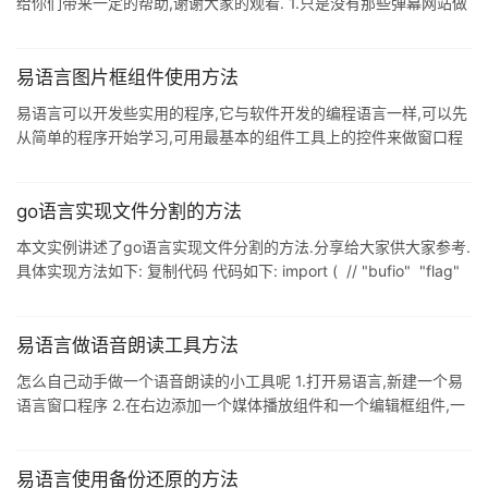
给你们带来一定的帮助,谢谢大家的观看. 1.只是没有那些弹幕网站做
的那么好,可以用时钟+进度条+动画框+动画物体(标签也可以,只要有
文字的都可以)实现,利用判断. 2.比如:进度条1.位置=进度条1.位置+1,
如果真(进度条1.位置=10),标签1.左边=标签1.左边-1,具体的可以自己
易语言图片框组件使用方法
实践思考,我也没做过易语言弹幕,但是这样也是可以实现的. 3.实现
易语言可以开发些实用的程序,它与软件开发的编程语言一样,可以先
的效果大概是这样,每发送一条弹幕,会从容器的右边向左边移动,移动
从简单的程序开始学习,可用最基本的组件工具上的控件来做窗口程
速度在一定范围内随机,
序的开发,这里以做一个易语言程序来给大家介绍,图片框组件的程序
制作的过程. 1.将易语言安装好后,打开一个易语言的程序,鼠标左键单
击菜单[程序]>>[新建],在右边工具箱中拖动一个图片框组件,如下图
go语言实现文件分割的方法
所示. 2.在弹出的[图框组件]的窗口上,可以图框名称重新命名,如下图
本文实例讲述了go语言实现文件分割的方法.分享给大家供大家参考.
所示. 3.鼠标左键单击[图框]属性,加载一个卡通的图片,如下图所示.
具体实现方法如下: 复制代码 代码如下: import ( // "bufio" "flag"
4.选择加载图片的文件夹路径,加载图
"fmt" "io" "os" ) import "strconv" var infile *string =
flag.String("f", "Null", "ple
易语言做语音朗读工具方法
怎么自己动手做一个语音朗读的小工具呢 1.打开易语言,新建一个易
语言窗口程序 2.在右边添加一个媒体播放组件和一个编辑框组件,一
个按钮组件. 3.在左边模块菜单添加精易模块 4.在左边属性改下如下
属性内容 5.双击启动窗口,写入如下代码 6.双击按钮组件,写入如下
代码 7.点击运行,并静态编译成可执行程序.好了,一个小的语音朗读工
易语言使用备份还原的方法