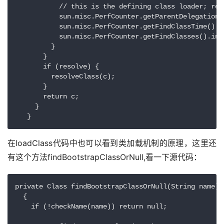
           // this is the defining class loader; reco
           sun.misc.PerfCounter.getParentDelegationT
           sun.misc.PerfCounter.getFindClassTime().a
           sun.misc.PerfCounter.getFindClasses().incr
         }

       }

       if (resolve) {

         resolveClass(c);

       }

       return c;

     }

在loadClass代码中也可以看到类加载机制的原理，这里还
有这个方法findBootstrapClassOrNull,看一下源代码：
private Class findBootstrapClassOrNull(String name)

  {

    if (!checkName(name)) return null; 
