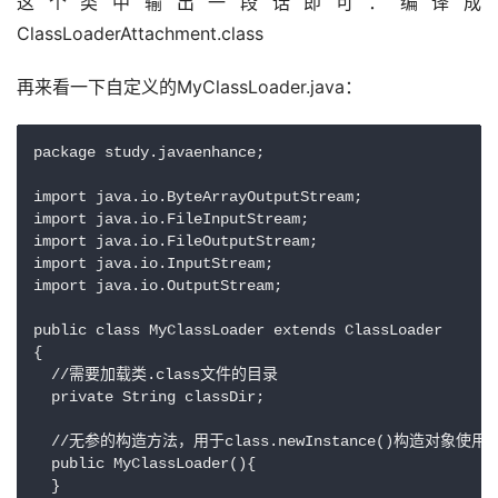
这个类中输出一段话即可：编译成
ClassLoaderAttachment.class
再来看一下自定义的MyClassLoader.java：
package study.javaenhance;

import java.io.ByteArrayOutputStream;

import java.io.FileInputStream;

import java.io.FileOutputStream;

import java.io.InputStream;

import java.io.OutputStream;

public class MyClassLoader extends ClassLoader

{

  //需要加载类.class文件的目录

  private String classDir; 

  //无参的构造方法，用于class.newInstance()构造对象使用

  public MyClassLoader(){

  } 
