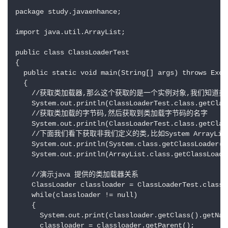
package study.javaenhance;

import java.util.ArrayList;

public class ClassLoaderTest

{

  public static void main(String[] args) throws Excep
  {

    //获取类加载器,那么这个获取的是一个实例对象,我们知道
    System.out.println(ClassLoaderTest.class.getClass
    //获取类加载的字节码,然后获取到类加载字节码的名字

    System.out.println(ClassLoaderTest.class.getClas
    //下面我们看下获取非我们定义的类,比如System ArrayLis
    System.out.println(System.class.getClassLoader())
    System.out.println(ArrayList.class.getClassLoader
    //演示java 提供的类加载器关系

    ClassLoader classloader = ClassLoaderTest.class.g
    while(classloader != null)

    {

      System.out.print(classloader.getClass().getName
      classloader = classloader.getParent();
