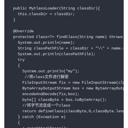
  public MyClassLoader(String classDir){

    this.classDir = classDir;

  }

  @Override

  protected Class<?> findClass(String name) throws C
    System.out.println(name);

    String classPathFile = classDir + "\\" + name.su
    System.out.println(classPathFile);

    try

    {

      System.out.println("my");

       //将class文件进行解密

      FileInputStream fis = new FileInputStream(class
      ByteArrayOutputStream bos = new ByteArrayOutput
      encodeAndDecode(fis,bos);

      byte[] classByte = bos.toByteArray();

      //将字节流变成一个class

      return defineClass(classByte,0,classByte.length
    } catch (Exception e)

    {
