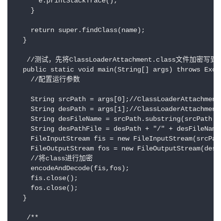
      e.printStackTrace();

    }

    return super.findClass(name);

  } 

   //测试，先将ClassLoaderAttachment.class文件加密写到
  public static void main(String[] args) throws Excep
    //配置运行参数 

    String srcPath = args[0];//ClassLoaderAttachmen
    String desPath = args[1];//ClassLoaderAttachme
    String desFileName = srcPath.substring(srcPath.l
    String desPathFile = desPath + "/" + desFileName;
    FileInputStream fis = new FileInputStream(srcPath
    FileOutputStream fos = new FileOutputStream(desPa
    //将class进行加密

    encodeAndDecode(fis,fos);

    fis.close();

    fos.close();

  } 

   /**
