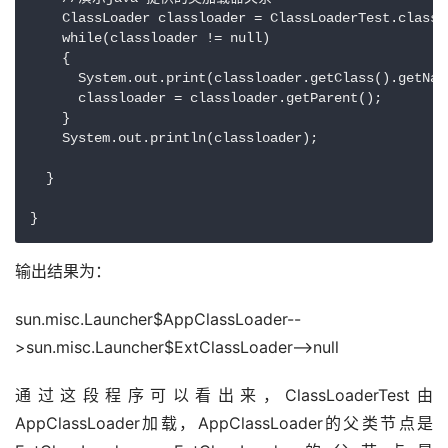
    ClassLoader classloader = ClassLoaderTest.class.g
    while(classloader != null)

    {

      System.out.print(classloader.getClass().getName
      classloader = classloader.getParent();

    }

    System.out.println(classloader); 

  }

输出结果为：
sun.misc.Launcher$AppClassLoader--
>sun.misc.Launcher$ExtClassLoader-->null
通过这段程序可以看出来，ClassLoaderTest由
AppClassLoader加载，AppClassLoader的父类节点是