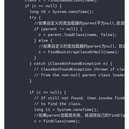
       Class c = findLoadedClass(name);

       if (c == null) {

         long t0 = System.nanoTime();

         try {

           //如果自定义的类加载器的parent不为null,就调用p
           if (parent != null) {

             c = parent.loadClass(name, false);

           } else {

             //如果自定义的类加载器的parent为null，就调用
             c = findBootstrapClassOrNull(name);

           }

         } catch (ClassNotFoundException e) {

           // ClassNotFoundException thrown if class 
           // from the non-null parent class loader

         } 

         if (c == null) {

           // If still not found, then invoke findCla
           // to find the class.

           long t1 = System.nanoTime();

           //如果parent加载类失败，就调用自己的findCla
           c = findClass(name); 
