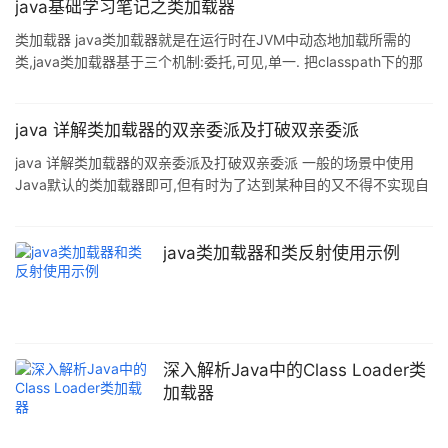
java基础学习笔记之类加载器
类加载器 java类加载器就是在运行时在JVM中动态地加载所需的
类,java类加载器基于三个机制:委托,可见,单一. 把classpath下的那
些.class文件加载进内存,处理后成为字节码,这些工作是类加载器做
的. 委托机制指的是将加载类的请求传递给父加载器,如果父加载器找
不到或者不能加载这个类,那么再加载他. 可见性机制指的是父加载器
java 详解类加载器的双亲委派及打破双亲委派
加载的类都能被子加载器看见,但是子加载器加载的类父加载器是看
java 详解类加载器的双亲委派及打破双亲委派 一般的场景中使用
不见的. 单一性机制指的是一个类只能被同一种加载器加载一次. 默
Java默认的类加载器即可,但有时为了达到某种目的又不得不实现自
认类加载器 系统默认三个类加载器:
己的类加载器,例如为了达到类库的互相隔离,例如为了达到热部署重
加载功能.这时就需要自己定义类加载器,每个类加载器加载各自的类
库资源,以此达到资源隔离效果.在对资源的加载上可以沿用双亲委派
java类加载器和类反射使用示例
机制,也可以打破双亲委派机制. 一.沿用双亲委派机制自定义类加载
器很简单,只需继承ClassLoader类并重写findClass方法即可.如下例
子: ①先定义一个待加载的类Test,它
深入解析Java中的Class Loader类
加载器