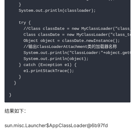
    }

    System.out.println(classloader); 

    try {

      //Class classDate = new MyClassLoader("class_t
      Class classDate = new MyClassLoader("class_tem
      Object object = classDate.newInstance();

      //输出ClassLoaderAttachment类的加载器名称

      System.out.println("ClassLoader:"+object.getCl
      System.out.println(object);

    } catch (Exception e1) {

      e1.printStackTrace();

    }

  }

结果如下：
sun.misc.Launcher$AppClassLoader@6b97fd