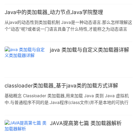
Java中的类加载器_动力节点Java学院整理
从java的动态性到类加载机制 Java是一种动态语言.那么怎样理解这
个"动态"呢?或者说一门语言具备了什么特性,才能称之为动态语言
呢?对于java,我是这样理解的. JVM(java虚拟机)执行的不是本地机
器码指令,而是执行一种称之为字节码的指令(存在于class文件中).这
就要求虚拟机在真正执行字节码之前,先把相关的class文件加载到内
java 类加载与自定义类加载器详解
存中.虚拟机不是一次性加载所有需要的class文件,因为它在执行的
时候根本不会知道以后会用到哪些class文件.它是每用到一个类,就
会在运行时&q
classloader类加载器_基于java类的加载方式详解
基础概念 Classloader 类加载器,用来加载 Java 类到 Java 虚拟机
中.与普通程序不同的是.Java程序(class文件)并不是本地的可执行
程序.当运行Java程序时,首先运行JVM(Java虚拟机),然后再把Java
class加载到JVM里头运行,负责加载Java class的这部分就叫做
Class Loader. JVM本身包含了一个ClassLoader称为Bootstrap
JAVA提高第七篇 类加载器解析
ClassLoader,和JVM一样,BootstrapClassLoader是用本地代码实现