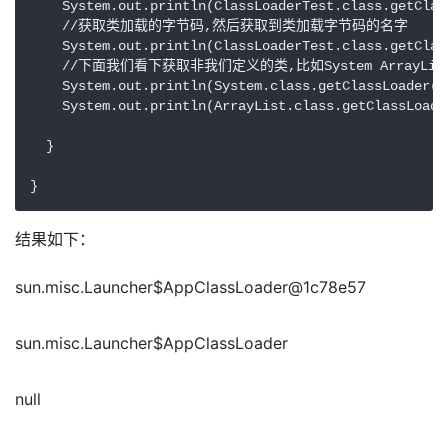
    System.out.println(ClassLoaderTest.class.getClass
    //获取类加载的字节码,然后获取到类加载字节码的名字

    System.out.println(ClassLoaderTest.class.getClas
    //下面我们看下获取非我们定义的类,比如System ArrayLis
    System.out.println(System.class.getClassLoader())
    System.out.println(ArrayList.class.getClassLoader
  }

结果如下：
sun.misc.Launcher$AppClassLoader@1c78e57
sun.misc.Launcher$AppClassLoader
null