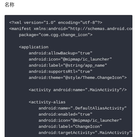
名称
<?xml version="1.0" encoding="utf-8"?>

<manifest xmlns:android="http://schemas.android.com/a
    package="com.cgg.change_icon">

    <application

        android:allowBackup="true"

        android:icon="@mipmap/ic_launcher"

        android:label="@string/app_name"

        android:supportsRtl="true"

        android:theme="@style/Theme.ChangeIcon">

        <activity android:name=".MainActivity"/>

        <activity-alias

            android:name=".DefaultAliasActivity"

            android:enabled="true"

            android:icon="@mipmap/ic_launcher"

            android:label="ChangeIcon"

            android:targetActivity=".MainActivity">
