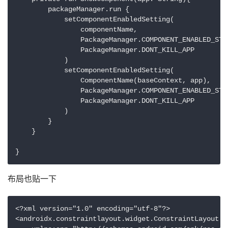
        packageManager.run {

            setComponentEnabledSetting(

                componentName,

                PackageManager.COMPONENT_ENABLED_STAT
                PackageManager.DONT_KILL_APP

            )

            setComponentEnabledSetting(

                ComponentName(baseContext, app),

                PackageManager.COMPONENT_ENABLED_STAT
                PackageManager.DONT_KILL_APP

            )

        }

    }

布局也贴一下
<?xml version="1.0" encoding="utf-8"?>

<androidx.constraintlayout.widget.ConstraintLayout x