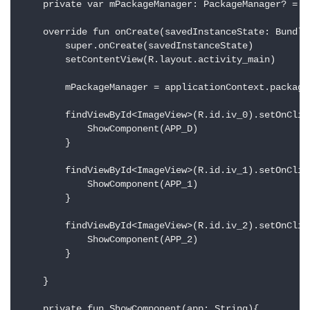
    private var mPackageManager: PackageManager? = nu
    override fun onCreate(savedInstanceState: Bundle?
        super.onCreate(savedInstanceState)

        setContentView(R.layout.activity_main)

        mPackageManager = applicationContext.packageM
        findViewById<ImageView>(R.id.iv_0).setOnClick
            ShowComponent(APP_D)

        }

        findViewById<ImageView>(R.id.iv_1).setOnClick
            ShowComponent(APP_1)

        }

        findViewById<ImageView>(R.id.iv_2).setOnClick
            ShowComponent(APP_2)

        }

    }

    private fun ShowComponent(app: String){
