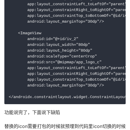
        app:layout_constraintLeft_toLeftOf="parent"

        app:layout_constraintRight_toRightOf="parent"
        app:layout_constraintTop_toBottomOf="@id/iv_0
        android:layout_marginTop="30dp"/>

    <ImageView

        android:id="@+id/iv_2"

        android:layout_width="80dp"

        android:layout_height="80dp"

        android:scaleType="centerCrop"

        android:src="@mipmap/app_logo_c"

        app:layout_constraintLeft_toLeftOf="parent"

        app:layout_constraintRight_toRightOf="parent"
        app:layout_constraintTop_toBottomOf="@id/iv_1
        android:layout_marginTop="30dp"/>

功能说完了，下面说下缺陷
替换的icon需要打包的时候就预埋到代码里icon切换的时候