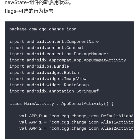
newState–组件的新启用状态。
flags–可选的行为标志
package com.cgg.change_icon

import android.content.ComponentName

import android.content.Context

import android.content.pm.PackageManager

import androidx.appcompat.app.AppCompatActivity

import android.os.Bundle

import android.widget.Button

import android.widget.ImageView

import android.widget.RadioGroup

import androidx.annotation.StringDef

class MainActivity : AppCompatActivity() {

    val APP_D = "com.cgg.change_icon.DefaultAliasActi
    val APP_1 = "com.cgg.change_icon.Alias1Activity"

    val APP_2 = "com.cgg.change_icon.Alias2Activity"
