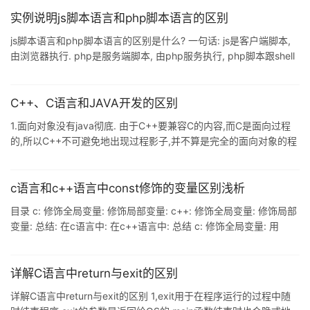
事物在解决整个问题的步骤中的行为 (2)关键字不同 C语言中有32个
关键字,而C++有63个关键字.另外在C语言中struct关键字定义的变
实例说明js脚本语言和php脚本语言的区别
量不能有函数,而在C++中可以有函数 (3)文件后缀名不同 C语言中
js脚本语言和php脚本语言的区别是什么? 一句话: js是客户端脚本,
源文件的后缀名是.c,C++源文件后缀名是.cpp (4)函数返回值不同
由浏览器执行. php是服务端脚本, 由php服务执行, php脚本跟shell
C语言中如果一个函数没有指
脚本(bash执行)颇为类似. 来看看js脚本, 写一个test.html文件, 其中
内容为: <script> alert("this is js"); </script> 直接双击本地的
test.html文件, 结果就有一个弹框了, 因为浏览器执行了上述js脚本.
C++、C语言和JAVA开发的区别
再看看看php脚本, 写一个test.ph
1.面向对象没有java彻底. 由于C++要兼容C的内容,而C是面向过程
的,所以C++不可避免地出现过程影子,并不算是完全的面向对象的程
序设计语言.例如总得要有main或winmain之类的过程吧. 2.C++的移
植能力没有java好. 由于C++的事实标准的存在,即各个编译器总存在
差异,所以或多或少存 在不兼容.而且各个软件平台的C++启动代码和
c语言和c++语言中const修饰的变量区别浅析
硬件指令不同,编译后的C++程序一般是不能跨平台的.而java从娘胎
目录 c: 修饰全局变量: 修饰局部变量: c++: 修饰全局变量: 修饰局部
里出来就是为了跨平台执行的,不采 用二进制机器码作为最终代码,所
变量: 总结: 在c语言中: 在c++语言中: 总结 c: 修饰全局变量: 用
以在移植方面较好.
const修饰的全局变量是没有办法直接修改的,间接的修改也是不成功
的(语法可以通过,但是编译运行的时候会报错.)(const只要是修饰全
局变量,那么就会储存到常量区中,收到常量区的保护.) 修饰局部变量:
详解C语言中return与exit的区别
但是如果用const修饰局部变量,同样的也是没有办法直接修改的,但
详解C语言中return与exit的区别 1,exit用于在程序运行的过程中随
是是可以间接修改的. int main() { const int b