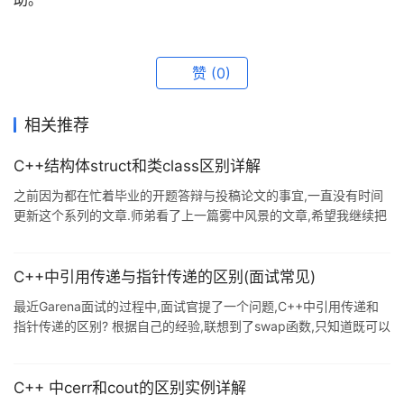
赞
(0)
相关推荐
C++结构体struct和类class区别详解
之前因为都在忙着毕业的开题答辩与投稿论文的事宜,一直没有时间
更新这个系列的文章.师弟看了上一篇雾中风景的文章,希望我继续把
这个系列的文章写下去.坦白说,C++的特性很多,这也不是教学指南的
文章,我会选取一些自己在学习C++过程之中值得探讨的问题和大家
聊一聊,来抛砖引玉.好的,今天先放点开胃菜,和大家聊聊struct与
C++中引用传递与指针传递的区别(面试常见)
class关键字. 1.struct关键字: 在C++语言作为C语言的一个超集,是
最近Garena面试的过程中,面试官提了一个问题,C++中引用传递和
兼容C语言的所有语法规则的.C语言是我学习的第一门编程语言,我
指针传递的区别? 根据自己的经验,联想到了swap函数,只知道既可以
自然对于其中的语法规则十分熟悉,C语言
用引用来实现,又可以用指针传递来实现,至于二者有何区别,自己还真
没有考虑过. 痛定思痛,受虐之后,赶紧弥补自己的知识漏洞. 通过在网
上搜集资料,自己也整理了一下. 精简版: 指针:变量,独立,可变,可空,替
C++ 中cerr和cout的区别实例详解