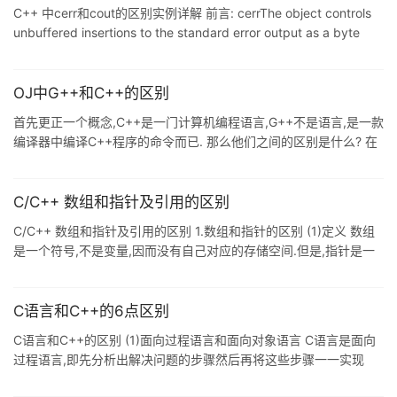
身,无类型检查: 引用:别名,依赖,不变,非空,本体,有类型检查: 完整版:
C++ 中cerr和cout的区别实例详解 前言: cerrThe object controls
1. 概念 指针从本质上讲是一个变量,变量的值是另一个变量的地址,指
unbuffered insertions to the standard error output as a byte
针在逻辑上是
stream. Once the object is nstructed, the expression cerr.flags
& unitbuf is nonzero. Example // iostream_cerr.cpp // compile
with: /EHsc /
OJ中G++和C++的区别
首先更正一个概念,C++是一门计算机编程语言,G++不是语言,是一款
编译器中编译C++程序的命令而已. 那么他们之间的区别是什么? 在
提交题目中的语言选项里,G++和C++都代表编译的方式.准确地说,选
择C++的话,意味着你将使用的是最标准的编译方式,也就是ANSI
C++编译.如果你使用的是G++的话,意味着你将使用GNU项目中最平
C/C++ 数组和指针及引用的区别
凡适用人群最多的编译器(其实也就是我们熟悉的Code::Blocks的自
C/C++ 数组和指针及引用的区别 1.数组和指针的区别 (1)定义 数组
带的编译器,Windows环境里一般是MinGW下的gcc,Linux中的gcc
是一个符号,不是变量,因而没有自己对应的存储空间.但是,指针是一
和前者基本是
个变量,里面存储的内容是另外一个变量的地址,因为是变量所以指针
有自己的内存空间,只不过里面存储的内容比较特殊. (2)区别 a.对于
声明和定义,指针和数组是不相同的,定义为数组,则声明也应该是数
C语言和C++的6点区别
组,不可混淆 b.当作下标操作符时,指针和数组是等价的.a[i]会被编译
C语言和C++的区别 (1)面向过程语言和面向对象语言 C语言是面向
器翻译成*(a+i). c.当数组声明被用作函数形参的时候,数组实际会被
过程语言,即先分析出解决问题的步骤然后再将这些步骤一一实现
当作指针来使用. (3)
C++是面向对象语言,即把问题分成若干个对象,目的是为了描述某个