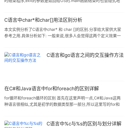
时结束程序,exit的参数是返回给OS的.main函数结束时也会隐式地
调用exit函数.exit函数运行时首先会执行由atexit()函数登记的函数,
然后会做一些自身的清理工作,同时刷新所有输出流.关闭所有打开的
流并且关闭通过标准I/O函数tmpfile()创建的临时文件.exit是结束一
C语言中char*和char[]用法区别分析
个进程,它将删除进程使用的内存空间,同时把错误信息返回父进程,而
本文实例分析了C语言中char* 和 char []的区别.分享给大家供大家
return是返回函数值并退出函数 2,return是语言级别的,它
参考之用.具体分析如下: 一般来说,很多人会觉得这两个定义效果一
样,其实差别很大.以下是个人的一些看法,有不正确的地方望指正. 本
质上来说,char *s定义了一个char型的指针,它只知道所指向的内存
单元,并不知道这个内存单元有多大,所以: 当char *s = "hello";后,不
C语言和go语言之间的交互操作方法
能使用s[0]='a':语句进行赋值.这是将提示内存不能为"written". 当用
char s[]=&q
在C#和Java语言中for和foreach的区别详解
for循环和foreach循环的区别 首先在这里声明一点,C#和Java这两
种语言很相似,尤其是初学的数据类型那一部分,所以这里写的for和
foreach的区别在C#和Java中都适用. 我会在下面分别列出两种语言
的for和foreach分别循环打印一个数组,大家可以看看区别 话不多说,
直接上代码: //c# //先创建一个数组 int[] arr = new int[3] {99, 11,
C语言中%c与%s的区别与划分详解